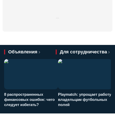
…
Объявления
Для сотрудничества
8 распространенных
Playmatch: упрощает работу
P
финансовых ошибок: чего
владельцам футбольных
н
следует избегать?
полей
и
п