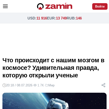
Войти
USD
:
11 916
EUR
:
13 749
RUB
:
146
Что происходит с нашим мозгом в
космосе? Удивительная правда,
которую открыли ученые
20:18 / 08.07.2026
·
1.7K
·
Мир