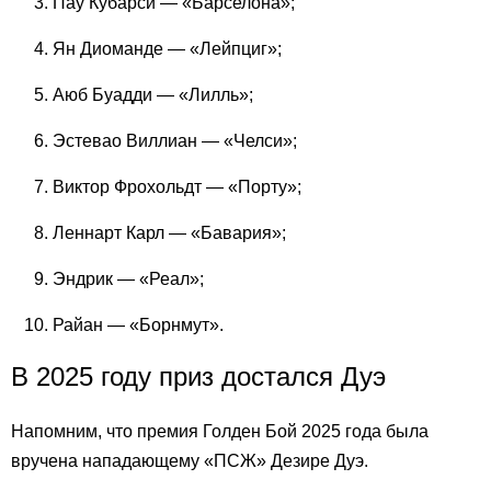
Пау Кубарси — «Барселона»;
Ян Диоманде — «Лейпциг»;
Аюб Буадди — «Лилль»;
Эстевао Виллиан — «Челси»;
Виктор Фрохольдт — «Порту»;
Леннарт Карл — «Бавария»;
Эндрик — «Реал»;
Райан — «Борнмут».
В 2025 году приз достался Дуэ
Напомним, что премия Голден Бой 2025 года была
вручена нападающему «ПСЖ» Дезире Дуэ.