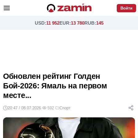
Войти
USD
:
11 952
EUR
:
13 780
RUB
:
145
Обновлен рейтинг Голден
Бой-2026: Ямаль на первом
месте...
20:47 / 08.07.2026
·
592
·
Спорт