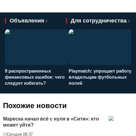
Объявления
Для сотрудничества
8 распространенных
Playmatch: упрощает работу
P
финансовых ошибок: чего
владельцам футбольных
н
следует избегать?
полей
и
п
Похожие новости
Мареска начал всё с нуля в «Сити»: кто
может уйти?
Сегодня 08:37