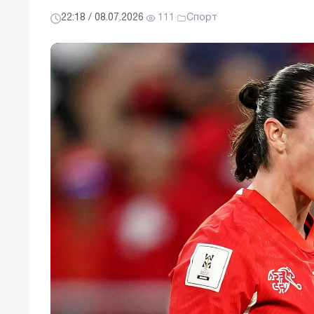
22:18 / 08.07.2026
·
111
·
Спорт