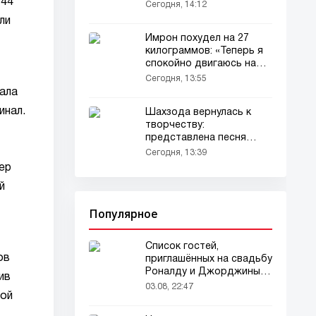
 44
Сегодня, 14:12
ли
Имрон похудел на 27
килограммов: «Теперь я
спокойно двигаюсь на
сцене» (видео)
Сегодня, 13:55
рала
инал.
Шахзода вернулась к
творчеству:
представлена песня
«Восхищайся, жизнь
Сегодня, 13:39
одна» (аудио)
ер
й
Популярное
Список гостей,
ов
приглашённых на свадьбу
Роналду и Джорджины,
ив
вызвал ажиотаж
03.08, 22:47
вой