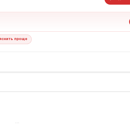
яснить проще
…