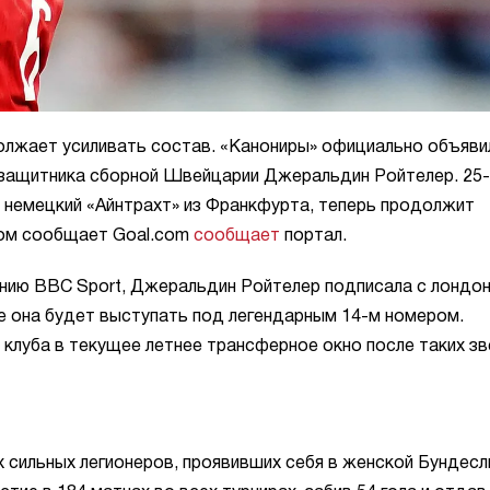
лжает усиливать состав. «Канониры» официально объяви
узащитника сборной Швейцарии Джеральдин Ройтелер. 25-
 немецкий «Айнтрахт» из Франкфурта, теперь продолжит
этом сообщает Goal.com
сообщает
портал.
анию BBC Sport, Джеральдин Ройтелер подписала с лондо
е она будет выступать под легендарным 14-м номером.
клуба в текущее летнее трансферное окно после таких зв
 сильных легионеров, проявивших себя в женской Бундесл