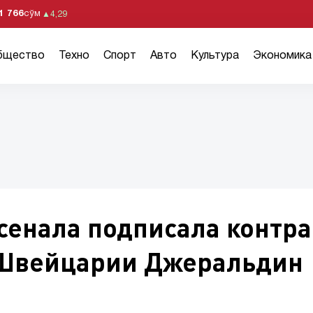
1 766
сўм
▲
4,29
бщество
Техно
Спорт
Авто
Культура
Экономика
сенала подписала контра
 Швейцарии Джеральдин