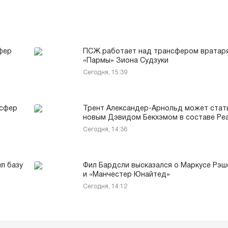
фер
ПСЖ работает над трансфером вратар
«Пармы» Зиона Судзуки
Сегодня, 15:39
нсфер
Трент Александер-Арнольд может стат
новым Дэвидом Бекхэмом в составе Ре
Сегодня, 14:36
л базу
Фил Бардсли высказался о Маркусе Рэ
и «Манчестер Юнайтед»
Сегодня, 14:12