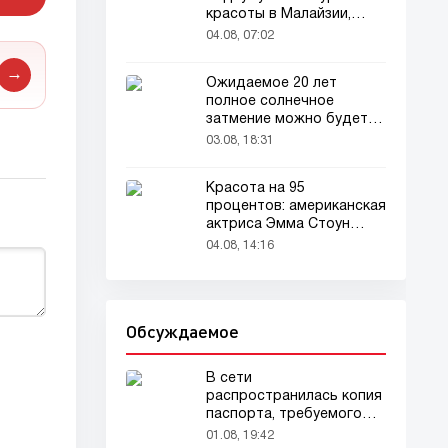
красоты в Малайзии,
привлекла внимание
04.08, 07:02
зрителей
→
Ожидаемое 20 лет
полное солнечное
затмение можно будет
наблюдать в августе
03.08, 18:31
Красота на 95
процентов: американская
актриса Эмма Стоун
признана самой красивой
04.08, 14:16
женщиной в мире!
Обсуждаемое
В сети
распространилась копия
паспорта, требуемого
для домашних животных
01.08, 19:42