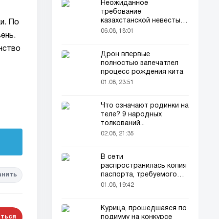
Неожиданное
требование
казахстанской невесты в
и. По
качестве махра удивило
06.08, 18:01
ень.
всех
нство
Дрон впервые
полностью запечатлел
процесс рождения кита
01.08, 23:51
Что означают родинки на
теле? 9 народных
толкований...
02.08, 21:35
В сети
распространилась копия
паспорта, требуемого
анить
для домашних животных
01.08, 19:42
Курица, прошедшаяся по
ться
подиуму на конкурсе