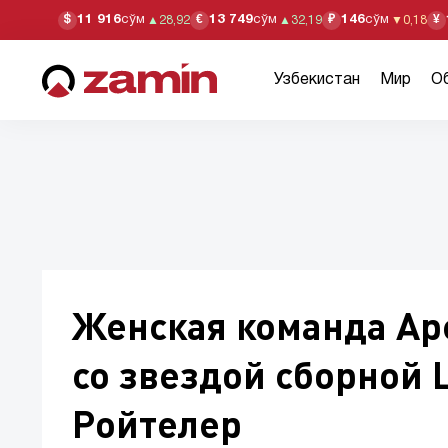
11 916
сўм
13 749
сўм
146
сўм
$
€
₽
¥
▲
28,92
▲
32,19
▼
0,18
Узбекистан
Мир
О
Женская команда Ар
со звездой сборной
Ройтелер