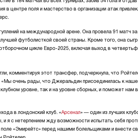
стие в 184 матчах во всех турнирах, забив 54 гола и отдав
я в центре поля и мастерство в организации атак привлек
ерс.
плений на международной арене. Она провела 91 матч за
 лучшей футболисткой своей страны. Кроме того, она сыг
отборочном цикле Евро-2025, включая выход в четвертьф
ли, комментируя этот трансфер, подчеркнула, что Ройтел
а. «Мы очень рады, что Джеральдин присоединилась к наше
лубном уровне, так и на уровне сборных, и поможет нам в
хода в лондонский клуб. «
Арсенал
» — один из лучших клуб
ы, и я с нетерпением жду возможности испытать себя прот
а поле «Эмирейтс» перед нашими болельщиками и внести с
н Ройтелер.