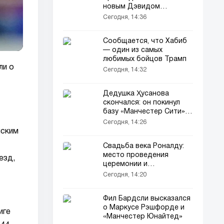
новым Дэвидом
Бекхэмом в составе
Сегодня, 14:36
Реала
Сообщается, что Хабиб
— один из самых
любимых бойцов Трамп
ли о
Сегодня, 14:32
Дедушка Ҳусанова
скончался: он покинул
базу «Манчестер Сити»
(видео)
Сегодня, 14:26
нским
Свадьба века Роналду:
место проведения
езд,
церемонии и
подробности
Сегодня, 14:20
Фил Бардсли высказался
о Маркусе Рэшфорде и
иге
«Манчестер Юнайтед»