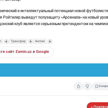
хнический и интеллектуальный потенциал новой футболистк
ля Ройтелер выведут полузащиту «Арсенала» на новый уров
донский клуб является серьезным претендентом на чемпио
+
+
+
л
Трансфер
Англия
те сайт Zamin.uz в Google
Сохр
Подписа