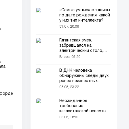
«Самые умные» женщины
по дате рождения: какой
у них тип интеллекта?
31.07, 20:06
я
Гигантская змея,
забравшаяся на
электрический столб,
погибла от удара током
Вчера, 05:20
ь
ала
В ДНК человека
обнаружены следы двух
ранее неизвестных
предков
03.08, 23:22
шфорде
Неожиданное
требование
казахстанской невесты в
качестве махра удивило
06.08, 18:01
всех