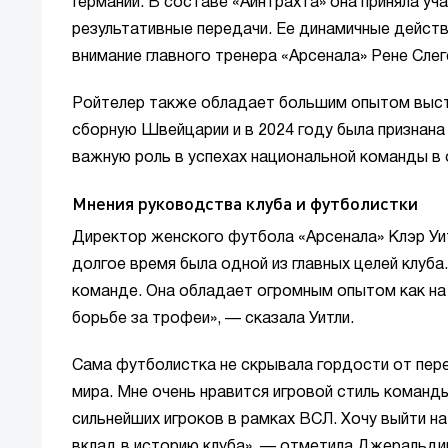
Германии. В составе «Айнтрахта» она приняла уча
результативные передачи. Ее динамичные действи
внимание главного тренера «Арсенала» Рене Слег
Ройтелер также обладает большим опытом высту
сборную Швейцарии и в 2024 году была признана
важную роль в успехах национальной команды в 
Мнения руководства клуба и футболистки
Директор женского футбола «Арсенала» Клэр Уит
долгое время была одной из главных целей клуб
команде. Она обладает огромным опытом как на к
борьбе за трофеи», — сказала Уитли.
Сама футболистка не скрывала гордости от пере
мира. Мне очень нравится игровой стиль команд
сильнейших игроков в рамках ВСЛ. Хочу выйти н
вклад в историю клуба», — отметила Джеральди