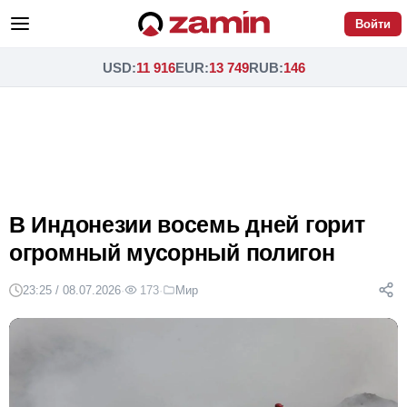
Войти
USD
:
11 916
EUR
:
13 749
RUB
:
146
В Индонезии восемь дней горит
огромный мусорный полигон
23:25 / 08.07.2026
·
173
·
Мир