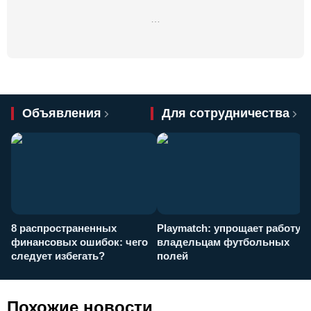
…
Объявления
Для сотрудничества
8 распространенных
Playmatch: упрощает работу
P
финансовых ошибок: чего
владельцам футбольных
н
следует избегать?
полей
и
п
Похожие новости