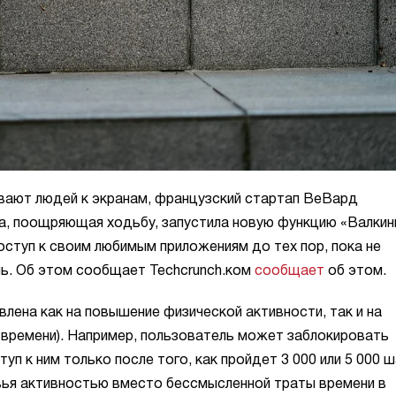
ывают людей к экранам, французский стартап ВеВард
, поощряющая ходьбу, запустила новую функцию «Валкин
оступ к своим любимым приложениям до тех пор, пока не
нь. Об этом сообщает Techcrunch.ком
сообщает
об этом.
влена как на повышение физической активности, так и на
 времени). Например, пользователь может заблокировать
уп к ним только после того, как пройдет 3 000 или 5 000 ш
вья активностью вместо бессмысленной траты времени в