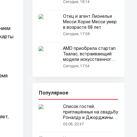
Сегодня, 18:14
Отец и агент Лионелья
Месси Хорхе Месси умер
в возрасте 68 лет
нием
Сегодня, 17:58
 карты
AMD приобрела стартап
Таалас, встраивающий
модели искусственного
интеллекта в
Сегодня, 17:54
микросхемы
ремя
Популярное
Список гостей,
приглашённых на свадьбу
яет,
Роналду и Джорджины,
вызвал ажиотаж
03.08, 22:47