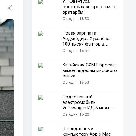
У «Ювентуса»
обострилась проблема с
вратарём
Сегодня, 18:59
Новая зарплата
Абдукодира Хусанова:
100 тысяч фунтов в
неделю — сколько это в
Сегодня, 18:54
год?
Китайская CXMT бросает
вызов лидерам мирового
рынка
Сегодня, 18:53
Подержанный
электромобиль
Volkswagen ИД 3 можно
купить от 9000 фунтов
Сегодня, 18:26
Легендарному
компьютеру Apple Mac