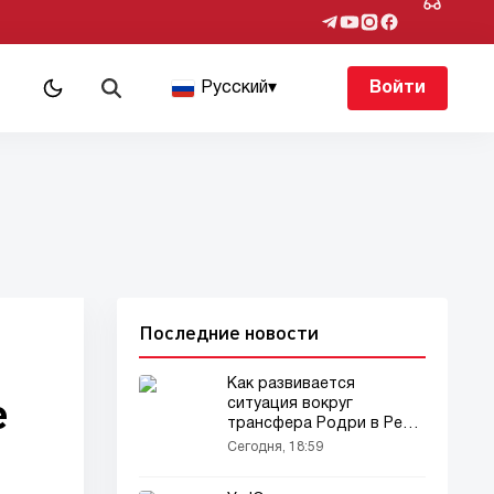
Русский
▾
Войти
Последние новости
Как развивается
е
ситуация вокруг
трансфера Родри в Реал
Мадрид
Сегодня, 18:59