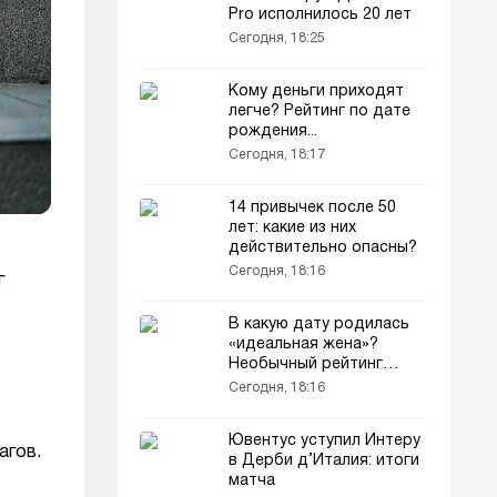
Pro исполнилось 20 лет
Сегодня, 18:25
Кому деньги приходят
легче? Рейтинг по дате
рождения...
Сегодня, 18:17
14 привычек после 50
лет: какие из них
действительно опасны?
Сегодня, 18:16
г
В какую дату родилась
«идеальная жена»?
Необычный рейтинг…
Сегодня, 18:16
Ювентус уступил Интеру
агов.
в Дерби д’Италия: итоги
матча