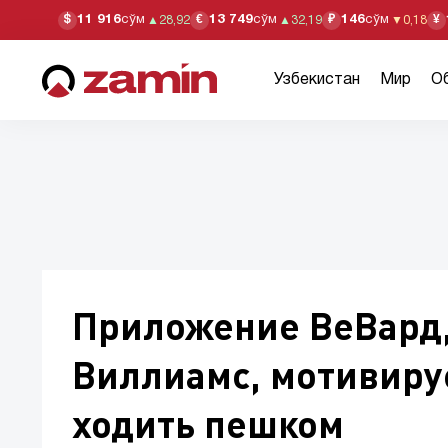
11 916
сўм
13 749
сўм
146
сўм
$
€
₽
¥
▲
28,92
▲
32,19
▼
0,18
Узбекистан
Мир
О
Приложение ВеВард
Виллиамс, мотивиру
ходить пешком