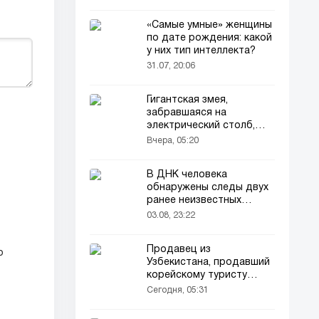
«Самые умные» женщины
по дате рождения: какой
у них тип интеллекта?
31.07, 20:06
Гигантская змея,
забравшаяся на
электрический столб,
погибла от удара током
Вчера, 05:20
В ДНК человека
обнаружены следы двух
ранее неизвестных
предков
03.08, 23:22
Продавец из
o
Узбекистана, продавший
корейскому туристу
напиток за 90 тысяч
Сегодня, 05:31
сумов, оказался в центре
внимания корейского