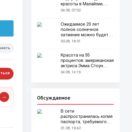
красоты в Малайзии,
привлекла внимание
04.08, 07:02
зрителей
Ожидаемое 20 лет
полное солнечное
затмение можно будет
наблюдать в августе
03.08, 18:31
анить
Красота на 95
процентов: американская
актриса Эмма Стоун
признана самой красивой
04.08, 14:16
ться
женщиной в мире!
Обсуждаемое
→
В сети
распространилась копия
паспорта, требуемого
для домашних животных
01.08, 19:42