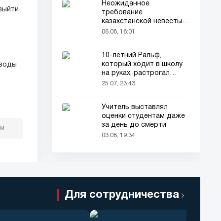
Неожиданное
телевидения
выйти
требование
казахстанской невесты в
качестве махра удивило
06.08, 18:01
всех
10-летний Ральф,
который ходит в школу
аводы
на руках, растрогал
пользователей соцсетей
25.07, 23:43
Учитель выставлял
оценки студентам даже
за день до смерти
ом
03.08, 19:34
Для сотрудничества