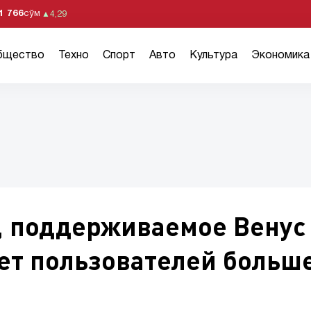
1 766
сўм
▲
4,29
бщество
Техно
Спорт
Авто
Культура
Экономика
, поддерживаемое Венус
ет пользователей больш