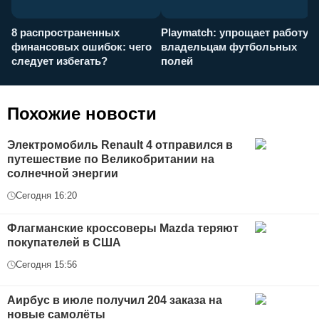
8 распространенных
Playmatch: упрощает работу
P
финансовых ошибок: чего
владельцам футбольных
н
следует избегать?
полей
и
п
Похожие новости
Электромобиль Renault 4 отправился в
путешествие по Великобритании на
солнечной энергии
Сегодня 16:20
Флагманские кроссоверы Mazda теряют
покупателей в США
Сегодня 15:56
Аирбус в июле получил 204 заказа на
новые самолёты