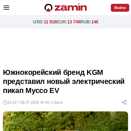
Войти
USD
:
11 916
EUR
:
13 749
RUB
:
146
Южнокорейский бренд KGM
представил новый электрический
пикап Муссо EV
19:22 / 08.07.2026
·
99
·
Авто