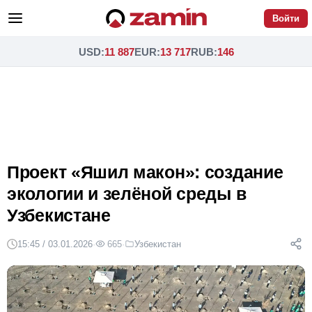
Войти
USD
:
11 887
EUR
:
13 717
RUB
:
146
Проект «Яшил макон»: создание
экологии и зелёной среды в
Узбекистане
15:45 / 03.01.2026
·
665
·
Узбекистан