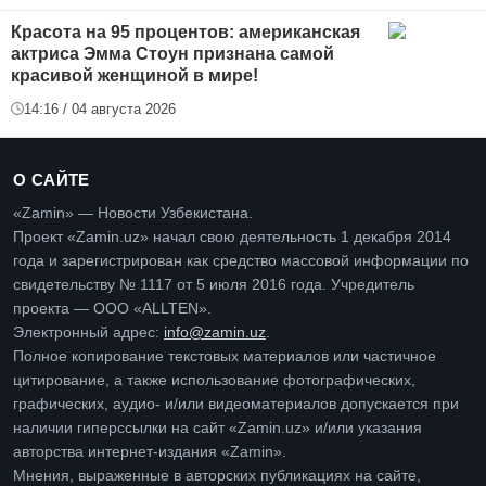
Красота на 95 процентов: американская
актриса Эмма Стоун признана самой
красивой женщиной в мире!
14:16 / 04 августа 2026
О САЙТЕ
«Zamin» — Новости Узбекистана.
Проект «Zamin.uz» начал свою деятельность 1 декабря 2014
года и зарегистрирован как средство массовой информации по
свидетельству № 1117 от 5 июля 2016 года. Учредитель
проекта — ООО «ALLTEN».
Электронный адрес:
info@zamin.uz
.
Полное копирование текстовых материалов или частичное
цитирование, а также использование фотографических,
графических, аудио- и/или видеоматериалов допускается при
наличии гиперссылки на сайт «Zamin.uz» и/или указания
авторства интернет-издания «Zamin».
Мнения, выраженные в авторских публикациях на сайте,