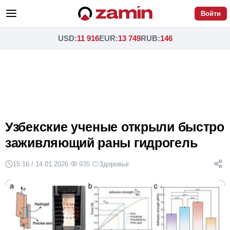
Войти
USD
:
11 916
EUR
:
13 749
RUB
:
146
Узбекские ученые открыли быстро
заживляющий раны гидрогель
15:16 / 14.01.2026
·
935
·
Здоровье