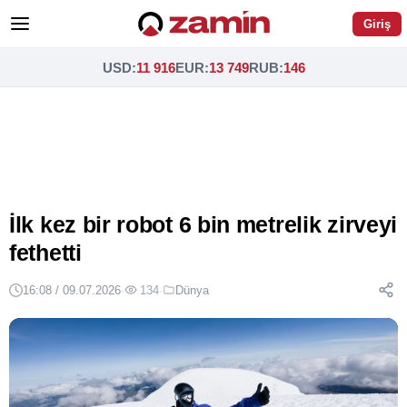
Giriş
USD
:
11 916
EUR
:
13 749
RUB
:
146
İlk kez bir robot 6 bin metrelik zirveyi
fethetti
16:08 / 09.07.2026
·
134
·
Dünya