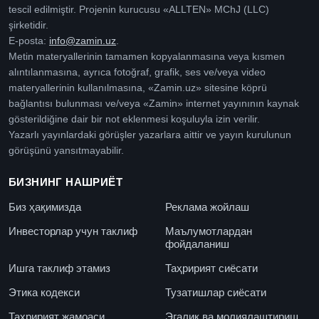
tescil edilmiştir. Projenin kurucusu «ALLTEN» MChJ (LLC)
şirketidir.
E-posta:
info@zamin.uz
.
Metin materyallerinin tamamen kopyalanmasına veya kısmen
alıntılanmasına, ayrıca fotoğraf, grafik, ses ve/veya video
materyallerinin kullanılmasına, «Zamin.uz» sitesine köprü
bağlantısı bulunması ve/veya «Zamin» internet yayınının kaynak
gösterildiğine dair bir not eklenmesi koşuluyla izin verilir.
Yazarlı yayınlardaki görüşler yazarlara aittir ve yayın kurulunun
görüşünü yansıtmayabilir.
БИЗНИНГ НАШРИЁТ
Биз ҳақимизда
Реклама жойлаш
Инвесторлар учун таклиф
Маълумотлардан
фойдаланиш
Ишга таклиф этамиз
Таҳририят сиёсати
Этика кодекси
Тузатишлар сиёсати
Таҳририят жамоаси
Эгалик ва молиялаштириш