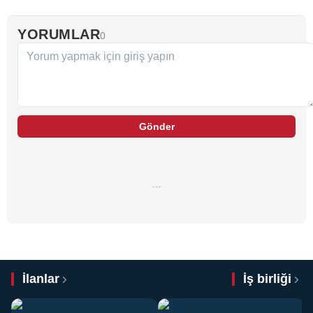
YORUMLAR
0
Gönder
…
İlanlar
İş birliği