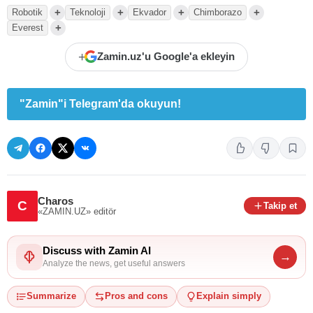
+
+
+
+
Robotik
Teknoloji
Ekvador
Chimborazo
+
Everest
+
Zamin.uz'u Google'a ekleyin
"Zamin"i Telegram'da okuyun!
Charos
C
Takip et
«ZAMIN.UZ»
editör
Discuss with Zamin AI
→
Analyze the news, get useful answers
Summarize
Pros and cons
Explain simply