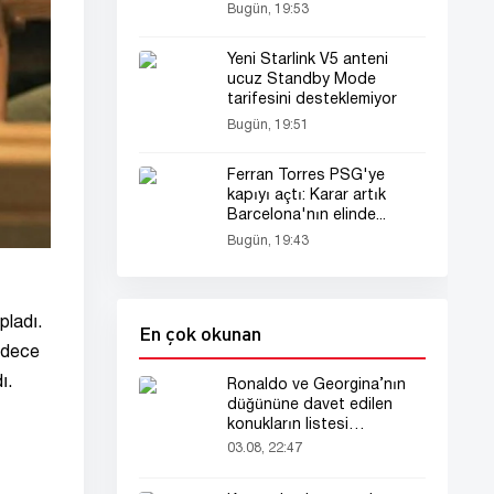
sorununa dikkat çekti?
Bugün, 19:53
Yeni Starlink V5 anteni
ucuz Standby Mode
tarifesini desteklemiyor
Bugün, 19:51
Ferran Torres PSG'ye
kapıyı açtı: Karar artık
Barcelona'nın elinde...
Bugün, 19:43
pladı.
En çok okunan
sadece
ı.
Ronaldo ve Georgina’nın
düğününe davet edilen
konukların listesi
gündemde
03.08, 22:47