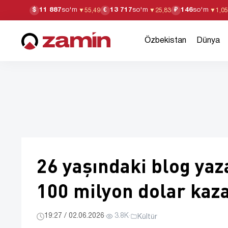
11 887
so'm
13 717
so'm
146
so'm
$
€
₽
▼
55,49
▼
25,83
▼
1,05
Özbekistan
Dünya
26 yaşındaki blog yaz
100 milyon dolar kaz
19:27 / 02.06.2026
·
3.8K
·
Kültür