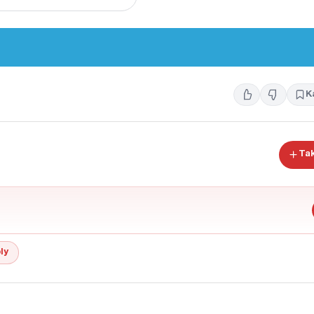
K
Tak
ly