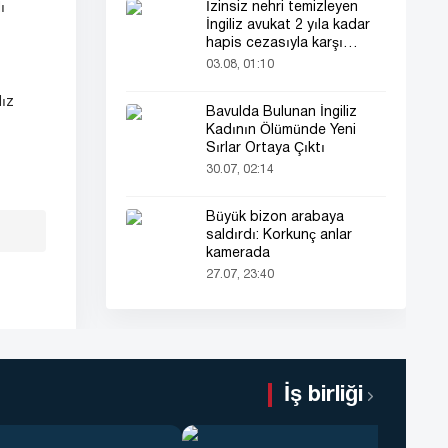
İzinsiz nehri temizleyen
ı
İngiliz avukat 2 yıla kadar
hapis cezasıyla karşı
karşıya
03.08, 01:10
dız
Bavulda Bulunan İngiliz
Kadının Ölümünde Yeni
Sırlar Ortaya Çıktı
30.07, 02:14
Büyük bizon arabaya
saldırdı: Korkunç anlar
kamerada
27.07, 23:40
İş birliği