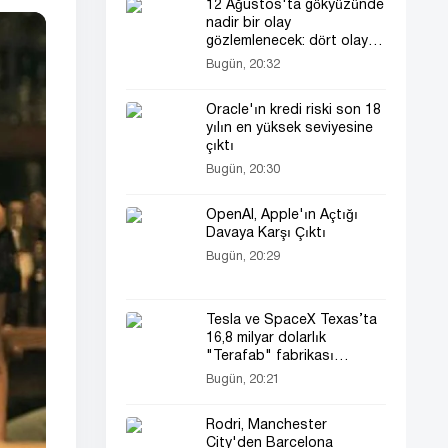
12 Ağustos'ta gökyüzünde
nadir bir olay
gözlemlenecek: dört olay
aynı anda
Bugün, 20:32
Oracle'ın kredi riski son 18
yılın en yüksek seviyesine
çıktı
Bugün, 20:30
OpenAI, Apple'ın Açtığı
Davaya Karşı Çıktı
Bugün, 20:29
Tesla ve SpaceX Texas’ta
16,8 milyar dolarlık
"Terafab" fabrikası
kuracak
Bugün, 20:21
Rodri, Manchester
City'den Barcelona