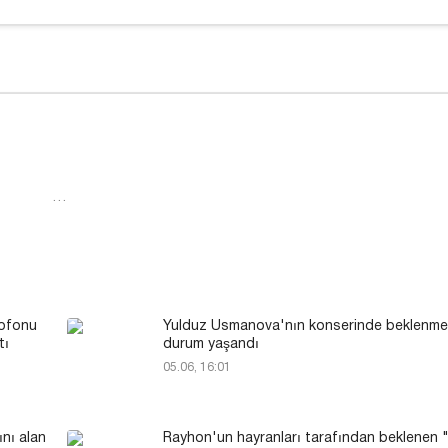
…
rofonu
Yulduz Usmanova'nın konserinde beklenmed
tı
durum yaşandı
05.06, 16:01
nı alan
Rayhon'un hayranları tarafından beklenen 