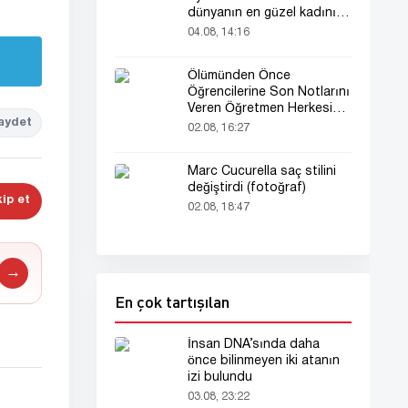
dünyanın en güzel kadını
seçildi!
04.08, 14:16
Ölümünden Önce
Öğrencilerine Son Notlarını
Veren Öğretmen Herkesi
aydet
Derinden Etkiledi
02.08, 16:27
Marc Cucurella saç stilini
değiştirdi (fotoğraf)
ip et
02.08, 18:47
→
En çok tartışılan
İnsan DNA’sında daha
önce bilinmeyen iki atanın
izi bulundu
03.08, 23:22