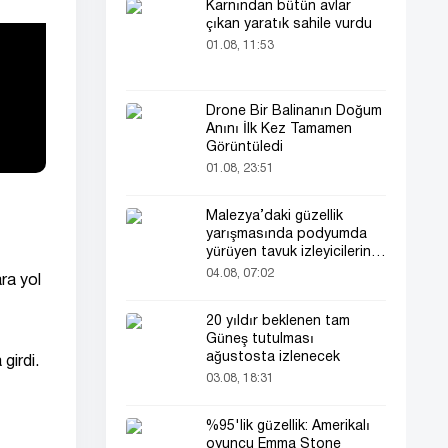
Karnından bütün avlar
çıkan yaratık sahile vurdu
01.08, 11:53
Drone Bir Balinanın Doğum
Anını İlk Kez Tamamen
Görüntüledi
01.08, 23:51
Malezya’daki güzellik
yarışmasında podyumda
yürüyen tavuk izleyicilerin
ilgisini çekti
04.08, 07:02
ara yol
20 yıldır beklenen tam
Güneş tutulması
ağustosta izlenecek
girdi.
03.08, 18:31
%95'lik güzellik: Amerikalı
oyuncu Emma Stone