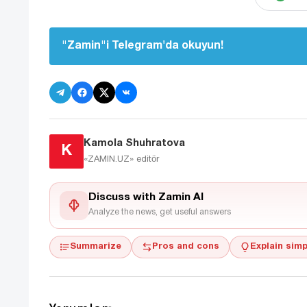
"Zamin"i Telegram'da okuyun!
Kamola Shuhratova
K
«ZAMIN.UZ»
editör
Discuss with Zamin AI
Analyze the news, get useful answers
Summarize
Pros and cons
Explain simp