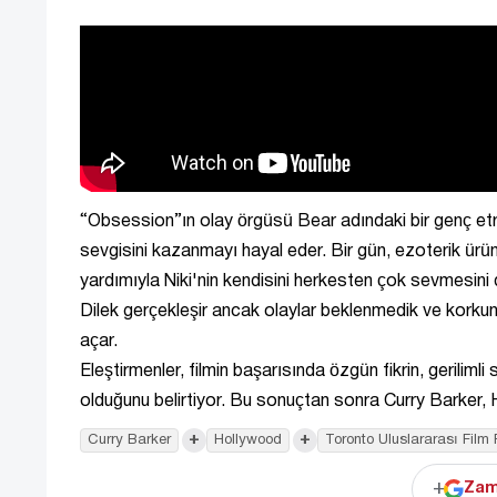
“Obsession”ın olay örgüsü Bear adındaki bir genç etra
sevgisini kazanmayı hayal eder. Bir gün, ezoterik ürün
yardımıyla Niki'nin kendisini herkesten çok sevmesini d
Dilek gerçekleşir ancak olaylar beklenmedik ve korkunç b
açar.
Eleştirmenler, filmin başarısında özgün fikrin, gerili
olduğunu belirtiyor. Bu sonuçtan sonra Curry Barker,
+
+
Curry Barker
Hollywood
Toronto Uluslararası Film 
+
Zam