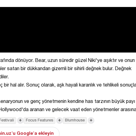
fında dönüyor. Bear, uzun süredir güzel Niki'ye aşıktır ve onun
ler satan bir dükkandan gizemli bir sihirli değnek bulur. Değnek
iler.
ir hal alır. Sonuç olarak, aşk hayali karanlık ve tehlikeli sonuçl
mli senaryonun ve genç yönetmenin kendine has tarzının büyük payı
 Hollywood'da aranan ve gelecek vaat eden yönetmenler arasına 
+
+
+
Festivali
Focus Features
Blumhouse
in.uz'u Google'a ekleyin