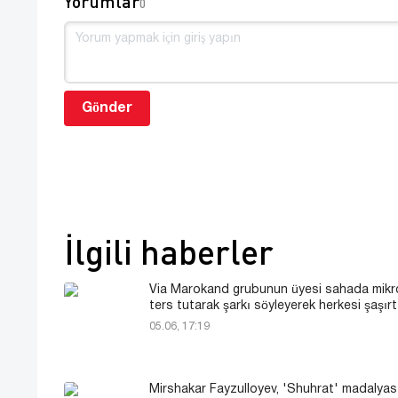
Yorumlar
0
Gönder
İlgili haberler
Via Marokand grubunun üyesi sahada mik
ters tutarak şarkı söyleyerek herkesi şaşırt
05.06, 17:19
Mirshakar Fayzulloyev, 'Shuhrat' madalyası