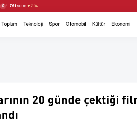
1 761
so'm
¥
▼
7,04
Toplum
Teknoloji
Spor
Otomobil
Kültür
Ekonomi
arının 20 günde çektiği fi
andı