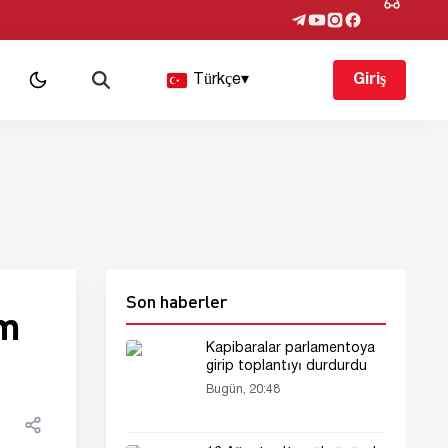
Türkçe
▾
Giriş
Son haberler
lm
Kapibaralar parlamentoya
girip toplantıyı durdurdu
Bugün, 20:48