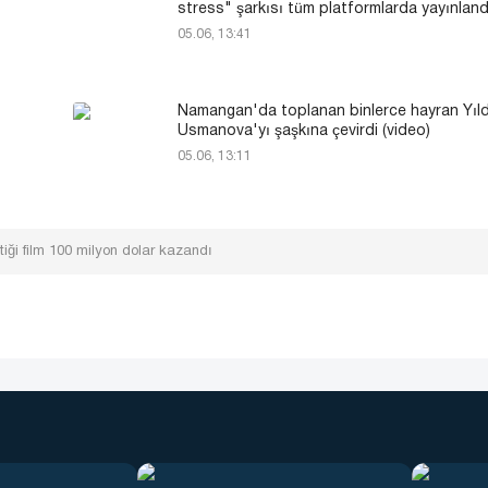
stress" şarkısı tüm platformlarda yayınland
05.06, 13:41
Namangan'da toplanan binlerce hayran Yıl
Usmanova'yı şaşkına çevirdi (video)
05.06, 13:11
iği film 100 milyon dolar kazandı