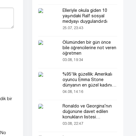
Elleriyle okula giden 10
yaşındaki Ralf sosyal
medyayı duygulandırdı
25.07, 23:43
Ölümünden bir gün önce
bile öğrencilerine not veren
öğretmen
03.08, 19:34
%95'lik güzellik: Amerikalı
oyuncu Emma Stone
dünyanın en güzel kadını
seçildi!
04.08, 14:16
ik bir
Ronaldo ve Georgina’nın
düğününe davet edilen
konukların listesi
gündemde
03.08, 22:47
"No