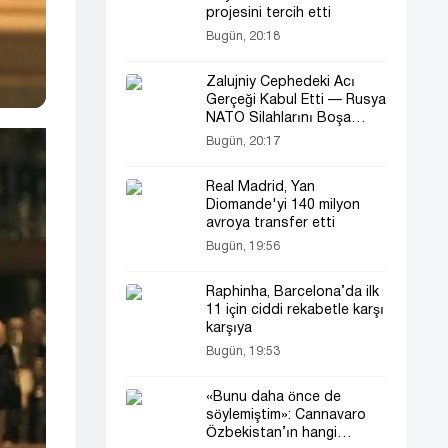
projesini tercih etti
Bugün, 20:18
Zalujniy Cephedeki Acı
Gerçeği Kabul Etti — Rusya
NATO Silahlarını Boşa
Çıkardı
Bugün, 20:17
Real Madrid, Yan
Diomande'yi 140 milyon
avroya transfer etti
Bugün, 19:56
Raphinha, Barcelona’da ilk
11 için ciddi rekabetle karşı
karşıya
Bugün, 19:53
«Bunu daha önce de
söylemiştim»: Cannavaro
Özbekistan’ın hangi