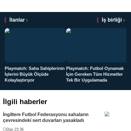
İlanlar
İş birliği
Playmatch: Saha Sahiplerinin
Playmatch: Futbol Oynamak
Y
İşlerini Büyük Ölçüde
İçin Gereken Tüm Hizmetler
y
Kolaylaştırıyor
Tek Bir Uygulamada
İlgili haberler
İngiltere Futbol Federasyonu sahaların
çevresindeki sert duvarları yasakladı
Dün 23:36