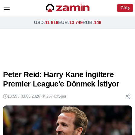
Giriş
USD
:
11 916
EUR
:
13 749
RUB
:
146
Peter Reid: Harry Kane İngiltere
Premier League'e Dönmek İstiyor
18:55 / 03.06.2026
·
257
·
Spor