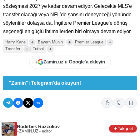
sözleşmesi 2027'ye kadar devam ediyor. Gelecekte MLS'e
transfer olacağı veya NFL'de şansını deneyeceği yönünde
söylentiler dolaşsa da, İngiltere Premier League'e dönüş
seçeneği en güçlü ihtimallerden biri olmaya devam ediyor.
+
+
+
Harry Kane
Bayern Münih
Premier League
+
+
Transfer
Futbol
+
Zamin.uz'u Google'a ekleyin
"Zamin"i Telegram'da okuyun!
Nodirbek Razzokov
Takip et
«ZAMIN.UZ»
editör