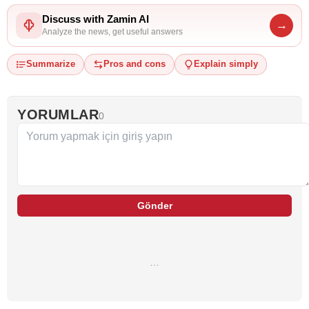
Discuss with Zamin AI
→
Analyze the news, get useful answers
Summarize
Pros and cons
Explain simply
YORUMLAR
0
Gönder
…