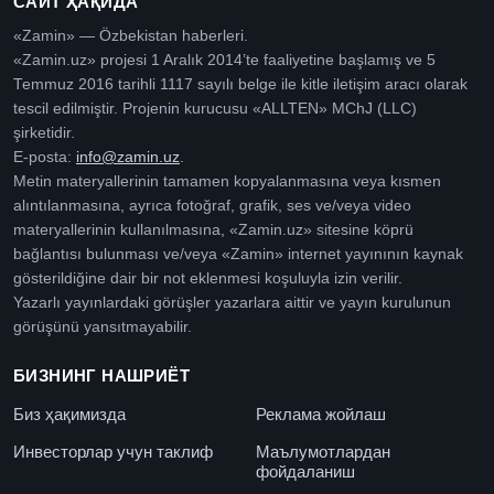
САЙТ ҲАҚИДА
«Zamin» — Özbekistan haberleri.
«Zamin.uz» projesi 1 Aralık 2014’te faaliyetine başlamış ve 5
Temmuz 2016 tarihli 1117 sayılı belge ile kitle iletişim aracı olarak
tescil edilmiştir. Projenin kurucusu «ALLTEN» MChJ (LLC)
şirketidir.
E-posta:
info@zamin.uz
.
Metin materyallerinin tamamen kopyalanmasına veya kısmen
alıntılanmasına, ayrıca fotoğraf, grafik, ses ve/veya video
materyallerinin kullanılmasına, «Zamin.uz» sitesine köprü
bağlantısı bulunması ve/veya «Zamin» internet yayınının kaynak
gösterildiğine dair bir not eklenmesi koşuluyla izin verilir.
Yazarlı yayınlardaki görüşler yazarlara aittir ve yayın kurulunun
görüşünü yansıtmayabilir.
БИЗНИНГ НАШРИЁТ
Биз ҳақимизда
Реклама жойлаш
Инвесторлар учун таклиф
Маълумотлардан
фойдаланиш