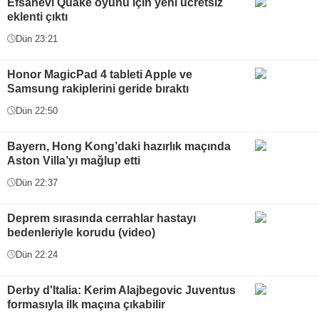
Efsanevi Quake oyunu için yeni ücretsiz
eklenti çıktı
Dün 23:21
Honor MagicPad 4 tableti Apple ve
Samsung rakiplerini geride bıraktı
Dün 22:50
Bayern, Hong Kong’daki hazırlık maçında
Aston Villa’yı mağlup etti
Dün 22:37
Deprem sırasında cerrahlar hastayı
bedenleriyle korudu (video)
Dün 22:24
Derby d'Italia: Kerim Alajbegovic Juventus
formasıyla ilk maçına çıkabilir