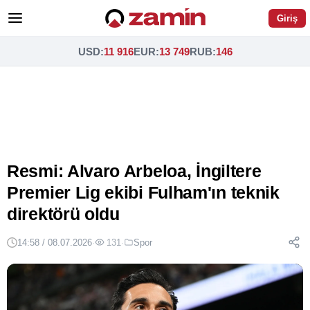
Giriş
USD
:
11 916
EUR
:
13 749
RUB
:
146
Resmi: Alvaro Arbeloa, İngiltere
Premier Lig ekibi Fulham'ın teknik
direktörü oldu
14:58 / 08.07.2026
·
131
·
Spor