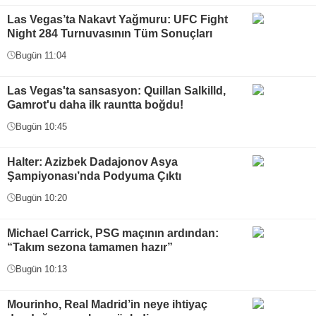
Las Vegas’ta Nakavt Yağmuru: UFC Fight
Night 284 Turnuvasının Tüm Sonuçları
Bugün 11:04
Las Vegas'ta sansasyon: Quillan Salkilld,
Gamrot'u daha ilk rauntta boğdu!
Bugün 10:45
Halter: Azizbek Dadajonov Asya
Şampiyonası’nda Podyuma Çıktı
Bugün 10:20
Michael Carrick, PSG maçının ardından:
“Takım sezona tamamen hazır”
Bugün 10:13
Mourinho, Real Madrid’in neye ihtiyaç