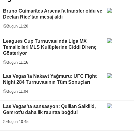
Bruno Guimarães Arsenal'a transfer oldu ve
Declan Rice'tan mesaj aldı
Bugün 11:20
Leagues Cup Turnuvası'nda Liga MX
Temsilcileri MLS Kulüplerine Ciddi Direnç
Gösteriyor
Bugün 11:16
Las Vegas’ta Nakavt Yağmuru: UFC Fight
Night 284 Turnuvasının Tüm Sonuçları
Bugün 11:04
Las Vegas'ta sansasyon: Quillan Salkilld,
Gamrot'u daha ilk rauntta boğdu!
Bugün 10:45