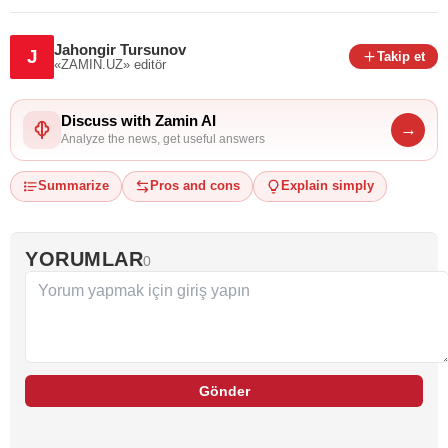
Jahongir Tursunov
J
Takip et
«ZAMIN.UZ»
editör
Discuss with Zamin AI
→
Analyze the news, get useful answers
Summarize
Pros and cons
Explain simply
YORUMLAR
0
Gönder