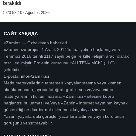
bırakıldı
20:52 / 07 Ağustos 2026
САЙТ ҲАҚИДА
«Zamin» — Özbekistan haberleri.
«Zamin.uz» projesi 1 Aralık 2014’te faaliyetine başlamış ve 5
Temmuz 2016 tarihli 1117 sayılı belge ile kitle iletişim aracı olarak
tescil edilmiştir. Projenin kurucusu «ALLTEN» MChJ (LLC)
şirketidir.
E-posta:
info@zamin.uz
.
Metin materyallerinin tamamen kopyalanmasına veya kısmen
alıntılanmasına, ayrıca fotoğraf, grafik, ses ve/veya video
materyallerinin kullanılmasına, «Zamin.uz» sitesine köprü
bağlantısı bulunması ve/veya «Zamin» internet yayınının kaynak
gösterildiğine dair bir not eklenmesi koşuluyla izin verilir.
Yazarlı yayınlardaki görüşler yazarlara aittir ve yayın kurulunun
görüşünü yansıtmayabilir.