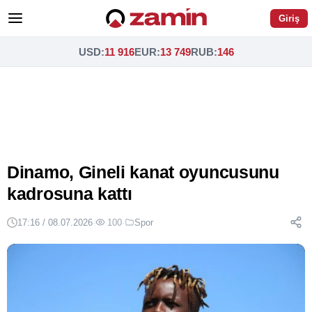
Giriş
USD
:
11 916
EUR
:
13 749
RUB
:
146
Dinamo, Gineli kanat oyuncusunu
kadrosuna kattı
17:16 / 08.07.2026
·
100
·
Spor