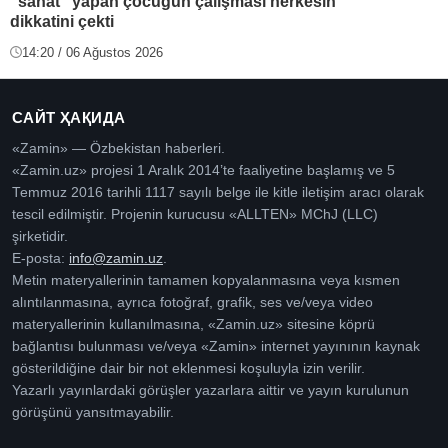
“sanat” yapan çocuğun çalışması herkesin
dikkatini çekti
14:20 / 06 Ağustos 2026
САЙТ ҲАҚИДА
«Zamin» — Özbekistan haberleri.
«Zamin.uz» projesi 1 Aralık 2014’te faaliyetine başlamış ve 5
Temmuz 2016 tarihli 1117 sayılı belge ile kitle iletişim aracı olarak
tescil edilmiştir. Projenin kurucusu «ALLTEN» MChJ (LLC)
şirketidir.
E-posta:
info@zamin.uz
.
Metin materyallerinin tamamen kopyalanmasına veya kısmen
alıntılanmasına, ayrıca fotoğraf, grafik, ses ve/veya video
materyallerinin kullanılmasına, «Zamin.uz» sitesine köprü
bağlantısı bulunması ve/veya «Zamin» internet yayınının kaynak
gösterildiğine dair bir not eklenmesi koşuluyla izin verilir.
Yazarlı yayınlardaki görüşler yazarlara aittir ve yayın kurulunun
görüşünü yansıtmayabilir.