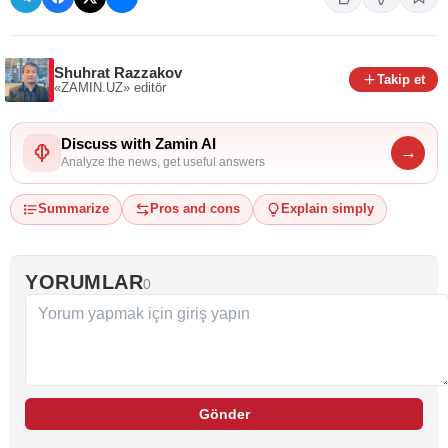
Shuhrat Razzakov
Takip et
«ZAMIN.UZ»
editör
Discuss with Zamin AI
→
Analyze the news, get useful answers
Summarize
Pros and cons
Explain simply
YORUMLAR
0
Gönder