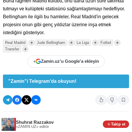
Buna rağmen Madrid kulübü, onu daha uzun süre takımda
tutmayı ve kulüpteki statüsünü sağlamlaştırmayı hedefliyor.
Bellingham ile ilgili bu hamleler, Real Madrid'in gelecek
projesini onun gibi genç yıldızlar üzerine inşa etmek
istediğini gösteriyor.
+
+
+
+
Real Madrid
Jude Bellingham
La Liga
Futbol
+
Transfer
+
Zamin.uz'u Google'a ekleyin
"Zamin"i Telegram'da okuyun!
Shuhrat Razzakov
Takip et
«ZAMIN.UZ»
editör