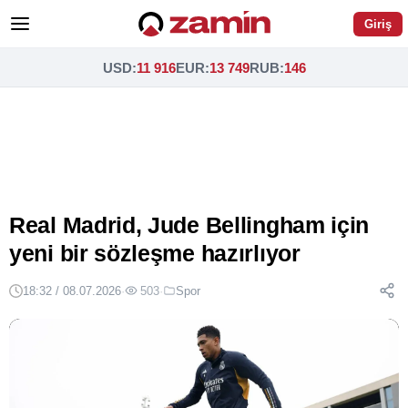
Giriş
USD
:
11 916
EUR
:
13 749
RUB
:
146
Real Madrid, Jude Bellingham için
yeni bir sözleşme hazırlıyor
18:32 / 08.07.2026
·
503
·
Spor