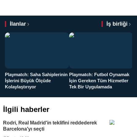
İlanlar
İş birliği
Playmatch: Saha Sahiplerinin
Playmatch: Futbol Oynamak
Y
İşlerini Büyük Ölçüde
İçin Gereken Tüm Hizmetler
y
Kolaylaştırıyor
Tek Bir Uygulamada
İlgili haberler
Rodri, Real Madrid'in teklifini reddederek
Barcelona'yı seçti