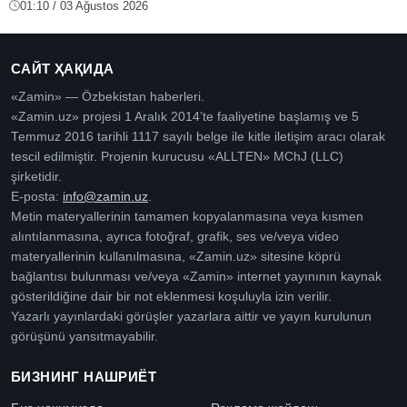
01:10 / 03 Ağustos 2026
САЙТ ҲАҚИДА
«Zamin» — Özbekistan haberleri.
«Zamin.uz» projesi 1 Aralık 2014’te faaliyetine başlamış ve 5
Temmuz 2016 tarihli 1117 sayılı belge ile kitle iletişim aracı olarak
tescil edilmiştir. Projenin kurucusu «ALLTEN» MChJ (LLC)
şirketidir.
E-posta:
info@zamin.uz
.
Metin materyallerinin tamamen kopyalanmasına veya kısmen
alıntılanmasına, ayrıca fotoğraf, grafik, ses ve/veya video
materyallerinin kullanılmasına, «Zamin.uz» sitesine köprü
bağlantısı bulunması ve/veya «Zamin» internet yayınının kaynak
gösterildiğine dair bir not eklenmesi koşuluyla izin verilir.
Yazarlı yayınlardaki görüşler yazarlara aittir ve yayın kurulunun
görüşünü yansıtmayabilir.
БИЗНИНГ НАШРИЁТ