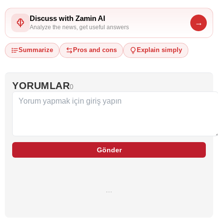
Discuss with Zamin AI
→
Analyze the news, get useful answers
Summarize
Pros and cons
Explain simply
YORUMLAR
0
Gönder
…