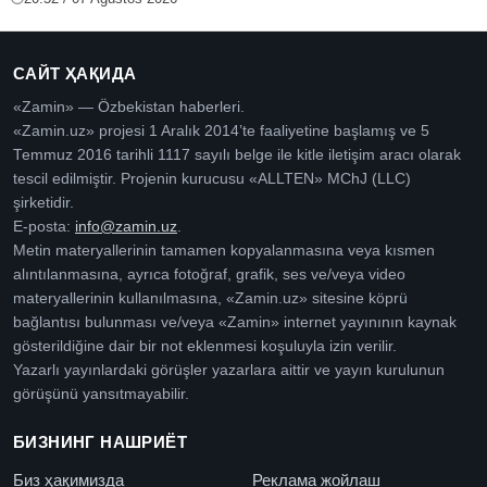
САЙТ ҲАҚИДА
«Zamin» — Özbekistan haberleri.
«Zamin.uz» projesi 1 Aralık 2014’te faaliyetine başlamış ve 5
Temmuz 2016 tarihli 1117 sayılı belge ile kitle iletişim aracı olarak
tescil edilmiştir. Projenin kurucusu «ALLTEN» MChJ (LLC)
şirketidir.
E-posta:
info@zamin.uz
.
Metin materyallerinin tamamen kopyalanmasına veya kısmen
alıntılanmasına, ayrıca fotoğraf, grafik, ses ve/veya video
materyallerinin kullanılmasına, «Zamin.uz» sitesine köprü
bağlantısı bulunması ve/veya «Zamin» internet yayınının kaynak
gösterildiğine dair bir not eklenmesi koşuluyla izin verilir.
Yazarlı yayınlardaki görüşler yazarlara aittir ve yayın kurulunun
görüşünü yansıtmayabilir.
БИЗНИНГ НАШРИЁТ
Биз ҳақимизда
Реклама жойлаш