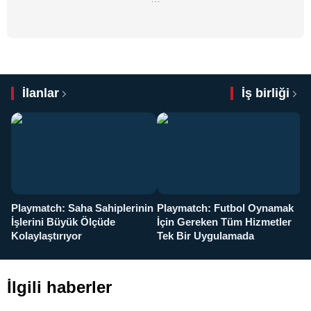
İlanlar
İş birliği
Playmatch: Saha Sahiplerinin
Playmatch: Futbol Oynamak
Y
İşlerini Büyük Ölçüde
İçin Gereken Tüm Hizmetler
y
Kolaylaştırıyor
Tek Bir Uygulamada
İlgili haberler