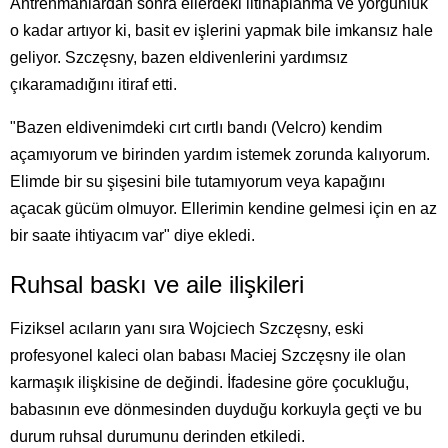
Antrenmanlardan sonra ellerdeki iltihaplanma ve yorgunluk
o kadar artıyor ki, basit ev işlerini yapmak bile imkansız hale
geliyor. Szczęsny, bazen eldivenlerini yardımsız
çıkaramadığını itiraf etti.
"Bazen eldivenimdeki cırt cırtlı bandı (Velcro) kendim
açamıyorum ve birinden yardım istemek zorunda kalıyorum.
Elimde bir su şişesini bile tutamıyorum veya kapağını
açacak gücüm olmuyor. Ellerimin kendine gelmesi için en az
bir saate ihtiyacım var" diye ekledi.
Ruhsal baskı ve aile ilişkileri
Fiziksel acıların yanı sıra Wojciech Szczęsny, eski
profesyonel kaleci olan babası Maciej Szczęsny ile olan
karmaşık ilişkisine de değindi. İfadesine göre çocukluğu,
babasının eve dönmesinden duyduğu korkuyla geçti ve bu
durum ruhsal durumunu derinden etkiledi.