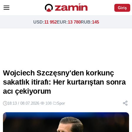
Giriş
USD
:
11 952
EUR
:
13 780
RUB
:
145
Wojciech Szczęsny'den korkunç
sakatlık itirafı: Her kurtarıştan sonra
acı çekiyorum
18:13 / 08.07.2026
·
108
·
Spor