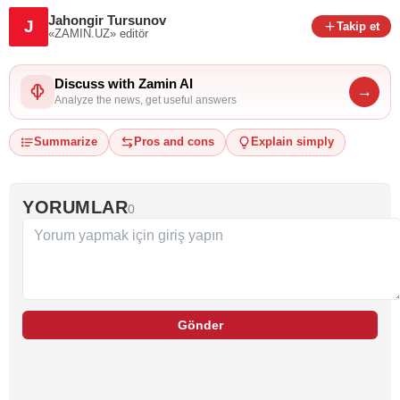
Jahongir Tursunov
J
Takip et
«ZAMIN.UZ»
editör
Discuss with Zamin AI
→
Analyze the news, get useful answers
Summarize
Pros and cons
Explain simply
YORUMLAR
0
Gönder
…