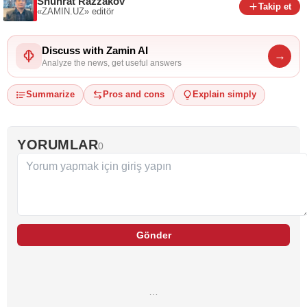
Shuhrat Razzakov
Takip et
«ZAMIN.UZ»
editör
Discuss with Zamin AI
→
Analyze the news, get useful answers
Summarize
Pros and cons
Explain simply
YORUMLAR
0
Gönder
…