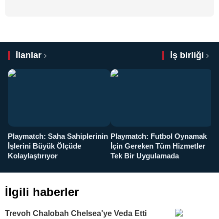
İlanlar
İş birliği
Playmatch: Saha Sahiplerinin
Playmatch: Futbol Oynamak
Y
İşlerini Büyük Ölçüde
İçin Gereken Tüm Hizmetler
y
Kolaylaştırıyor
Tek Bir Uygulamada
İlgili haberler
Trevoh Chalobah Chelsea'ye Veda Etti