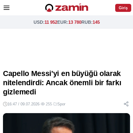
Giriş
USD
:
11 952
EUR
:
13 780
RUB
:
145
Capello Messi'yi en büyüğü olarak
nitelendirdi: Ancak önemli bir farkı
gizlemedi
16:47 / 09.07.2026
·
255
·
Spor