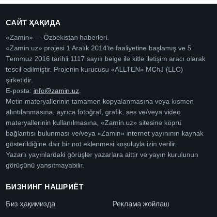
САЙТ ҲАҚИДА
«Zamin» — Özbekistan haberleri.
«Zamin.uz» projesi 1 Aralık 2014’te faaliyetine başlamış ve 5
Temmuz 2016 tarihli 1117 sayılı belge ile kitle iletişim aracı olarak
tescil edilmiştir. Projenin kurucusu «ALLTEN» MChJ (LLC)
şirketidir.
E-posta:
info@zamin.uz
.
Metin materyallerinin tamamen kopyalanmasına veya kısmen
alıntılanmasına, ayrıca fotoğraf, grafik, ses ve/veya video
materyallerinin kullanılmasına, «Zamin.uz» sitesine köprü
bağlantısı bulunması ve/veya «Zamin» internet yayınının kaynak
gösterildiğine dair bir not eklenmesi koşuluyla izin verilir.
Yazarlı yayınlardaki görüşler yazarlara aittir ve yayın kurulunun
görüşünü yansıtmayabilir.
БИЗНИНГ НАШРИЁТ
Биз ҳақимизда
Реклама жойлаш