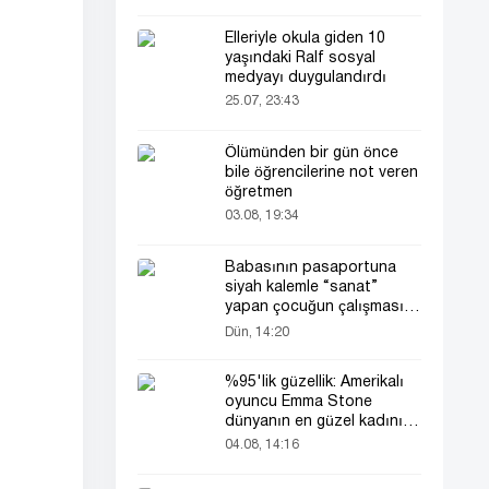
Elleriyle okula giden 10
yaşındaki Ralf sosyal
medyayı duygulandırdı
25.07, 23:43
Ölümünden bir gün önce
bile öğrencilerine not veren
öğretmen
03.08, 19:34
Babasının pasaportuna
siyah kalemle “sanat”
yapan çocuğun çalışması
herkesin dikkatini çekti
Dün, 14:20
%95'lik güzellik: Amerikalı
oyuncu Emma Stone
dünyanın en güzel kadını
seçildi!
04.08, 14:16