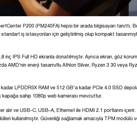
ExpertCenter P200 (PM240FA) hepsi bir arada bilgisayarı tanıttı. B
 standart iş istasyonları için geliştirilmiş olup kompakt tasarımıy
3,8 inç IPS Full HD ekranla donatılmıştır. Ayrıca ekran, göz koru
zda AMD'nin enerji tasarruflu Athlon Silver, Ryzen 3 30 veya Ry
GB'a kadar LPDDR5X RAM ve 512 GB'a kadar PCIe 4.0 SSD depo
nik kapağa sahip 1080p web kamerası mevcuttur.
er alır ve USB-C, USB-A, Ethernet ile HDMI 2.1 portlarını içerir.
ülleri kullanılmıştır. Güvenliği sağlamak amacıyla TPM modülü v