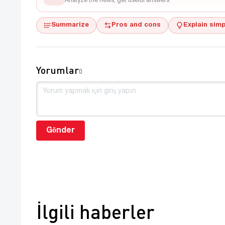
Analyze the news, get useful answers
Summarize
Pros and cons
Explain simp
Yorumlar
0
Gönder
İlgili haberler