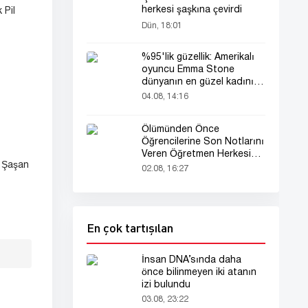
herkesi şaşkına çevirdi
 Pil
Dün, 18:01
%95'lik güzellik: Amerikalı
oyuncu Emma Stone
dünyanın en güzel kadını
seçildi!
04.08, 14:16
Ölümünden Önce
Öğrencilerine Son Notlarını
Veren Öğretmen Herkesi
e Şaşan
Derinden Etkiledi
02.08, 16:27
En çok tartışılan
İnsan DNA’sında daha
önce bilinmeyen iki atanın
izi bulundu
03.08, 23:22