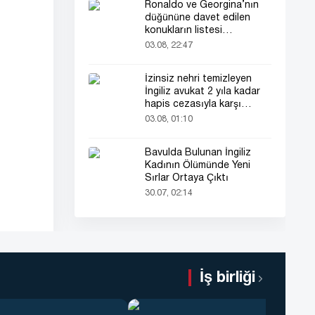
Ronaldo ve Georgina’nın
düğününe davet edilen
konukların listesi
gündemde
03.08, 22:47
İzinsiz nehri temizleyen
İngiliz avukat 2 yıla kadar
hapis cezasıyla karşı
karşıya
03.08, 01:10
Bavulda Bulunan İngiliz
Kadının Ölümünde Yeni
Sırlar Ortaya Çıktı
30.07, 02:14
İş birliği