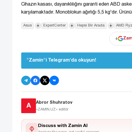
Cihazın kasası, dayanıklılığını garanti eden ABD ask
karşılamaktadır. Monoblokun ağırlığı 5,5 kg'dır. Ürünün
+
+
+
Asus
ExpertCenter
Hepsi Bir Arada
AMD Ryz
+
Zam
"Zamin"i Telegram'da okuyun!
Abror Shuhratov
A
«ZAMIN.UZ»
editör
Discuss with Zamin AI