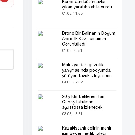
Karnından bütün avlar
çıkan yaratık sahile vurdu
01.08, 11:53
Drone Bir Balinanın Doğum
Anını İlk Kez Tamamen
Görüntüledi
01.08, 23:51
Malezya’daki güzellik
yarışmasında podyumda
yürüyen tavuk izleyicilerin
ilgisini çekti
04.08, 07:02
20 yıldır beklenen tam
Güneş tutulması
ağustosta izlenecek
03.08, 18:31
Kazakistanlı gelinin mehir
için beklenmedik talebi