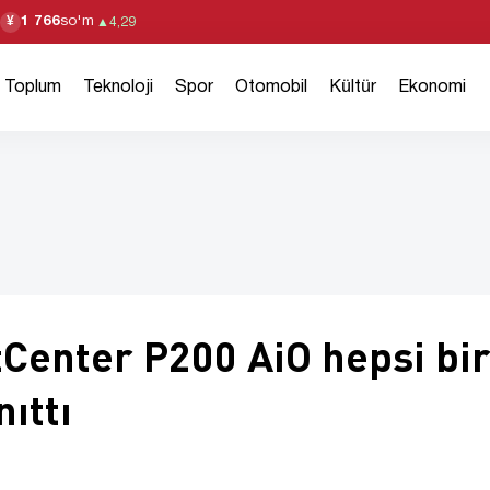
1 766
so'm
¥
▲
4,29
Toplum
Teknoloji
Spor
Otomobil
Kültür
Ekonomi
Center P200 AiO hepsi bi
nıttı