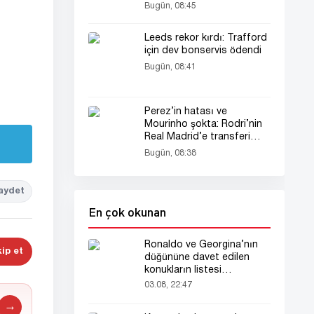
Bugün, 08:45
Leeds rekor kırdı: Trafford
için dev bonservis ödendi
Bugün, 08:41
Perez’in hatası ve
Mourinho şokta: Rodri’nin
Real Madrid’e transferi
neden suya düştü?
Bugün, 08:38
aydet
En çok okunan
Ronaldo ve Georgina’nın
ip et
düğününe davet edilen
konukların listesi
gündemde
03.08, 22:47
→