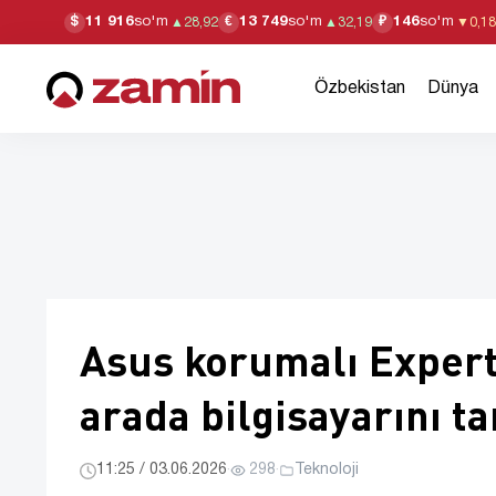
11 916
so'm
13 749
so'm
146
so'm
$
€
₽
▲
28,92
▲
32,19
▼
0,18
Özbekistan
Dünya
Asus korumalı Expert
arada bilgisayarını ta
11:25 / 03.06.2026
·
298
·
Teknoloji