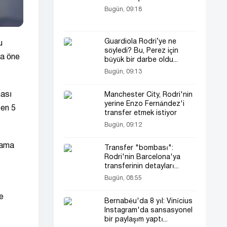
Bugün, 09:18
Guardiola Rodri’ye ne
u
söyledi? Bu, Perez için
la öne
büyük bir darbe oldu...
Bugün, 09:13
ması
Manchester City, Rodri'nin
yerine Enzo Fernández'i
zen 5
transfer etmek istiyor
Bugün, 09:12
lama
Transfer "bombası":
Rodri'nin Barcelona'ya
transferinin detayları...
Bugün, 08:55
e
Bernabéu'da 8 yıl: Vinícius
Instagram'da sansasyonel
bir paylaşım yaptı...