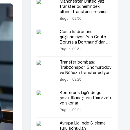
Manchester United yaz
transfer dönemindeki
altıncı transferini resmen
açıkladı
Bugün, 09:36
Como kadrosunu
güçlendiriyor: Yan Couto
Borussia Dortmund’dan
transfer edildi
Bugün, 09:31
Transfer bombası:
Trabzonspor, Shomurodov
ve Núñez'i transfer ediyor!
Bugün, 09:28
Konferans Ligi’nde gol
şovu: İlk maçların tüm özeti
ve skorlar
Bugün, 09:21
Avrupa Ligi'nde 3. eleme
turu sonuçları