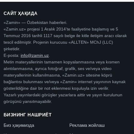
САЙТ ҲАҚИДА
«Zamin» — Özbekistan haberleri.
«Zamin.uz» projesi 1 Aralık 2014’te faaliyetine başlamış ve 5
Temmuz 2016 tarihli 1117 sayılı belge ile kitle iletişim aracı olarak
tescil edilmiştir. Projenin kurucusu «ALLTEN» MChJ (LLC)
şirketidir.
E-posta:
info@zamin.uz
.
Metin materyallerinin tamamen kopyalanmasına veya kısmen
alıntılanmasına, ayrıca fotoğraf, grafik, ses ve/veya video
materyallerinin kullanılmasına, «Zamin.uz» sitesine köprü
bağlantısı bulunması ve/veya «Zamin» internet yayınının kaynak
gösterildiğine dair bir not eklenmesi koşuluyla izin verilir.
Yazarlı yayınlardaki görüşler yazarlara aittir ve yayın kurulunun
görüşünü yansıtmayabilir.
БИЗНИНГ НАШРИЁТ
Биз ҳақимизда
Реклама жойлаш