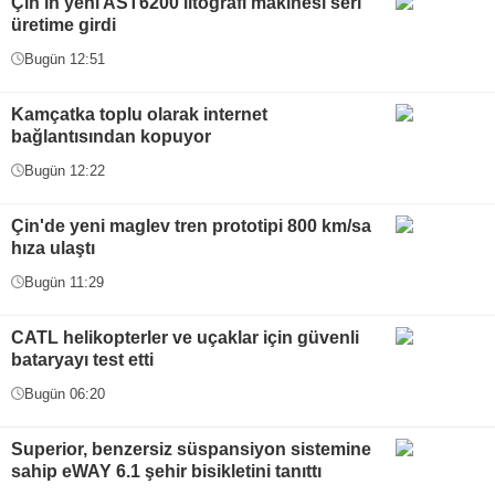
Çin'in yeni AST6200 litografi makinesi seri
üretime girdi
Bugün 12:51
Kamçatka toplu olarak internet
bağlantısından kopuyor
Bugün 12:22
Çin'de yeni maglev tren prototipi 800 km/sa
hıza ulaştı
Bugün 11:29
CATL helikopterler ve uçaklar için güvenli
bataryayı test etti
Bugün 06:20
Superior, benzersiz süspansiyon sistemine
sahip eWAY 6.1 şehir bisikletini tanıttı