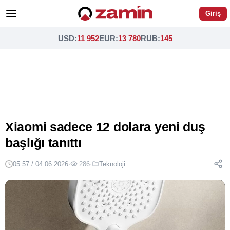
Giriş
USD
:
11 952
EUR
:
13 780
RUB
:
145
Xiaomi sadece 12 dolara yeni duş
başlığı tanıttı
05:57 / 04.06.2026
·
286
·
Teknoloji