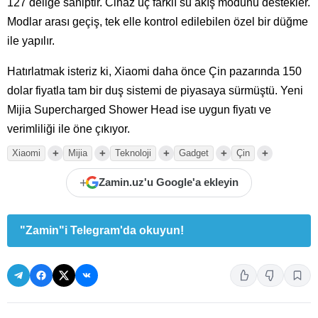
127 deliğe sahiptir. Cihaz üç farklı su akış modunu destekler.
Modlar arası geçiş, tek elle kontrol edilebilen özel bir düğme
ile yapılır.
Hatırlatmak isteriz ki, Xiaomi daha önce Çin pazarında 150
dolar fiyatla tam bir duş sistemi de piyasaya sürmüştü. Yeni
Mijia Supercharged Shower Head ise uygun fiyatı ve
verimliliği ile öne çıkıyor.
+
+
+
+
+
Xiaomi
Mijia
Teknoloji
Gadget
Çin
+
Zamin.uz'u Google'a ekleyin
"Zamin"i Telegram'da okuyun!