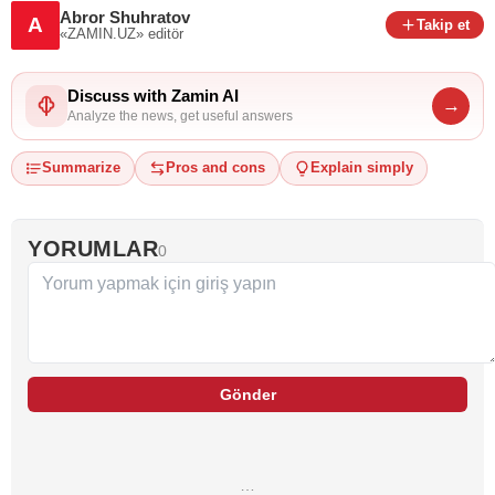
Abror Shuhratov
A
Takip et
«ZAMIN.UZ»
editör
Discuss with Zamin AI
→
Analyze the news, get useful answers
Summarize
Pros and cons
Explain simply
YORUMLAR
0
Gönder
…