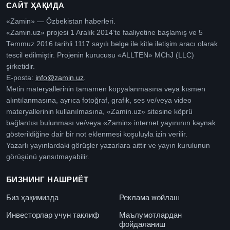
САЙТ ҲАҚИДА
«Zamin» — Özbekistan haberleri.
«Zamin.uz» projesi 1 Aralık 2014’te faaliyetine başlamış ve 5
Temmuz 2016 tarihli 1117 sayılı belge ile kitle iletişim aracı olarak
tescil edilmiştir. Projenin kurucusu «ALLTEN» MChJ (LLC)
şirketidir.
E-posta:
info@zamin.uz
.
Metin materyallerinin tamamen kopyalanmasına veya kısmen
alıntılanmasına, ayrıca fotoğraf, grafik, ses ve/veya video
materyallerinin kullanılmasına, «Zamin.uz» sitesine köprü
bağlantısı bulunması ve/veya «Zamin» internet yayınının kaynak
gösterildiğine dair bir not eklenmesi koşuluyla izin verilir.
Yazarlı yayınlardaki görüşler yazarlara aittir ve yayın kurulunun
görüşünü yansıtmayabilir.
БИЗНИНГ НАШРИЁТ
Биз ҳақимизда
Реклама жойлаш
Инвесторлар учун таклиф
Маълумотлардан
фойдаланиш