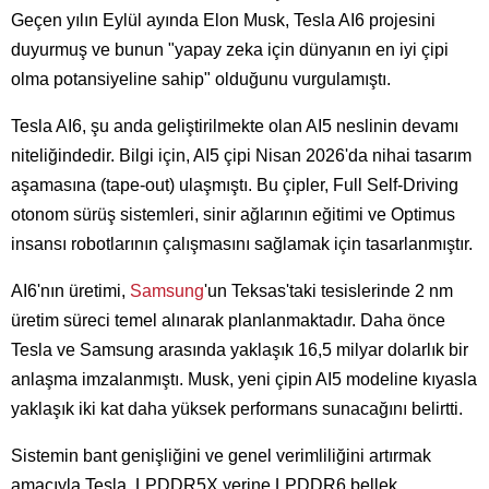
Geçen yılın Eylül ayında Elon Musk, Tesla AI6 projesini
duyurmuş ve bunun "yapay zeka için dünyanın en iyi çipi
olma potansiyeline sahip" olduğunu vurgulamıştı.
Tesla AI6, şu anda geliştirilmekte olan AI5 neslinin devamı
niteliğindedir. Bilgi için, AI5 çipi Nisan 2026'da nihai tasarım
aşamasına (tape-out) ulaşmıştı. Bu çipler, Full Self-Driving
otonom sürüş sistemleri, sinir ağlarının eğitimi ve Optimus
insansı robotlarının çalışmasını sağlamak için tasarlanmıştır.
AI6'nın üretimi,
Samsung
'un Teksas'taki tesislerinde 2 nm
üretim süreci temel alınarak planlanmaktadır. Daha önce
Tesla ve Samsung arasında yaklaşık 16,5 milyar dolarlık bir
anlaşma imzalanmıştı. Musk, yeni çipin AI5 modeline kıyasla
yaklaşık iki kat daha yüksek performans sunacağını belirtti.
Sistemin bant genişliğini ve genel verimliliğini artırmak
amacıyla Tesla, LPDDR5X yerine LPDDR6 bellek