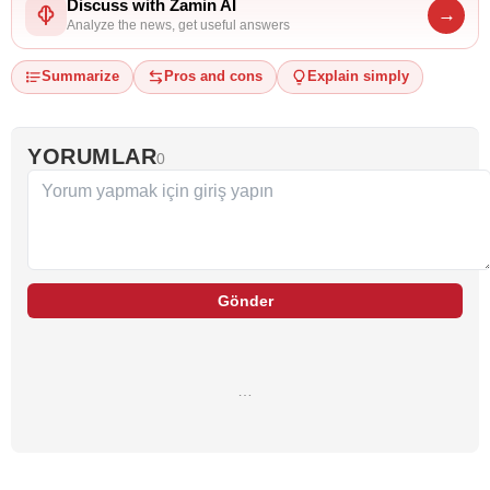
Discuss with Zamin AI
→
Analyze the news, get useful answers
Summarize
Pros and cons
Explain simply
YORUMLAR
0
Gönder
…