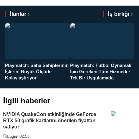
İlanlar
İş birliği
Playmatch: Saha Sahiplerinin
Playmatch: Futbol Oynamak
Y
İşlerini Büyük Ölçüde
İçin Gereken Tüm Hizmetler
y
Kolaylaştırıyor
Tek Bir Uygulamada
İlgili haberler
NVIDIA QuakeCon etkinliğinde GeForce
RTX 50 grafik kartlarını önerilen fiyattan
satıyor
Bugün 02:55