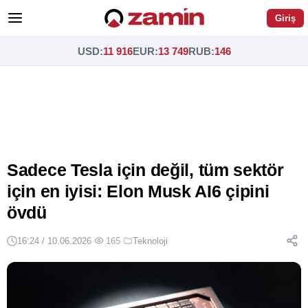
Giriş
USD
:
11 916
EUR
:
13 749
RUB
:
146
Sadece Tesla için değil, tüm sektör
için en iyisi: Elon Musk AI6 çipini
övdü
16:24 / 10.06.2026
·
165
·
Teknoloji