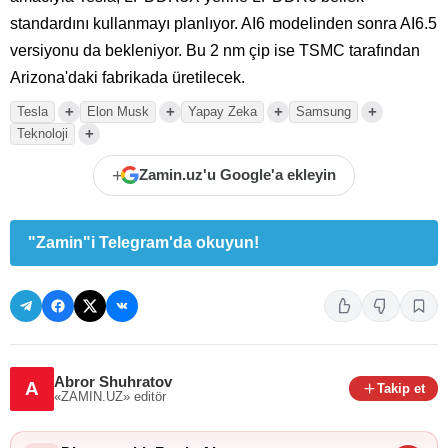
standardını kullanmayı planlıyor. AI6 modelinden sonra AI6.5
versiyonu da bekleniyor. Bu 2 nm çip ise TSMC tarafından
Arizona'daki fabrikada üretilecek.
+
+
+
+
Tesla
Elon Musk
Yapay Zeka
Samsung
+
Teknoloji
+
Zamin.uz'u Google'a ekleyin
"Zamin"i Telegram'da okuyun!
Abror Shuhratov
A
Takip et
«ZAMIN.UZ»
editör