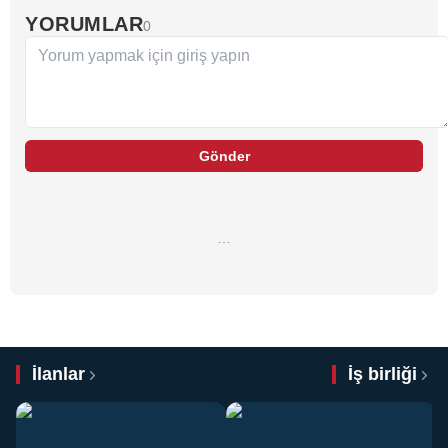
YORUMLAR
0
Gönder
…
İlanlar
İş birliği