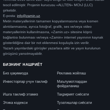
tescil edilmiştir. Projenin kurucusu «ALLTEN» MChJ (LLC)
şirketidir.
E-posta:
info@zamin.uz
.
Metin materyallerinin tamamen kopyalanmasına veya kısmen
alıntılanmasına, ayrıca fotoğraf, grafik, ses ve/veya video
materyallerinin kullanılmasına, «Zamin.uz» sitesine köprü
bağlantısı bulunması ve/veya «Zamin» internet yayınının kaynak
gösterildiğine dair bir not eklenmesi koşuluyla izin verilir.
Yazarlı yayınlardaki görüşler yazarlara aittir ve yayın kurulunun
görüşünü yansıtmayabilir.
БИЗНИНГ НАШРИЁТ
Биз ҳақимизда
Реклама жойлаш
Инвесторлар учун таклиф
Маълумотлардан
фойдаланиш
Ишга таклиф этамиз
Таҳририят сиёсати
Этика кодекси
Тузатишлар сиёсати