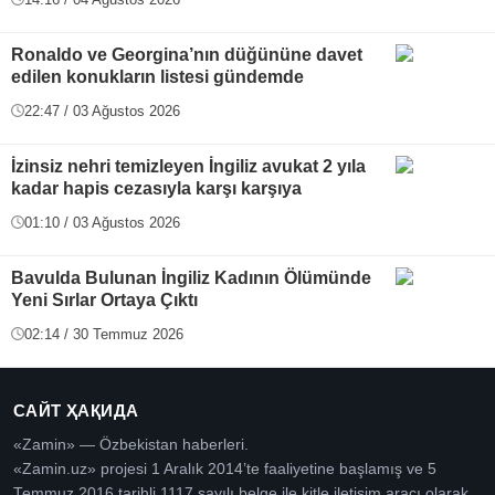
Ronaldo ve Georgina’nın düğününe davet
edilen konukların listesi gündemde
22:47 / 03 Ağustos 2026
İzinsiz nehri temizleyen İngiliz avukat 2 yıla
kadar hapis cezasıyla karşı karşıya
01:10 / 03 Ağustos 2026
Bavulda Bulunan İngiliz Kadının Ölümünde
Yeni Sırlar Ortaya Çıktı
02:14 / 30 Temmuz 2026
САЙТ ҲАҚИДА
«Zamin» — Özbekistan haberleri.
«Zamin.uz» projesi 1 Aralık 2014’te faaliyetine başlamış ve 5
Temmuz 2016 tarihli 1117 sayılı belge ile kitle iletişim aracı olarak