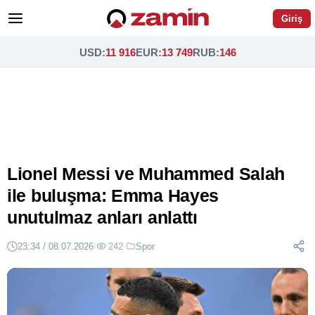
Giriş
USD
:
11 916
EUR
:
13 749
RUB
:
146
Lionel Messi ve Muhammed Salah
ile buluşma: Emma Hayes
unutulmaz anları anlattı
23:34 / 08.07.2026
·
242
·
Spor