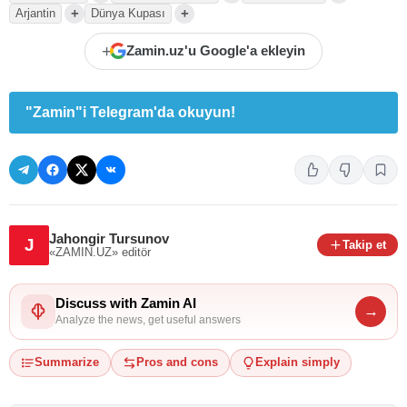
+
+
Arjantin
Dünya Kupası
+
Zamin.uz'u Google'a ekleyin
"Zamin"i Telegram'da okuyun!
Jahongir Tursunov
J
Takip et
«ZAMIN.UZ»
editör
Discuss with Zamin AI
→
Analyze the news, get useful answers
Summarize
Pros and cons
Explain simply