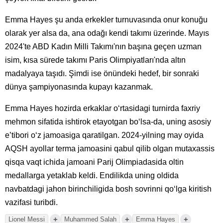
Emma Hayes şu anda erkekler turnuvasında onur konuğu
olarak yer alsa da, ana odağı kendi takımı üzerinde. Mayıs
2024'te ABD Kadın Milli Takımı'nın başına geçen uzman
isim, kısa sürede takımı Paris Olimpiyatları'nda altın
madalyaya taşıdı. Şimdi ise önündeki hedef, bir sonraki
dünya şampiyonasında kupayı kazanmak.
Emma Hayes hozirda erkaklar oʻrtasidagi turnirda faxriy
mehmon sifatida ishtirok etayotgan boʻlsa-da, uning asosiy
eʼtibori oʻz jamoasiga qaratilgan. 2024-yilning may oyida
AQSH ayollar terma jamoasini qabul qilib olgan mutaxassis
qisqa vaqt ichida jamoani Parij Olimpiadasida oltin
medallarga yetaklab keldi. Endilikda uning oldida
navbatdagi jahon birinchiligida bosh sovrinni qoʻlga kiritish
vazifasi turibdi.
+
+
+
Lionel Messi
Muhammed Salah
Emma Hayes