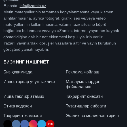
E-posta:
info@zamin.uz
.
Metin materyallerinin tamamen kopyalanmasına veya kısmen
alıntılanmasına, ayrıca fotoğraf, grafik, ses ve/veya video
materyallerinin kullanılmasına, «Zamin.uz» sitesine köprü
bağlantısı bulunması ve/veya «Zamin» internet yayınının kaynak
gösterildiğine dair bir not eklenmesi koşuluyla izin verilir.
Yazarlı yayınlardaki görüşler yazarlara aittir ve yayın kurulunun
görüşünü yansıtmayabilir.
БИЗНИНГ НАШРИЁТ
Биз ҳақимизда
Реклама жойлаш
Инвесторлар учун таклиф
Маълумотлардан
фойдаланиш
Ишга таклиф этамиз
Таҳририят сиёсати
Этика кодекси
Тузатишлар сиёсати
Таҳририят жамоаси
Эгалик ва молиялаштириш
+18