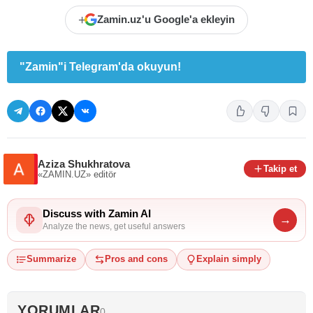
+
Zamin.uz'u Google'a ekleyin
"Zamin"i Telegram'da okuyun!
Aziza Shukhratova
Takip et
«ZAMIN.UZ»
editör
Discuss with Zamin AI
→
Analyze the news, get useful answers
Summarize
Pros and cons
Explain simply
YORUMLAR
0