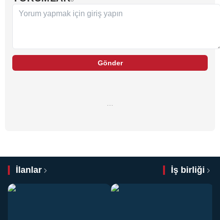
Gönder
…
İlanlar
İş birliği