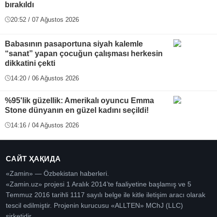
bırakıldı
20:52 / 07 Ağustos 2026
Babasının pasaportuna siyah kalemle
“sanat” yapan çocuğun çalışması herkesin
dikkatini çekti
14:20 / 06 Ağustos 2026
%95'lik güzellik: Amerikalı oyuncu Emma
Stone dünyanın en güzel kadını seçildi!
14:16 / 04 Ağustos 2026
САЙТ ҲАҚИДА
«Zamin» — Özbekistan haberleri.
«Zamin.uz» projesi 1 Aralık 2014’te faaliyetine başlamış ve 5
Temmuz 2016 tarihli 1117 sayılı belge ile kitle iletişim aracı olarak
tescil edilmiştir. Projenin kurucusu «ALLTEN» MChJ (LLC)
şirketidir.