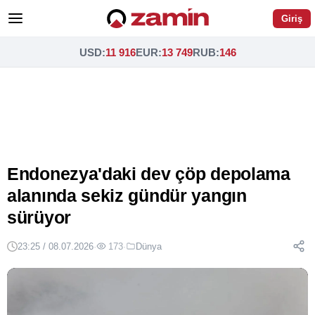
Giriş
USD
:
11 916
EUR
:
13 749
RUB
:
146
Endonezya'daki dev çöp depolama
alanında sekiz gündür yangın
sürüyor
23:25 / 08.07.2026
·
173
·
Dünya