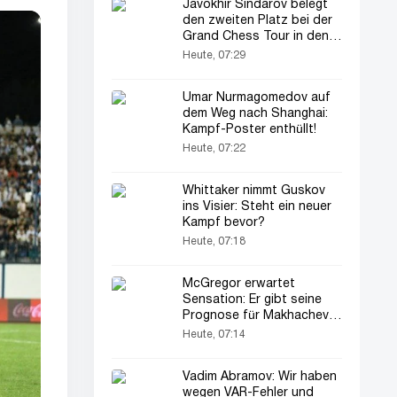
Javokhir Sindarov belegt
den zweiten Platz bei der
Grand Chess Tour in den
USA!
Heute, 07:29
Umar Nurmagomedov auf
dem Weg nach Shanghai:
Kampf-Poster enthüllt!
Heute, 07:22
Whittaker nimmt Guskov
ins Visier: Steht ein neuer
Kampf bevor?
Heute, 07:18
McGregor erwartet
Sensation: Er gibt seine
Prognose für Makhachev
ab
Heute, 07:14
Vadim Abramov: Wir haben
wegen VAR-Fehler und