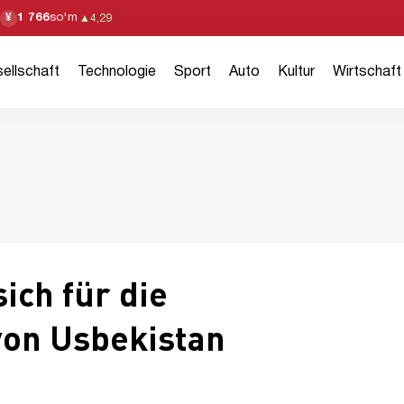
1 766
so'm
¥
▲
4,29
ellschaft
Technologie
Sport
Auto
Kultur
Wirtschaft
ich für die
von Usbekistan