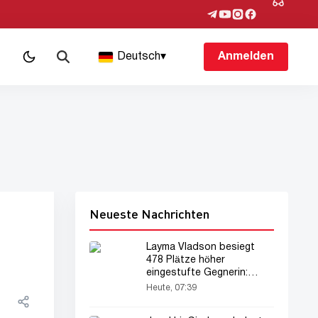
Deutsch
▾
Anmelden
Neueste Nachrichten
Layma Vladson besiegt
478 Plätze höher
eingestufte Gegnerin:
Sensation in Leipzig!
Heute, 07:39