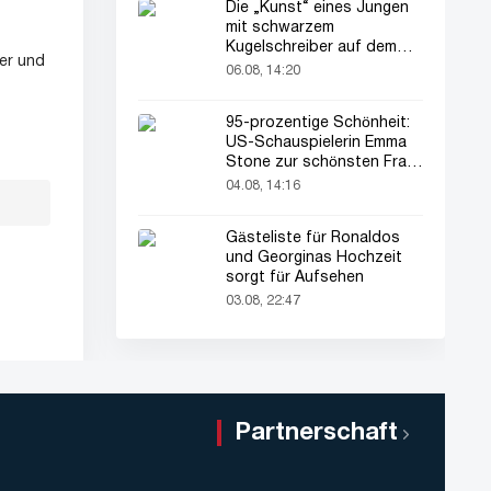
Die „Kunst“ eines Jungen
mit schwarzem
Kugelschreiber auf dem
er und
Pass seines Vaters zieht
06.08, 14:20
alle Blicke auf sich
95-prozentige Schönheit:
US-Schauspielerin Emma
Stone zur schönsten Frau
der Welt gekürt
04.08, 14:16
Gästeliste für Ronaldos
und Georginas Hochzeit
sorgt für Aufsehen
03.08, 22:47
Partnerschaft