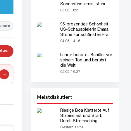
Sonnenfinsternis ist im
August zu sehen
03.08, 18:31
95-prozentige Schönheit:
chern
US-Schauspielerin Emma
Stone zur schönsten Frau
der Welt gekürt
04.08, 14:16
olgen
Lehrer benotet Schüler vor
seinem Tod und berührt
die Welt
02.08, 16:27
→
Meistdiskutiert
Riesige Boa Kletterte Auf
Strommast und Starb
Durch Stromschlag
Gestern, 05:20