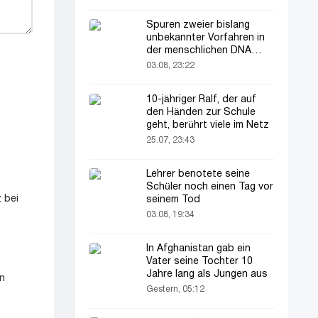
Spuren zweier bislang
unbekannter Vorfahren in
der menschlichen DNA
entdeckt
03.08, 23:22
10-jähriger Ralf, der auf
den Händen zur Schule
geht, berührt viele im Netz
25.07, 23:43
Lehrer benotete seine
Schüler noch einen Tag vor
 bei
seinem Tod
03.08, 19:34
In Afghanistan gab ein
Vater seine Tochter 10
Jahre lang als Jungen aus
in
Gestern, 05:12