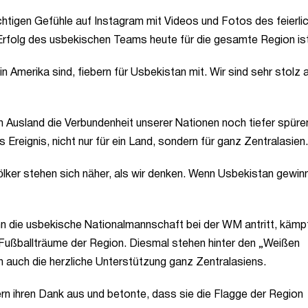
richtigen Gefühle auf Instagram mit Videos und Fotos des feierli
 Erfolg des usbekischen Teams heute für die gesamte Region ist
n Amerika sind, fiebern für Usbekistan mit. Wir sind sehr stolz 
sland die Verbundenheit unserer Nationen noch tiefer spüren.
 Ereignis, nicht nur für ein Land, sondern für ganz Zentralasien.
lker stehen sich näher, als wir denken. Wenn Usbekistan gewinn
 die usbekische Nationalmannschaft bei der WM antritt, kämpf
ie Fußballträume der Region. Diesmal stehen hinter den „Weißen
n auch die herzliche Unterstützung ganz Zentralasiens.
rn ihren Dank aus und betonte, dass sie die Flagge der Region