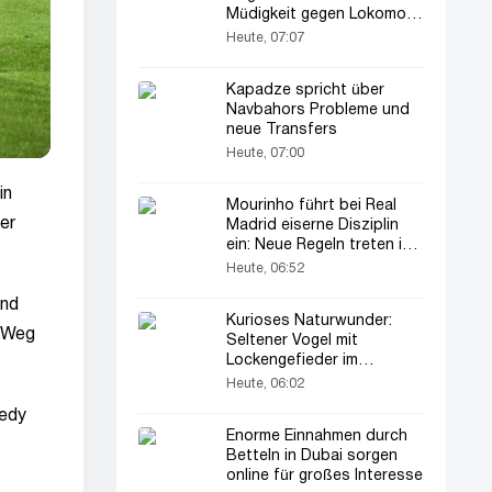
Müdigkeit gegen Lokomotiv
verloren
Heute, 07:07
Kapadze spricht über
Navbahors Probleme und
neue Transfers
Heute, 07:00
in
Mourinho führt bei Real
er
Madrid eiserne Disziplin
ein: Neue Regeln treten in
Kraft
Heute, 06:52
und
Kurioses Naturwunder:
n Weg
Seltener Vogel mit
Lockengefieder im
Amazonasgebiet erstaunt
Heute, 06:02
Wissenschaftler
nedy
Enorme Einnahmen durch
Betteln in Dubai sorgen
online für großes Interesse