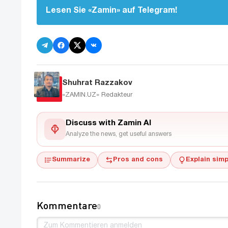
Lesen Sie «Zamin» auf Telegram!
Shuhrat Razzakov
«ZAMIN.UZ»
Redakteur
Discuss with Zamin AI
Analyze the news, get useful answers
Summarize
Pros and cons
Explain simp
Kommentare
0