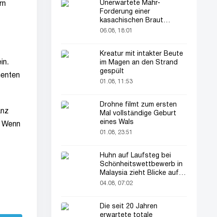
Unerwartete Mahr-
rn
Forderung einer
kasachischen Braut
verblüfft alle
06.08, 18:01
Kreatur mit intakter Beute
in.
im Magen an den Strand
gespült
menten
01.08, 11:53
Drohne filmt zum ersten
anz
Mal vollständige Geburt
eines Wals
: Wenn
01.08, 23:51
Huhn auf Laufsteg bei
Schönheitswettbewerb in
Malaysia zieht Blicke auf
sich
04.08, 07:02
Die seit 20 Jahren
erwartete totale