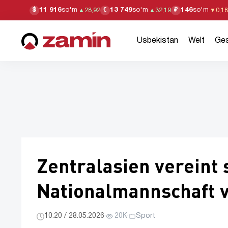
11 916
so'm
13 749
so'm
146
so'm
$
€
₽
▲
28,92
▲
32,19
▼
0,18
Usbekistan
Welt
Ges
Zentralasien vereint s
Nationalmannschaft 
10:20 / 28.05.2026
·
20K
·
Sport