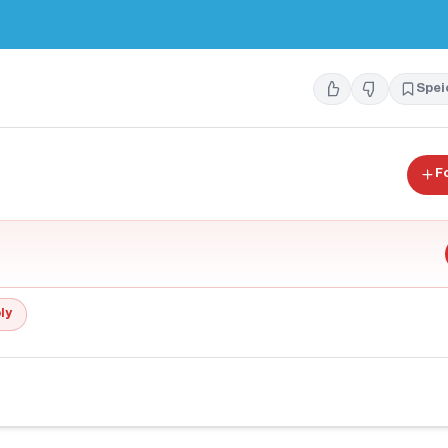
Spei
F
ly