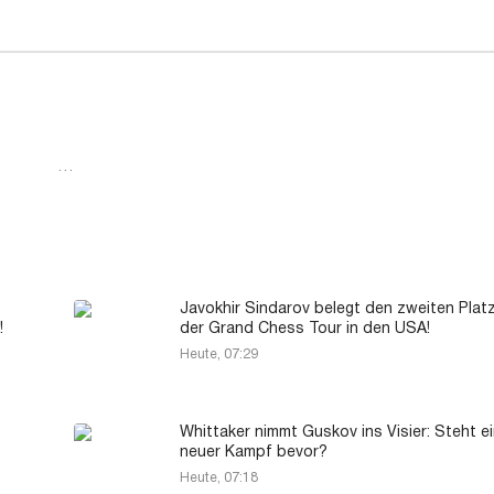
…
Javokhir Sindarov belegt den zweiten Platz
!
der Grand Chess Tour in den USA!
Heute, 07:29
Whittaker nimmt Guskov ins Visier: Steht e
neuer Kampf bevor?
Heute, 07:18