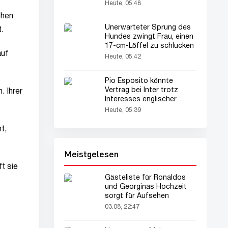
Heute, 05:48
chen
Unerwarteter Sprung des
.
Hundes zwingt Frau, einen
17-cm-Löffel zu schlucken
auf
Heute, 05:42
Pio Esposito könnte
Vertrag bei Inter trotz
 Ihrer
Interesses englischer
Klubs verlängern
Heute, 05:39
t,
Meistgelesen
t sie
Gästeliste für Ronaldos
und Georginas Hochzeit
sorgt für Aufsehen
03.08, 22:47