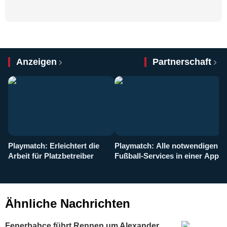
Anzeigen
Partnerschaft
Playmatch: Erleichtert die
Playmatch: Alle notwendigen
W
Arbeit für Platzbetreiber
Fußball-Services in einer App
I
b
g
Ähnliche Nachrichten
Fenerbahçe führt Rennen um Alexander