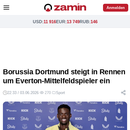
Anmelden
USD
:
11 916
EUR
:
13 749
RUB
:
146
Borussia Dortmund steigt in Rennen
um Everton-Mittelfeldspieler ein
22:33 / 03.06.2026
·
270
·
Sport