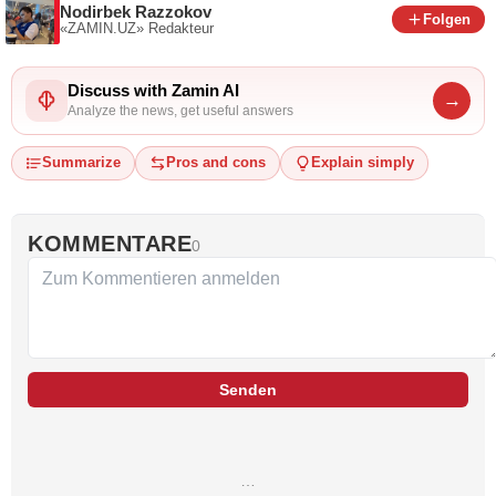
Nodirbek Razzokov
Folgen
«ZAMIN.UZ»
Redakteur
Discuss with Zamin AI
→
Analyze the news, get useful answers
Summarize
Pros and cons
Explain simply
KOMMENTARE
0
Senden
…