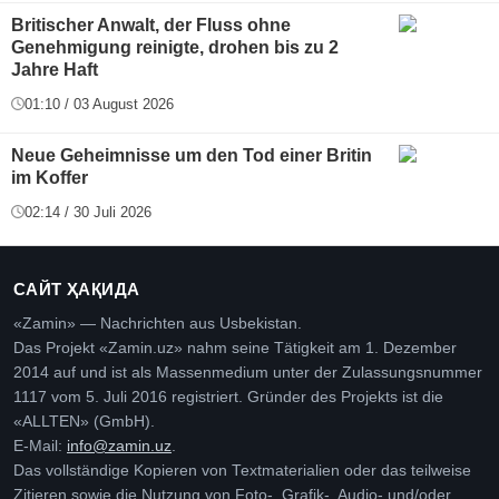
Britischer Anwalt, der Fluss ohne
Genehmigung reinigte, drohen bis zu 2
Jahre Haft
01:10 / 03 August 2026
Neue Geheimnisse um den Tod einer Britin
im Koffer
02:14 / 30 Juli 2026
САЙТ ҲАҚИДА
«Zamin» — Nachrichten aus Usbekistan.
Das Projekt «Zamin.uz» nahm seine Tätigkeit am 1. Dezember
2014 auf und ist als Massenmedium unter der Zulassungsnummer
1117 vom 5. Juli 2016 registriert. Gründer des Projekts ist die
«ALLTEN» (GmbH).
E-Mail:
info@zamin.uz
.
Das vollständige Kopieren von Textmaterialien oder das teilweise
Zitieren sowie die Nutzung von Foto-, Grafik-, Audio- und/oder