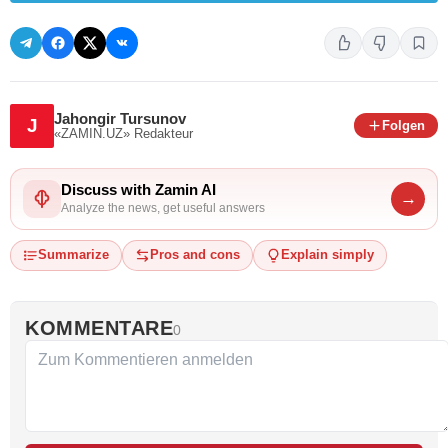
Jahongir Tursunov
J
Folgen
«ZAMIN.UZ»
Redakteur
Discuss with Zamin AI
→
Analyze the news, get useful answers
Summarize
Pros and cons
Explain simply
KOMMENTARE
0