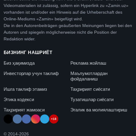
Videomaterialien ist zulässig, sofern ein Hyperlink zu «Zamin.uz»
vorhanden ist und/oder ein Hinweis auf die Urheberschaft des
Online-Mediums «Zamin» beigefügt wird.
Die in den Autorenbeiträgen geäußerten Meinungen liegen bei den
Autoren und spiegeln möglicherweise nicht die Position der
Redaktion wider.
БИЗНИНГ НАШРИЁТ
Биз ҳақимизда
Реклама жойлаш
Инвесторлар учун таклиф
Маълумотлардан
фойдаланиш
Ишга таклиф этамиз
Таҳририят сиёсати
Этика кодекси
Тузатишлар сиёсати
Таҳририят жамоаси
Эгалик ва молиялаштириш
+18
© 2014-
2026