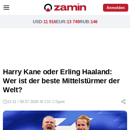
Anmelden
USD
:
11 916
EUR
:
13 749
RUB
:
146
Harry Kane oder Erling Haaland:
Wer ist der beste Mittelstürmer der
Welt?
13:11 / 09.07.2026
·
210
·
Sport