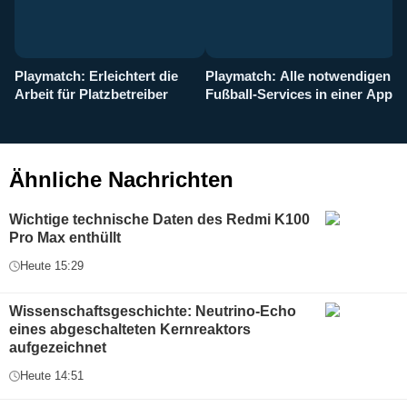
Playmatch: Erleichtert die
Playmatch: Alle notwendigen
W
Arbeit für Platzbetreiber
Fußball-Services in einer App
I
b
g
Ähnliche Nachrichten
Wichtige technische Daten des Redmi K100
Pro Max enthüllt
Heute 15:29
Wissenschaftsgeschichte: Neutrino-Echo
eines abgeschalteten Kernreaktors
aufgezeichnet
Heute 14:51