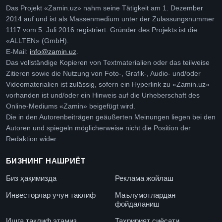
Das Projekt «Zamin.uz» nahm seine Tätigkeit am 1. Dezember
2014 auf und ist als Massenmedium unter der Zulassungsnummer
1117 vom 5. Juli 2016 registriert. Gründer des Projekts ist die
«ALLTEN» (GmbH).
E-Mail:
info@zamin.uz
.
Das vollständige Kopieren von Textmaterialien oder das teilweise
Zitieren sowie die Nutzung von Foto-, Grafik-, Audio- und/oder
Videomaterialien ist zulässig, sofern ein Hyperlink zu «Zamin.uz»
vorhanden ist und/oder ein Hinweis auf die Urheberschaft des
Online-Mediums «Zamin» beigefügt wird.
Die in den Autorenbeiträgen geäußerten Meinungen liegen bei den
Autoren und spiegeln möglicherweise nicht die Position der
Redaktion wider.
БИЗНИНГ НАШРИЁТ
Биз ҳақимизда
Реклама жойлаш
Инвесторлар учун таклиф
Маълумотлардан
фойдаланиш
Ишга таклиф этамиз
Таҳририят сиёсати