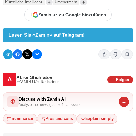
+
+
Künstliche Intelligenz
Urheberrecht
+
Zamin.uz zu Google hinzufügen
Lesen Sie «Zamin» auf Telegram!
Abror Shuhratov
A
Folgen
«ZAMIN.UZ»
Redakteur
Discuss with Zamin AI
→
Analyze the news, get useful answers
Summarize
Pros and cons
Explain simply