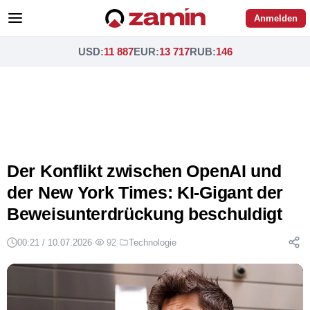
Anmelden
USD
:
11 887
EUR
:
13 717
RUB
:
146
Der Konflikt zwischen OpenAI und
der New York Times: KI-Gigant der
Beweisunterdrückung beschuldigt
00:21 / 10.07.2026
·
92
·
Technologie