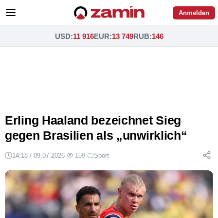
Anmelden
USD
:
11 916
EUR
:
13 749
RUB
:
146
Erling Haaland bezeichnet Sieg
gegen Brasilien als „unwirklich“
14:18 / 09.07.2026
·
159
·
Sport