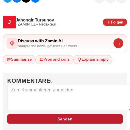
Jahongir Tursunov
J
Folgen
«ZAMIN.UZ»
Redakteur
Discuss with Zamin AI
→
Analyze the news, get useful answers
Summarize
Pros and cons
Explain simply
KOMMENTARE
0
Senden