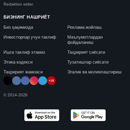
Redaktion wider.
БИЗНИНГ НАШРИЁТ
Биз ҳақимизда
Реклама жойлаш
Инвесторлар учун таклиф
Маълумотлардан
фойдаланиш
Ишга таклиф этамиз
Таҳририят сиёсати
Этика кодекси
Тузатишлар сиёсати
Таҳририят жамоаси
Эгалик ва молиялаштириш
+18
© 2014-
2026