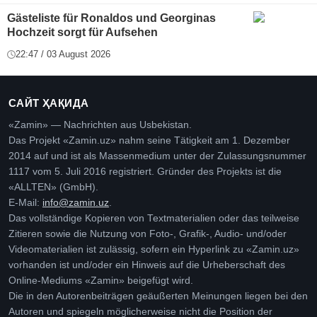
Gästeliste für Ronaldos und Georginas
Hochzeit sorgt für Aufsehen
22:47 / 03 August 2026
САЙТ ҲАҚИДА
«Zamin» — Nachrichten aus Usbekistan.
Das Projekt «Zamin.uz» nahm seine Tätigkeit am 1. Dezember
2014 auf und ist als Massenmedium unter der Zulassungsnummer
1117 vom 5. Juli 2016 registriert. Gründer des Projekts ist die
«ALLTEN» (GmbH).
E-Mail:
info@zamin.uz
.
Das vollständige Kopieren von Textmaterialien oder das teilweise
Zitieren sowie die Nutzung von Foto-, Grafik-, Audio- und/oder
Videomaterialien ist zulässig, sofern ein Hyperlink zu «Zamin.uz»
vorhanden ist und/oder ein Hinweis auf die Urheberschaft des
Online-Mediums «Zamin» beigefügt wird.
Die in den Autorenbeiträgen geäußerten Meinungen liegen bei den
Autoren und spiegeln möglicherweise nicht die Position der