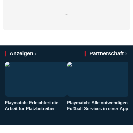
…
Anzeigen
Partnerschaft
Playmatch: Erleichtert die
Playmatch: Alle notwendigen
W
Arbeit für Platzbetreiber
Fußball-Services in einer App
I
b
g