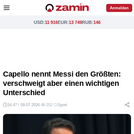
Anmelden
USD
:
11 916
EUR
:
13 749
RUB
:
146
Capello nennt Messi den Größten:
verschweigt aber einen wichtigen
Unterschied
16:47 / 09.07.2026
·
252
·
Sport