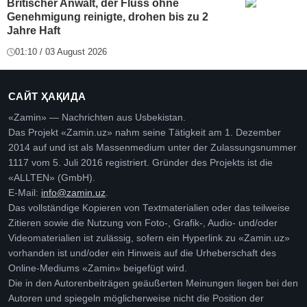
Britischer Anwalt, der Fluss ohne
Genehmigung reinigte, drohen bis zu 2
Jahre Haft
01:10 / 03 August 2026
САЙТ ҲАҚИДА
«Zamin» — Nachrichten aus Usbekistan.
Das Projekt «Zamin.uz» nahm seine Tätigkeit am 1. Dezember
2014 auf und ist als Massenmedium unter der Zulassungsnummer
1117 vom 5. Juli 2016 registriert. Gründer des Projekts ist die
«ALLTEN» (GmbH).
E-Mail:
info@zamin.uz
.
Das vollständige Kopieren von Textmaterialien oder das teilweise
Zitieren sowie die Nutzung von Foto-, Grafik-, Audio- und/oder
Videomaterialien ist zulässig, sofern ein Hyperlink zu «Zamin.uz»
vorhanden ist und/oder ein Hinweis auf die Urheberschaft des
Online-Mediums «Zamin» beigefügt wird.
Die in den Autorenbeiträgen geäußerten Meinungen liegen bei den
Autoren und spiegeln möglicherweise nicht die Position der