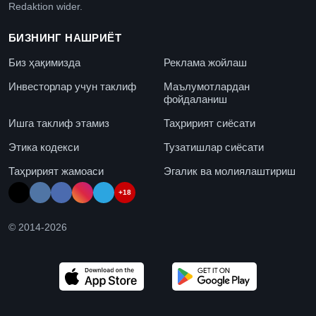
Redaktion wider.
БИЗНИНГ НАШРИЁТ
Биз ҳақимизда
Реклама жойлаш
Инвесторлар учун таклиф
Маълумотлардан
фойдаланиш
Ишга таклиф этамиз
Таҳририят сиёсати
Этика кодекси
Тузатишлар сиёсати
Таҳририят жамоаси
Эгалик ва молиялаштириш
+18
© 2014-
2026