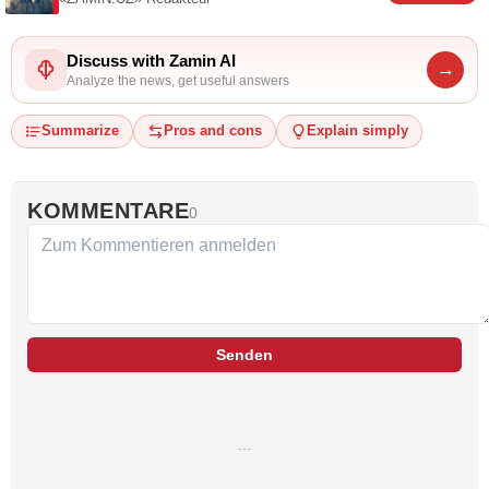
Discuss with Zamin AI
→
Analyze the news, get useful answers
Summarize
Pros and cons
Explain simply
KOMMENTARE
0
Senden
…