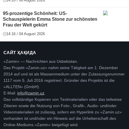
14:20 / 06 August 2026
95-prozentige Schönheit: US-
Schauspielerin Emma Stone zur schönsten
Frau der Welt gekürt
14:16 / 04 August 2026
САЙТ ҲАҚИДА
«Zamin» — Nachrichten aus Usbekistan.
Das Projekt «Zamin.uz» nahm seine Tätigkeit am 1. Dezember
2014 auf und ist als Massenmedium unter der Zulassungsnummer
1117 vom 5. Juli 2016 registriert. Gründer des Projekts ist die
«ALLTEN» (GmbH).
E-Mail:
info@zamin.uz
.
Das vollständige Kopieren von Textmaterialien oder das teilweise
Zitieren sowie die Nutzung von Foto-, Grafik-, Audio- und/oder
Videomaterialien ist zulässig, sofern ein Hyperlink zu «Zamin.uz»
vorhanden ist und/oder ein Hinweis auf die Urheberschaft des
Online-Mediums «Zamin» beigefügt wird.