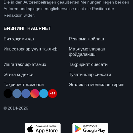
Die in den Autorenbeiträgen geäußerten Meinungen liegen bei den
Autoren und spiegeln möglicherweise nicht die Position der
Redaktion wider.
БИЗНИНГ НАШРИЁТ
Биз ҳақимизда
Реклама жойлаш
Инвесторлар учун таклиф
Маълумотлардан
фойдаланиш
Ишга таклиф этамиз
Таҳририят сиёсати
Этика кодекси
Тузатишлар сиёсати
Таҳририят жамоаси
Эгалик ва молиялаштириш
+18
© 2014-
2026