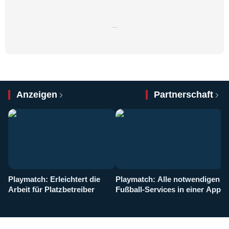
…
Anzeigen
Partnerschaft
Playmatch: Erleichtert die
Playmatch: Alle notwendigen
W
Arbeit für Platzbetreiber
Fußball-Services in einer App
I
b
g