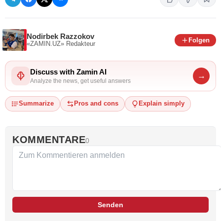
Nodirbek Razzokov
Folgen
«ZAMIN.UZ»
Redakteur
Discuss with Zamin AI
→
Analyze the news, get useful answers
Summarize
Pros and cons
Explain simply
KOMMENTARE
0
Senden