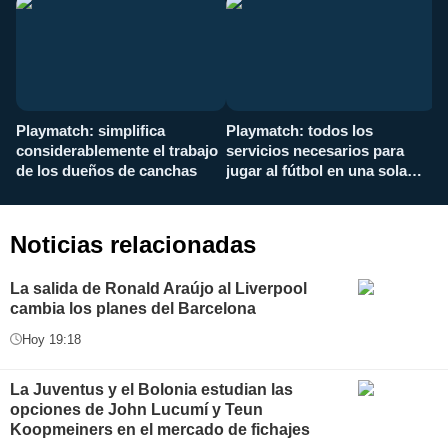
Playmatch: simplifica
Playmatch: todos los
¿
considerablemente el trabajo
servicios necesarios para
d
de los dueños de canchas
jugar al fútbol en una sola
c
aplicación
i
Noticias relacionadas
La salida de Ronald Araújo al Liverpool
cambia los planes del Barcelona
Hoy 19:18
La Juventus y el Bolonia estudian las
opciones de John Lucumí y Teun
Koopmeiners en el mercado de fichajes