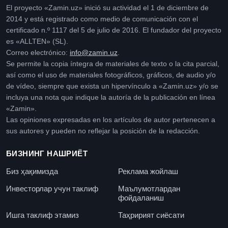
El proyecto «Zamin.uz» inició su actividad el 1 de diciembre de
2014 y está registrado como medio de comunicación con el
certificado n.º 1117 del 5 de julio de 2016. El fundador del proyecto
es «ALLTEN» (SL).
Correo electrónico:
info@zamin.uz
.
Se permite la copia íntegra de materiales de texto o la cita parcial,
así como el uso de materiales fotográficos, gráficos, de audio y/o
de vídeo, siempre que exista un hipervínculo a «Zamin.uz» y/o se
incluya una nota que indique la autoría de la publicación en línea
«Zamin».
Las opiniones expresadas en los artículos de autor pertenecen a
sus autores y pueden no reflejar la posición de la redacción.
БИЗНИНГ НАШРИЁТ
Биз ҳақимизда
Реклама жойлаш
Инвесторлар учун таклиф
Маълумотлардан
фойдаланиш
Ишга таклиф этамиз
Таҳририят сиёсати