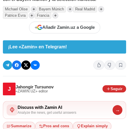
+
+
+
Michael Olise
Bayern Múnich
Real Madrid
+
+
Patrice Evra
Francia
+
Añadir Zamin.uz a Google
¡Lee «Zamin» en Telegram!
Jahongir Tursunov
J
Seguir
«ZAMIN.UZ»
editor
Discuss with Zamin AI
→
Analyze the news, get useful answers
Summarize
Pros and cons
Explain simply