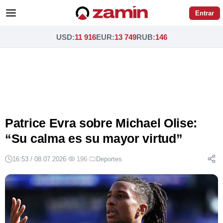
Entrar
USD
:
11 916
EUR
:
13 749
RUB
:
146
Patrice Evra sobre Michael Olise:
“Su calma es su mayor virtud”
16:53 / 08.07.2026
·
196
·
Deportes