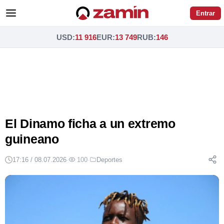
Entrar
USD
:
11 916
EUR
:
13 749
RUB
:
146
El Dinamo ficha a un extremo
guineano
17:16 / 08.07.2026
·
100
·
Deportes