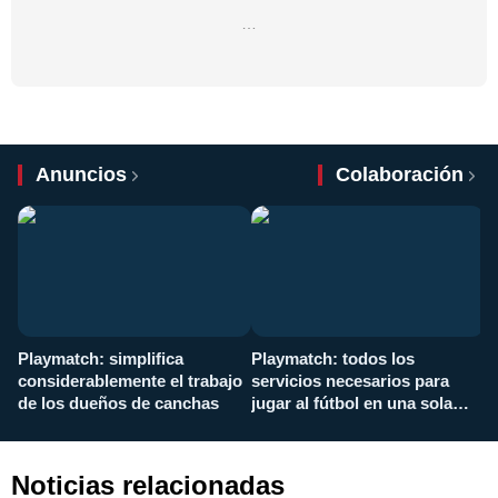
…
Anuncios
Colaboración
Playmatch: simplifica
Playmatch: todos los
¿
considerablemente el trabajo
servicios necesarios para
d
de los dueños de canchas
jugar al fútbol en una sola
c
aplicación
i
Noticias relacionadas