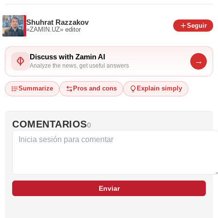
Shuhrat Razzakov
Seguir
«ZAMIN.UZ»
editor
Discuss with Zamin AI
→
Analyze the news, get useful answers
Summarize
Pros and cons
Explain simply
COMENTARIOS
0
Enviar