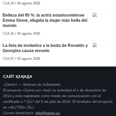
14:20 / 06 agosto 2026
Belleza del 95 %: la actriz estadounidense
Emma Stone, elegida la mujer más bella del
mundo
14:16 / 04 agosto 2026
La lista de invitados a la boda de Ronaldo y
Georgina causa revuelo
22:47 / 03 agosto 2026
САЙТ ҲАҚИДА
«Zamin» — Noticias de Uzbekistán.
El proyecto «Zamin.uz» inició su actividad el 1 de diciembre de
2014 y está registrado como medio de comunicación con el
certificado n.º 1117 del 5 de julio de 2016. El fundador del proyecto
es «ALLTEN» (SL).
Correo electrónico:
info@zamin.uz
.