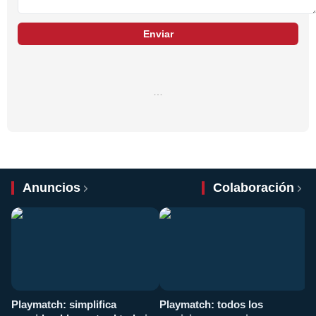
Enviar
…
Anuncios
Colaboración
Playmatch: simplifica
Playmatch: todos los
¿