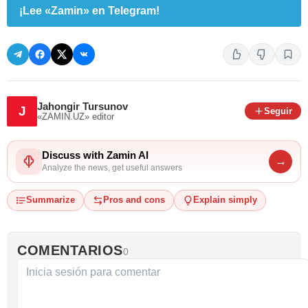
¡Lee «Zamin» en Telegram!
Jahongir Tursunov
J
Seguir
«ZAMIN.UZ»
editor
Discuss with Zamin AI
→
Analyze the news, get useful answers
Summarize
Pros and cons
Explain simply
COMENTARIOS
0