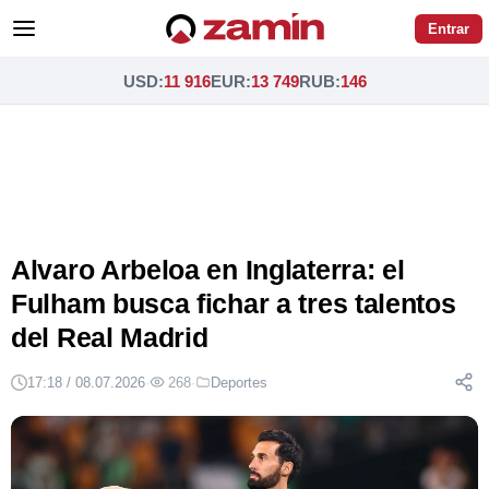
Entrar
USD
:
11 916
EUR
:
13 749
RUB
:
146
Alvaro Arbeloa en Inglaterra: el
Fulham busca fichar a tres talentos
del Real Madrid
17:18 / 08.07.2026
·
268
·
Deportes