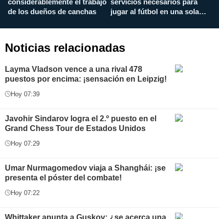
considerablemente el trabajo
servicios necesarios para
d
de los dueños de canchas
jugar al fútbol en una sola
c
aplicación
i
Noticias relacionadas
Layma Vladson vence a una rival 478
puestos por encima: ¡sensación en Leipzig!
Hoy 07:39
Javohir Sindarov logra el 2.º puesto en el
Grand Chess Tour de Estados Unidos
Hoy 07:29
Umar Nurmagomedov viaja a Shanghái: ¡se
presenta el póster del combate!
Hoy 07:22
Whittaker apunta a Guskov: ¿se acerca una