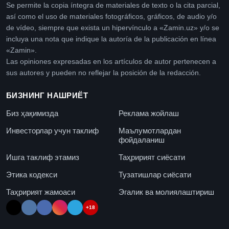
Se permite la copia íntegra de materiales de texto o la cita parcial,
así como el uso de materiales fotográficos, gráficos, de audio y/o
de vídeo, siempre que exista un hipervínculo a «Zamin.uz» y/o se
incluya una nota que indique la autoría de la publicación en línea
«Zamin».
Las opiniones expresadas en los artículos de autor pertenecen a
sus autores y pueden no reflejar la posición de la redacción.
БИЗНИНГ НАШРИЁТ
Биз ҳақимизда
Реклама жойлаш
Инвесторлар учун таклиф
Маълумотлардан
фойдаланиш
Ишга таклиф этамиз
Таҳририят сиёсати
Этика кодекси
Тузатишлар сиёсати
Таҳририят жамоаси
Эгалик ва молиялаштириш
+18