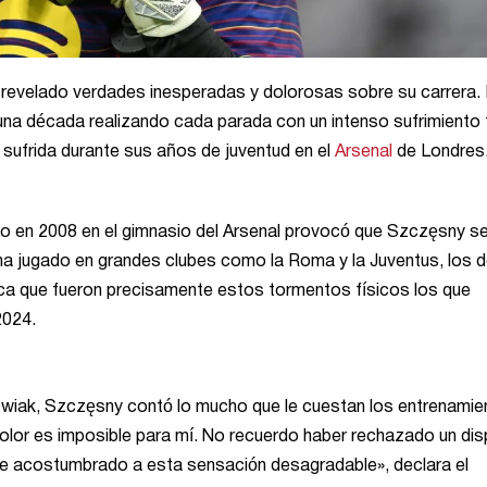
 revelado verdades inesperadas y dolorosas sobre su carrera. 
a década realizando cada parada con un intenso sufrimiento f
 sufrida durante sus años de juventud en el
Arsenal
de Londres.
o en 2008 en el gimnasio del Arsenal provocó que Szczęsny s
a jugado en grandes clubes como la Roma y la Juventus, los d
ca que fueron precisamente estos tormentos físicos los que
2024.
iak, Szczęsny contó lo mucho que le cuestan los entrenamie
 dolor es imposible para mí. No recuerdo haber rechazado un di
 he acostumbrado a esta sensación desagradable», declara el