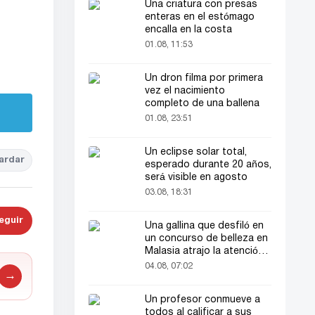
Una criatura con presas
enteras en el estómago
encalla en la costa
01.08, 11:53
Un dron filma por primera
vez el nacimiento
completo de una ballena
01.08, 23:51
Un eclipse solar total,
ardar
esperado durante 20 años,
será visible en agosto
03.08, 18:31
eguir
Una gallina que desfiló en
un concurso de belleza en
Malasia atrajo la atención
del público
04.08, 07:02
→
Un profesor conmueve a
todos al calificar a sus