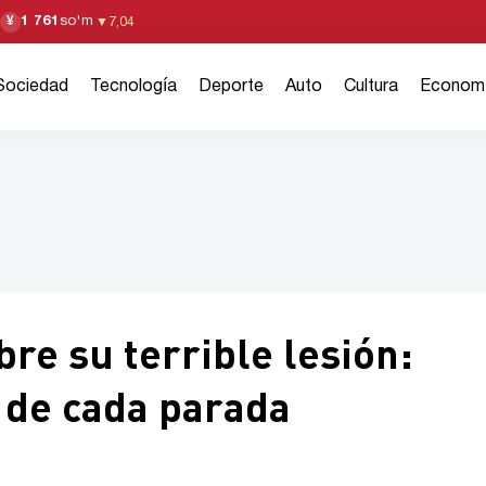
1 761
so'm
¥
▼
7,04
Sociedad
Tecnología
Deporte
Auto
Cultura
Econom
re su terrible lesión:
 de cada parada