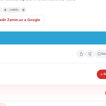
+
+
l
Lesión
adir Zamin.uz a Google
Gu
S