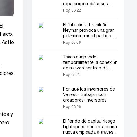
ropa sorprendió a sus
fans (video)
Hoy, 06:22
El futbolista brasileño
El
Neymar provoca una gran
ísico.
polémica tras el partido
con sus insultos
 Así lo
Hoy, 05:56
Texas suspende
temporalmente la conexión
e
de nuevos centros de
olores
datos a la red
Hoy, 05:25
Por qué los inversores de
Venesur trabajan con
creadores-inversores
Hoy, 03:26
ntos y
El fondo de capital riesgo
sparo
Lightspeed contrata a una
nueva empleada a través