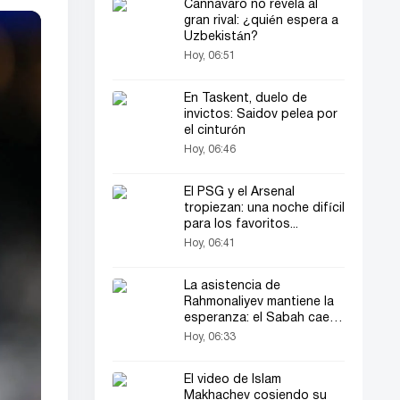
Cannavaro no revela al
gran rival: ¿quién espera a
Uzbekistán?
Hoy, 06:51
En Taskent, duelo de
invictos: Saidov pelea por
el cinturón
Hoy, 06:46
El PSG y el Arsenal
tropiezan: una noche difícil
para los favoritos...
Hoy, 06:41
La asistencia de
Rahmonaliyev mantiene la
esperanza: el Sabah cae
en Dinamarca
Hoy, 06:33
El video de Islam
Makhachev cosiendo su