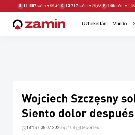
11 887
so'm
13 717
so'm
146
so'm
$
€
₽
▼
55,49
▼
25,83
▼
1,05
Uzbekistán
Mundo
Wojciech Szczęsny sob
Siento dolor después
18:13 / 08.07.2026
·
108
·
Deportes