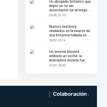
Un abogado británico que
limpió un río sin
autorización se arriesga a
hasta 2 años de cárcel
03.08, 01:10
Nuevos misterios
revelados en la muerte de
una británica hallada en
una maleta
30.07, 02:14
Un enorme bisonte
embiste un coche: la
aterradora escena fue
grabada en video
27.07, 23:40
Colaboración