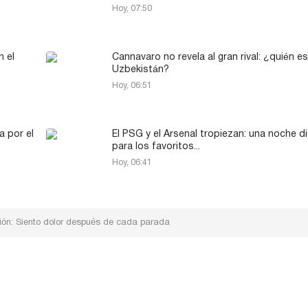
Hoy, 07:50
n el
Cannavaro no revela al gran rival: ¿quién e
Uzbekistán?
Hoy, 06:51
a por el
El PSG y el Arsenal tropiezan: una noche dif
para los favoritos...
Hoy, 06:41
sión: Siento dolor después de cada parada