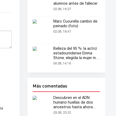
alumnos antes de fallecer
02.08, 16:27
Marc Cucurella cambió de
peinado (foto)
02.08, 18:47
Belleza del 95 %: la actriz
estadounidense Emma
Stone, elegida la mujer más
bella del mundo
04.08, 14:16
Más comentadas
Descubren en el ADN
humano huellas de dos
ancestros hasta ahora
te
desconocidos
03.08, 23:22