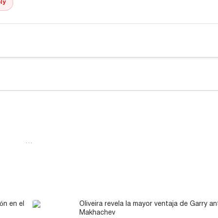
ly
…
ón en el
Oliveira revela la mayor ventaja de Garry an
Makhachev