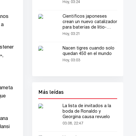
de Instagram
Hoy, 03:24
Científicos japoneses
anos
crean un nuevo catalizador
 a
para baterías de litio-
oxígeno
Hoy, 03:21
ostener
Nacen tigres cuando solo
quedan 450 en el mundo
»,
Hoy, 03:03
dameta
Más leídas
que
La lista de invitados a la
boda de Ronaldo y
Georgina causa revuelo
lana
03.08, 22:47
Hansi