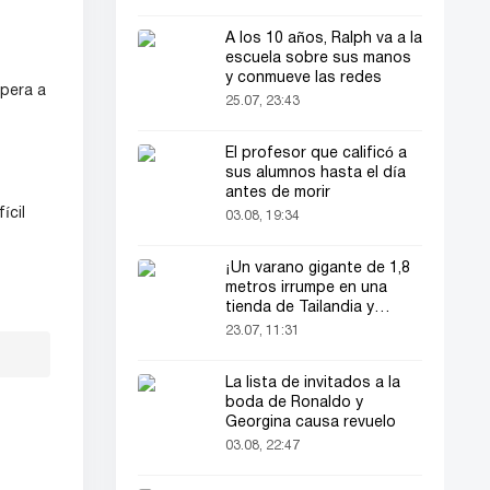
A los 10 años, Ralph va a la
escuela sobre sus manos
y conmueve las redes
spera a
25.07, 23:43
El profesor que calificó a
sus alumnos hasta el día
antes de morir
ícil
03.08, 19:34
¡Un varano gigante de 1,8
metros irrumpe en una
tienda de Tailandia y
asusta a los clientes!
23.07, 11:31
La lista de invitados a la
boda de Ronaldo y
Georgina causa revuelo
03.08, 22:47