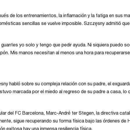
ués de los entrenamientos, la inflamación y la fatiga en sus m
domésticas sencillas se vuelve imposible. Szczęsny admitió que
s guantes yo solo y tengo que pedir ayuda. Ni siquiera puedo s
 tapón. Mis manos necesitan al menos una hora para recuperarse
sny habló sobre su compleja relación con su padre, el exguar
estuvo marcada por el miedo al regreso de su padre a casa, lo 
tular del FC Barcelona, Marc-André ter Stegen, la directiva cata
lmente, sigue recuperando su forma física bajo las órdenes de 
ón exitosa hay una inmensa resiliencia física.