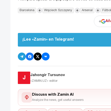
+
+
+
Barcelona
Wojciech Szczęsny
Arsenal
Fútbo
+
Añ
¡Lee «Zamin» en Telegram!
Jahongir Tursunov
J
«ZAMIN.UZ»
editor
Discuss with Zamin AI
Analyze the news, get useful answers