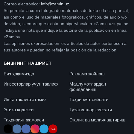
Correo electrónico:
info@zamin.uz
.
Se permite la copia íntegra de materiales de texto o la cita parcial,
así como el uso de materiales fotográficos, gráficos, de audio y/o
de vídeo, siempre que exista un hipervínculo a «Zamin.uz» y/o se
incluya una nota que indique la autoría de la publicación en línea
«Zamin».
Las opiniones expresadas en los artículos de autor pertenecen a
sus autores y pueden no reflejar la posición de la redacción.
БИЗНИНГ НАШРИЁТ
Биз ҳақимизда
Реклама жойлаш
Инвесторлар учун таклиф
Маълумотлардан
фойдаланиш
Ишга таклиф этамиз
Таҳририят сиёсати
Этика кодекси
Тузатишлар сиёсати
Таҳририят жамоаси
Эгалик ва молиялаштириш
+18