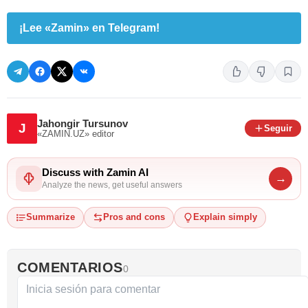
¡Lee «Zamin» en Telegram!
Jahongir Tursunov
J
Seguir
«ZAMIN.UZ»
editor
Discuss with Zamin AI
→
Analyze the news, get useful answers
Summarize
Pros and cons
Explain simply
COMENTARIOS
0