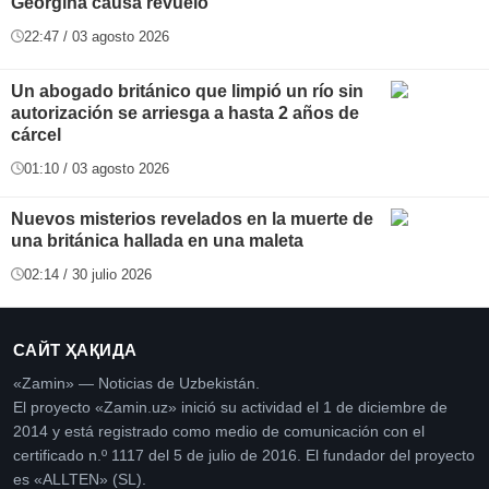
Georgina causa revuelo
22:47 / 03 agosto 2026
Un abogado británico que limpió un río sin
autorización se arriesga a hasta 2 años de
cárcel
01:10 / 03 agosto 2026
Nuevos misterios revelados en la muerte de
una británica hallada en una maleta
02:14 / 30 julio 2026
САЙТ ҲАҚИДА
«Zamin» — Noticias de Uzbekistán.
El proyecto «Zamin.uz» inició su actividad el 1 de diciembre de
2014 y está registrado como medio de comunicación con el
certificado n.º 1117 del 5 de julio de 2016. El fundador del proyecto
es «ALLTEN» (SL).