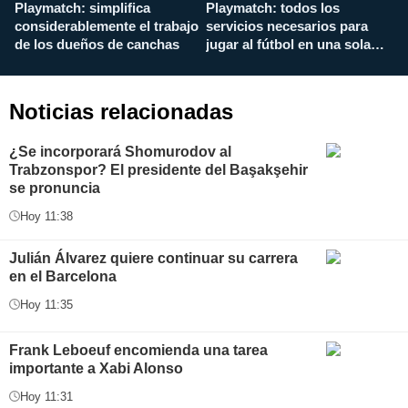
Playmatch: simplifica
Playmatch: todos los
¿
considerablemente el trabajo
servicios necesarios para
d
de los dueños de canchas
jugar al fútbol en una sola
c
aplicación
i
Noticias relacionadas
¿Se incorporará Shomurodov al
Trabzonspor? El presidente del Başakşehir
se pronuncia
Hoy 11:38
Julián Álvarez quiere continuar su carrera
en el Barcelona
Hoy 11:35
Frank Leboeuf encomienda una tarea
importante a Xabi Alonso
Hoy 11:31