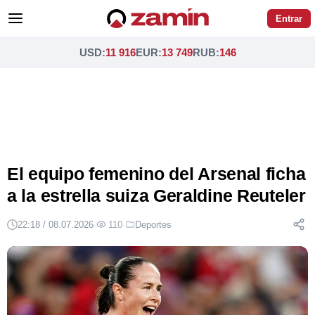
Entrar
USD
:
11 916
EUR
:
13 749
RUB
:
146
El equipo femenino del Arsenal ficha
a la estrella suiza Geraldine Reuteler
22:18 / 08.07.2026
·
110
·
Deportes