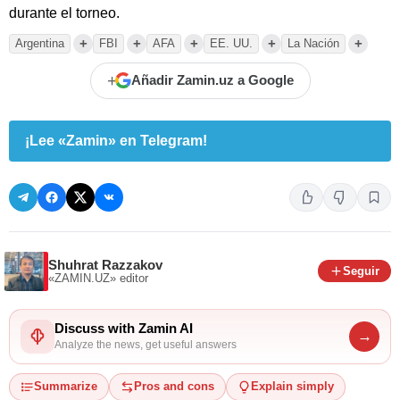
durante el torneo.
+
+
+
+
+
Argentina
FBI
AFA
EE. UU.
La Nación
+
Añadir Zamin.uz a Google
¡Lee «Zamin» en Telegram!
Shuhrat Razzakov
Seguir
«ZAMIN.UZ»
editor
Discuss with Zamin AI
→
Analyze the news, get useful answers
Summarize
Pros and cons
Explain simply