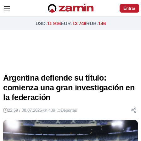
Entrar
USD
:
11 916
EUR
:
13 749
RUB
:
146
Argentina defiende su título:
comienza una gran investigación en
la federación
22:59 / 08.07.2026
·
439
·
Deportes