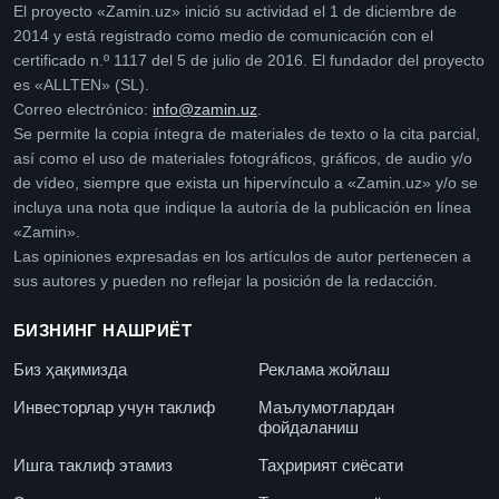
El proyecto «Zamin.uz» inició su actividad el 1 de diciembre de
2014 y está registrado como medio de comunicación con el
certificado n.º 1117 del 5 de julio de 2016. El fundador del proyecto
es «ALLTEN» (SL).
Correo electrónico:
info@zamin.uz
.
Se permite la copia íntegra de materiales de texto o la cita parcial,
así como el uso de materiales fotográficos, gráficos, de audio y/o
de vídeo, siempre que exista un hipervínculo a «Zamin.uz» y/o se
incluya una nota que indique la autoría de la publicación en línea
«Zamin».
Las opiniones expresadas en los artículos de autor pertenecen a
sus autores y pueden no reflejar la posición de la redacción.
БИЗНИНГ НАШРИЁТ
Биз ҳақимизда
Реклама жойлаш
Инвесторлар учун таклиф
Маълумотлардан
фойдаланиш
Ишга таклиф этамиз
Таҳририят сиёсати