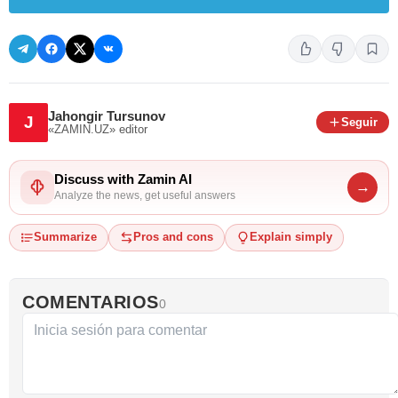
Jahongir Tursunov
J
Seguir
«ZAMIN.UZ»
editor
Discuss with Zamin AI
→
Analyze the news, get useful answers
Summarize
Pros and cons
Explain simply
COMENTARIOS
0