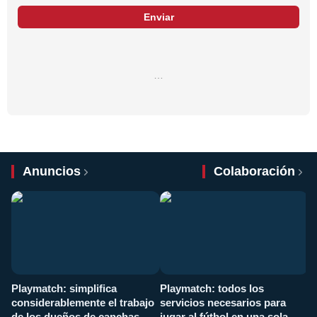
Enviar
…
Anuncios
Colaboración
Playmatch: simplifica
Playmatch: todos los
¿
considerablemente el trabajo
servicios necesarios para
d
de los dueños de canchas
jugar al fútbol en una sola
c