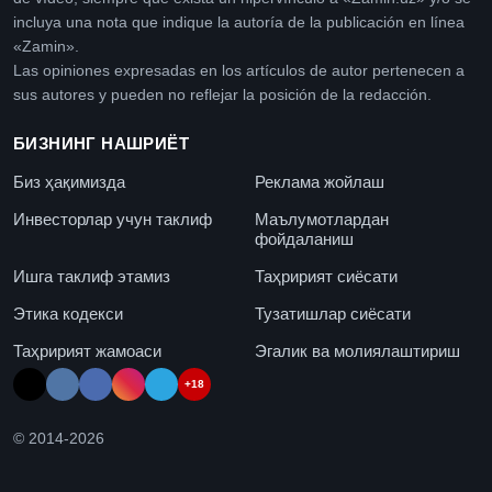
incluya una nota que indique la autoría de la publicación en línea
«Zamin».
Las opiniones expresadas en los artículos de autor pertenecen a
sus autores y pueden no reflejar la posición de la redacción.
БИЗНИНГ НАШРИЁТ
Биз ҳақимизда
Реклама жойлаш
Инвесторлар учун таклиф
Маълумотлардан
фойдаланиш
Ишга таклиф этамиз
Таҳририят сиёсати
Этика кодекси
Тузатишлар сиёсати
Таҳририят жамоаси
Эгалик ва молиялаштириш
+18
© 2014-
2026