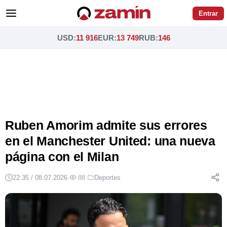
Entrar
USD
:
11 916
EUR
:
13 749
RUB
:
146
Ruben Amorim admite sus errores
en el Manchester United: una nueva
página con el Milan
22:35 / 08.07.2026
·
88
·
Deportes