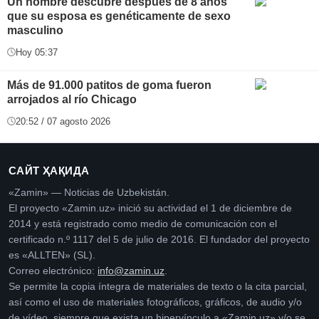
Un hombre descubre después de 8 años
que su esposa es genéticamente de sexo
masculino
Hoy 05:37
Más de 91.000 patitos de goma fueron
arrojados al río Chicago
20:52 / 07 agosto 2026
САЙТ ҲАҚИДА
«Zamin» — Noticias de Uzbekistán.
El proyecto «Zamin.uz» inició su actividad el 1 de diciembre de
2014 y está registrado como medio de comunicación con el
certificado n.º 1117 del 5 de julio de 2016. El fundador del proyecto
es «ALLTEN» (SL).
Correo electrónico:
info@zamin.uz
.
Se permite la copia íntegra de materiales de texto o la cita parcial,
así como el uso de materiales fotográficos, gráficos, de audio y/o
de vídeo, siempre que exista un hipervínculo a «Zamin.uz» y/o se