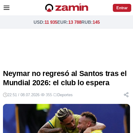
Entrar
USD
:
11 935
EUR
:
13 788
RUB
:
145
Neymar no regresó al Santos tras el
Mundial 2026: el club lo espera
22:51 / 08.07.2026
·
355
·
Deportes