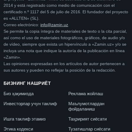
2014 y está registrado como medio de comunicación con el
certificado n.º 1117 del 5 de julio de 2016. El fundador del proyecto
es «ALLTEN» (SL).
Correo electrónico:
info@zamin.uz
.
Se permite la copia íntegra de materiales de texto o la cita parcial,
así como el uso de materiales fotográficos, gráficos, de audio y/o
de vídeo, siempre que exista un hipervínculo a «Zamin.uz» y/o se
incluya una nota que indique la autoría de la publicación en línea
«Zamin».
Las opiniones expresadas en los artículos de autor pertenecen a
sus autores y pueden no reflejar la posición de la redacción.
БИЗНИНГ НАШРИЁТ
Биз ҳақимизда
Реклама жойлаш
Инвесторлар учун таклиф
Маълумотлардан
фойдаланиш
Ишга таклиф этамиз
Таҳририят сиёсати
Этика кодекси
Тузатишлар сиёсати