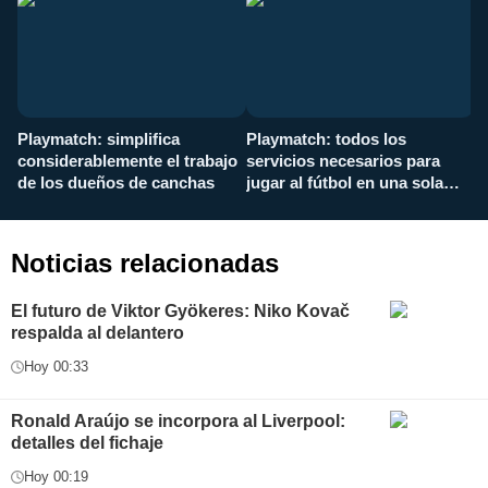
Playmatch: simplifica
Playmatch: todos los
¿
considerablemente el trabajo
servicios necesarios para
d
de los dueños de canchas
jugar al fútbol en una sola
c
aplicación
i
Noticias relacionadas
El futuro de Viktor Gyökeres: Niko Kovač
respalda al delantero
Hoy 00:33
Ronald Araújo se incorpora al Liverpool:
detalles del fichaje
Hoy 00:19