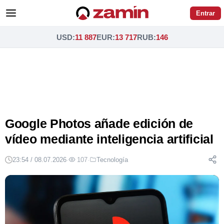
Entrar
USD
:
11 887
EUR
:
13 717
RUB
:
146
Google Photos añade edición de
vídeo mediante inteligencia artificial
23:54 / 08.07.2026
·
107
·
Tecnología