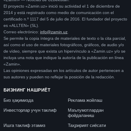
El proyecto «Zamin.uz» inició su actividad el 1 de diciembre de
2014 y está registrado como medio de comunicación con el
certificado n.º 1117 del 5 de julio de 2016. El fundador del proyecto
es «ALLTEN» (SL).
Correo electrónico:
info@zamin.uz
.
Se permite la copia íntegra de materiales de texto o la cita parcial,
así como el uso de materiales fotográficos, gráficos, de audio y/o
de vídeo, siempre que exista un hipervínculo a «Zamin.uz» y/o se
incluya una nota que indique la autoría de la publicación en línea
«Zamin».
Las opiniones expresadas en los artículos de autor pertenecen a
sus autores y pueden no reflejar la posición de la redacción.
БИЗНИНГ НАШРИЁТ
Биз ҳақимизда
Реклама жойлаш
Инвесторлар учун таклиф
Маълумотлардан
фойдаланиш
Ишга таклиф этамиз
Таҳририят сиёсати