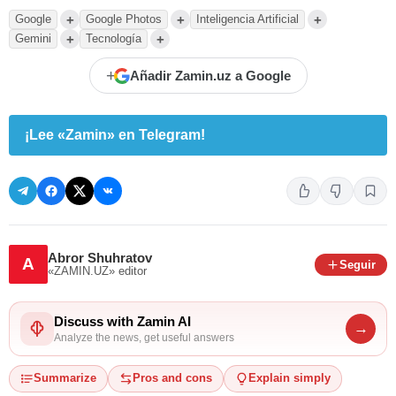
+
+
+
Google
Google Photos
Inteligencia Artificial
+
+
Gemini
Tecnología
+
Añadir Zamin.uz a Google
¡Lee «Zamin» en Telegram!
Abror Shuhratov
A
Seguir
«ZAMIN.UZ»
editor
Discuss with Zamin AI
→
Analyze the news, get useful answers
Summarize
Pros and cons
Explain simply