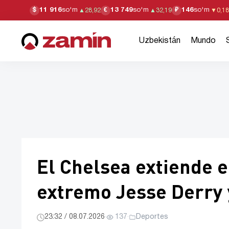
11 916
so'm
13 749
so'm
146
so'm
$
€
₽
▲
28,92
▲
32,19
▼
0,18
Uzbekistán
Mundo
El Chelsea extiende e
extremo Jesse Derry 
23:32 / 08.07.2026
·
137
·
Deportes