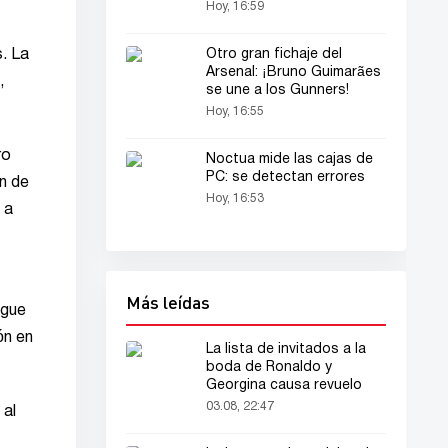
Hoy, 16:59
Otro gran fichaje del
s. La
Arsenal: ¡Bruno Guimarães
,
se une a los Gunners!
Hoy, 16:55
ro
Noctua mide las cajas de
PC: se detectan errores
ón de
Hoy, 16:53
 a
Más leídas
ague
ón en
La lista de invitados a la
boda de Ronaldo y
Georgina causa revuelo
03.08, 22:47
 al