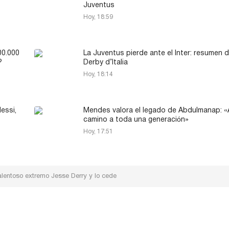
Juventus
Hoy, 18:59
00.000
La Juventus pierde ante el Inter: resumen d
?
Derby d’Italia
Hoy, 18:14
essi,
Mendes valora el legado de Abdulmanap: «A
camino a toda una generación»
Hoy, 17:51
talentoso extremo Jesse Derry y lo cede