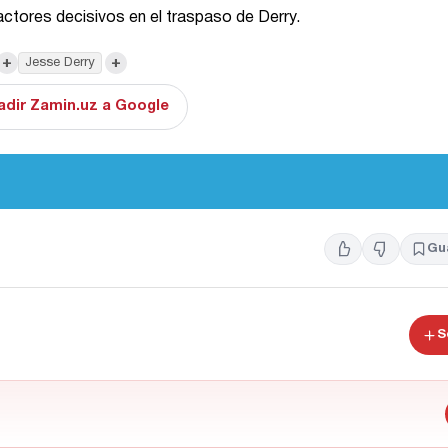
actores decisivos en el traspaso de Derry.
+
+
Jesse Derry
adir Zamin.uz a Google
Gu
S