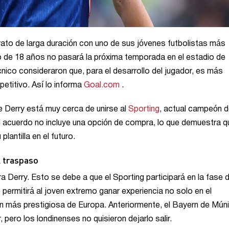
rato de larga duración con uno de sus jóvenes futbolistas más
o de 18 años no pasará la próxima temporada en el estadio de
cnico consideraron que, para el desarrollo del jugador, es más
titivo. Así lo informa
Goal.com
.
e Derry está muy cerca de unirse al
Sporting
, actual campeón 
l acuerdo no incluye una opción de compra, lo que demuestra q
antilla en el futuro.
l traspaso
 Derry. Esto se debe a que el Sporting participará en la fase d
ermitirá al joven extremo ganar experiencia no solo en el
n más prestigiosa de Europa. Anteriormente, el Bayern de Mún
pero los londinenses no quisieron dejarlo salir.