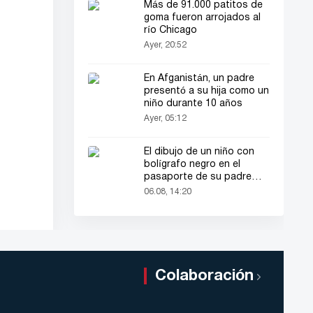
Más de 91.000 patitos de
goma fueron arrojados al
río Chicago
Ayer, 20:52
En Afganistán, un padre
presentó a su hija como un
niño durante 10 años
Ayer, 05:12
El dibujo de un niño con
bolígrafo negro en el
pasaporte de su padre
llamó la atención de todos
06.08, 14:20
Colaboración