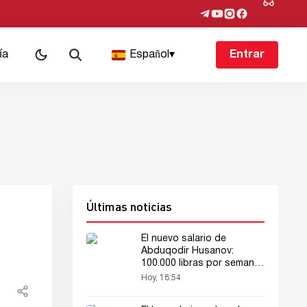
ía
Español
▾
Entrar
Últimas noticias
El nuevo salario de
Abduqodir Husanov:
100.000 libras por semana
— ¿cuánto gana al año?
Hoy, 18:54