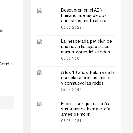
Descubren en el ADN
humano huellas de dos
ancestros hasta ahora
desconocidos
03.08, 23:22
el
La inesperada petición de
una novia kazaja para su
mahr sorprendió a todos
06.08, 18:01
brió el
A los 10 años, Ralph va a la
escuela sobre sus manos
y conmueve las redes
25.07, 23:43
El profesor que calificó a
sus alumnos hasta el día
antes de morir
03.08, 19:34