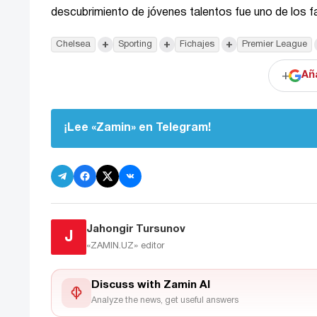
descubrimiento de jóvenes talentos fue uno de los f
+
+
+
Chelsea
Sporting
Fichajes
Premier League
+
Añ
¡Lee «Zamin» en Telegram!
Jahongir Tursunov
J
«ZAMIN.UZ»
editor
Discuss with Zamin AI
Analyze the news, get useful answers