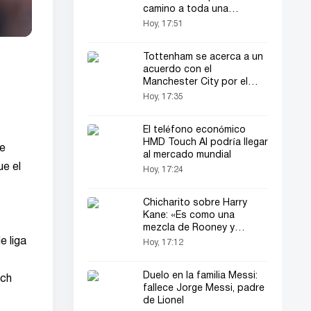
camino a toda una
generación»
Hoy, 17:51
Tottenham se acerca a un
acuerdo con el
Manchester City por el
fichaje de Savinho
Hoy, 17:35
El teléfono económico
HMD Touch AI podría llegar
de
al mercado mundial
ue el
Hoy, 17:24
Chicharito sobre Harry
Kane: «Es como una
mezcla de Rooney y
Gascoigne»
e liga
Hoy, 17:12
Duelo en la familia Messi:
ich
fallece Jorge Messi, padre
de Lionel