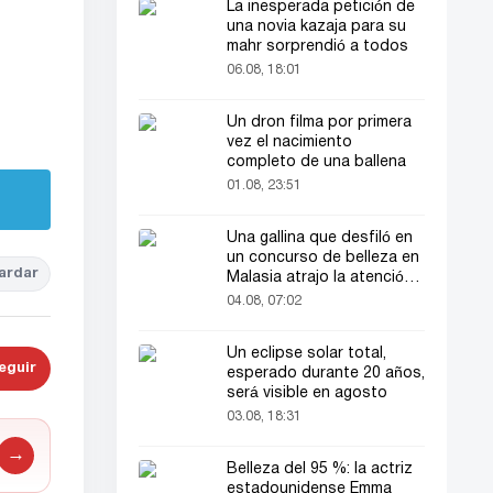
La inesperada petición de
una novia kazaja para su
mahr sorprendió a todos
06.08, 18:01
Un dron filma por primera
vez el nacimiento
completo de una ballena
01.08, 23:51
Una gallina que desfiló en
un concurso de belleza en
ardar
Malasia atrajo la atención
del público
04.08, 07:02
Un eclipse solar total,
eguir
esperado durante 20 años,
será visible en agosto
03.08, 18:31
→
Belleza del 95 %: la actriz
estadounidense Emma