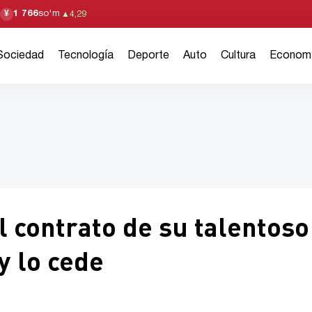
1 766
so'm
¥
▲
4,29
Sociedad
Tecnología
Deporte
Auto
Cultura
Econom
l contrato de su talentoso
y lo cede