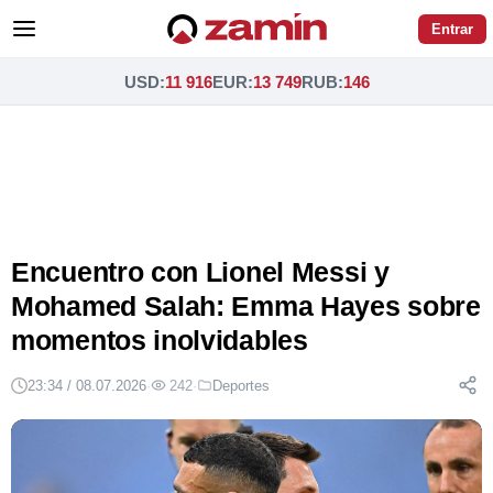
Entrar
USD
:
11 916
EUR
:
13 749
RUB
:
146
Encuentro con Lionel Messi y
Mohamed Salah: Emma Hayes sobre
momentos inolvidables
23:34 / 08.07.2026
·
242
·
Deportes