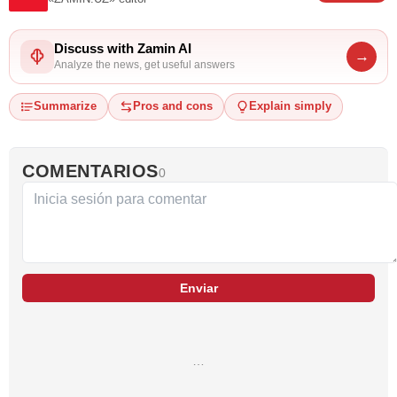
Discuss with Zamin AI
→
Analyze the news, get useful answers
Summarize
Pros and cons
Explain simply
COMENTARIOS
0
Enviar
…