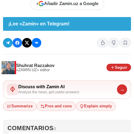
+
Añadir Zamin.uz a Google
¡Lee «Zamin» en Telegram!
Shuhrat Razzakov
Seguir
«ZAMIN.UZ»
editor
Discuss with Zamin AI
→
Analyze the news, get useful answers
Summarize
Pros and cons
Explain simply
COMENTARIOS
0