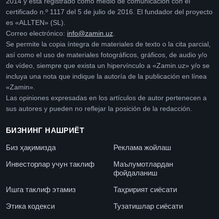
2014 y está registrado como medio de comunicación con el
certificado n.º 1117 del 5 de julio de 2016. El fundador del proyecto
es «ALLTEN» (SL).
Correo electrónico:
info@zamin.uz
.
Se permite la copia íntegra de materiales de texto o la cita parcial,
así como el uso de materiales fotográficos, gráficos, de audio y/o
de vídeo, siempre que exista un hipervínculo a «Zamin.uz» y/o se
incluya una nota que indique la autoría de la publicación en línea
«Zamin».
Las opiniones expresadas en los artículos de autor pertenecen a
sus autores y pueden no reflejar la posición de la redacción.
БИЗНИНГ НАШРИЁТ
Биз ҳақимизда
Реклама жойлаш
Инвесторлар учун таклиф
Маълумотлардан
фойдаланиш
Ишга таклиф этамиз
Таҳририят сиёсати
Этика кодекси
Тузатишлар сиёсати