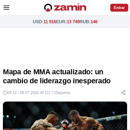
Entrar
USD
:
11 916
EUR
:
13 749
RUB
:
146
Mapa de MMA actualizado: un
cambio de liderazgo inesperado
09:12 / 09.07.2026
·
111
·
Deportes