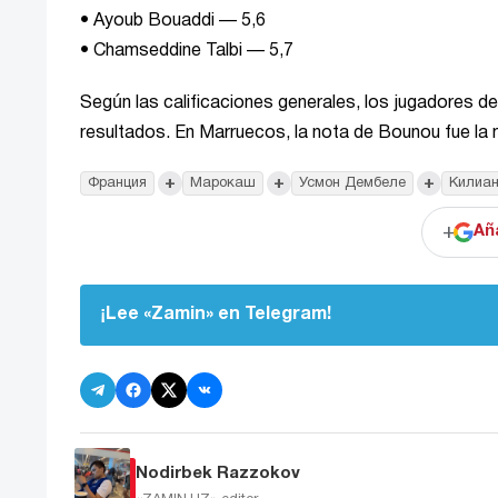
• Ayoub Bouaddi — 5,6
• Chamseddine Talbi — 5,7
Según las calificaciones generales, los jugadores 
resultados. En Marruecos, la nota de Bounou fue la 
+
+
+
Франция
Марокаш
Усмон Дембеле
Килиа
+
Añ
¡Lee «Zamin» en Telegram!
Nodirbek Razzokov