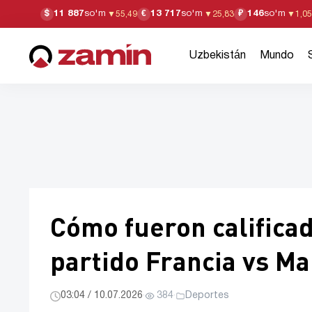
11 887
so'm
13 717
so'm
146
so'm
$
€
₽
▼
55,49
▼
25,83
▼
1,05
Uzbekistán
Mundo
Cómo fueron calificad
partido Francia vs M
03:04 / 10.07.2026
·
384
·
Deportes