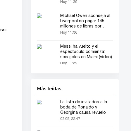
Hoy, 11:39
Michael Owen aconseja al
Liverpool no pagar 145
millones de libras por
issi
Bradley Barcola
Hoy, 11:36
Messi ha vuelto y el
espectáculo comienza:
seis goles en Miami (vídeo)
Hoy, 11:32
Más leídas
La lista de invitados a la
boda de Ronaldo y
Georgina causa revuelo
03.08, 22:47