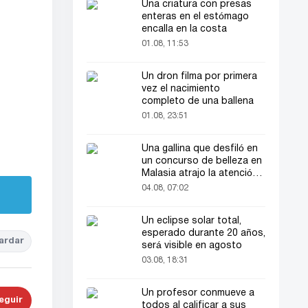
Una criatura con presas
enteras en el estómago
encalla en la costa
01.08, 11:53
Un dron filma por primera
vez el nacimiento
completo de una ballena
01.08, 23:51
Una gallina que desfiló en
un concurso de belleza en
Malasia atrajo la atención
del público
04.08, 07:02
Un eclipse solar total,
esperado durante 20 años,
ardar
será visible en agosto
03.08, 18:31
Un profesor conmueve a
eguir
todos al calificar a sus