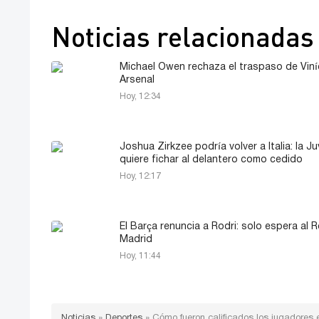
Noticias relacionadas
Michael Owen rechaza el traspaso de Viníc
Arsenal
Hoy, 12:34
Joshua Zirkzee podría volver a Italia: la J
quiere fichar al delantero como cedido
Hoy, 12:17
El Barça renuncia a Rodri: solo espera al R
Madrid
Hoy, 11:44
Noticias
»
Deportes
»
Cómo fueron calificados los jugadores 