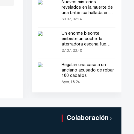
Nuevos misterios
revelados en la muerte de
una británica hallada en
una maleta
30.07, 02:14
Un enorme bisonte
embiste un coche: la
aterradora escena fue
grabada en video
27.07, 23:40
Regalan una casa a un
anciano acusado de robar
100 caballos
Ayer, 18:24
Colaboración