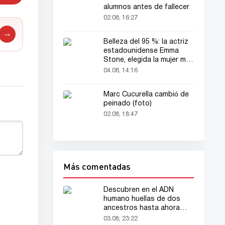
alumnos antes de fallecer
02.08, 16:27
→
Belleza del 95 %: la actriz
estadounidense Emma
Stone, elegida la mujer más
bella del mundo
04.08, 14:16
Marc Cucurella cambió de
peinado (foto)
02.08, 18:47
Más comentadas
Descubren en el ADN
humano huellas de dos
ancestros hasta ahora
desconocidos
03.08, 23:22