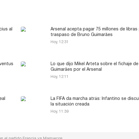
ius al
Arsenal acepta pagar 75 millones de libras 
traspaso de Bruno Guimarães
Hoy, 12:31
uventus
Lo que dijo Mikel Arteta sobre el fichaje d
Guimarães por el Arsenal
Hoy, 12:11
eal
La FIFA da marcha atrás: Infantino se discu
la situación creada
Hoy, 11:39
en el partido Francia vs Marruecos