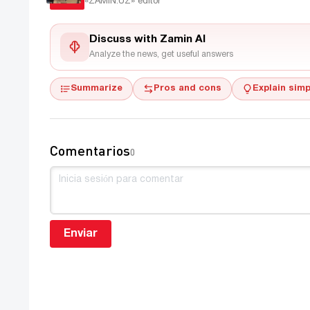
«ZAMIN.UZ»
editor
Discuss with Zamin AI
Analyze the news, get useful answers
Summarize
Pros and cons
Explain simp
Comentarios
0
Enviar