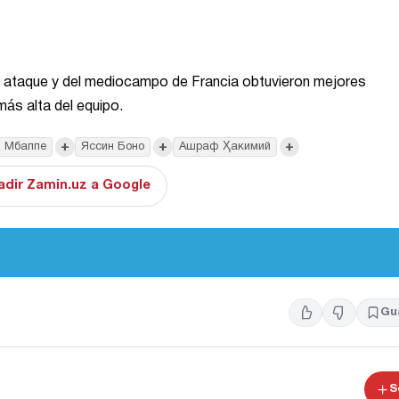
de ataque y del mediocampo de Francia obtuvieron mejores
más alta del equipo.
+
+
+
н Мбаппе
Яссин Боно
Ашраф Ҳакимий
adir Zamin.uz a Google
Gu
S