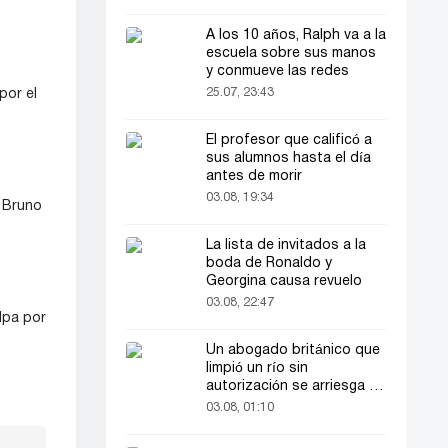
A los 10 años, Ralph va a la
escuela sobre sus manos
y conmueve las redes
25.07, 23:43
por el
El profesor que calificó a
sus alumnos hasta el día
antes de morir
03.08, 19:34
e Bruno
La lista de invitados a la
boda de Ronaldo y
Georgina causa revuelo
03.08, 22:47
lpa por
Un abogado británico que
limpió un río sin
autorización se arriesga a
hasta 2 años de cárcel
03.08, 01:10