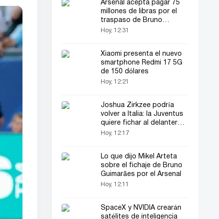
Arsenal acepta pagar 75
millones de libras por el
traspaso de Bruno
Guimarães
Hoy, 12:31
Xiaomi presenta el nuevo
smartphone Redmi 17 5G
de 150 dólares
Hoy, 12:21
Joshua Zirkzee podría
volver a Italia: la Juventus
quiere fichar al delantero
como cedido
Hoy, 12:17
Lo que dijo Mikel Arteta
sobre el fichaje de Bruno
Guimarães por el Arsenal
Hoy, 12:11
SpaceX y NVIDIA crearán
satélites de inteligencia