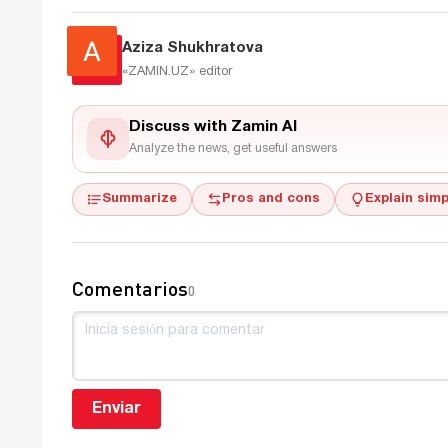
Aziza Shukhratova
«ZAMIN.UZ»
editor
Discuss with Zamin AI
Analyze the news, get useful answers
Summarize
Pros and cons
Explain simp
Comentarios
0
Enviar