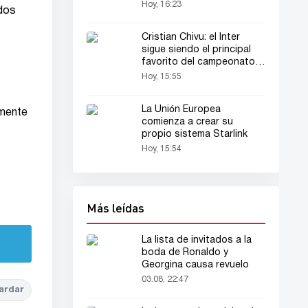
Hoy, 16:23
dos
Cristian Chivu: el Inter
sigue siendo el principal
favorito del campeonato
italiano
Hoy, 15:55
La Unión Europea
amente
comienza a crear su
propio sistema Starlink
Hoy, 15:54
Más leídas
La lista de invitados a la
boda de Ronaldo y
Georgina causa revuelo
03.08, 22:47
ardar