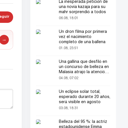
La inesperada petición de
una novia kazaja para su
mahr sorprendió a todos
eguir
06.08, 18:01
Un dron filma por primera
vez el nacimiento
→
completo de una ballena
01.08, 23:51
Una gallina que desfiló en
un concurso de belleza en
Malasia atrajo la atención
del público
04.08, 07:02
Un eclipse solar total,
esperado durante 20 años,
será visible en agosto
03.08, 18:31
Belleza del 95 %: la actriz
estadounidense Emma