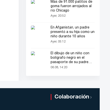
Más de 91.000 patitos de
goma fueron arrojados al
río Chicago
Ayer, 20:52
En Afganistán, un padre
presentó a su hija como un
niño durante 10 años
Ayer, 05:12
El dibujo de un niño con
bolígrafo negro en el
pasaporte de su padre
llamó la atención de todos
06.08, 14:20
Colaboración