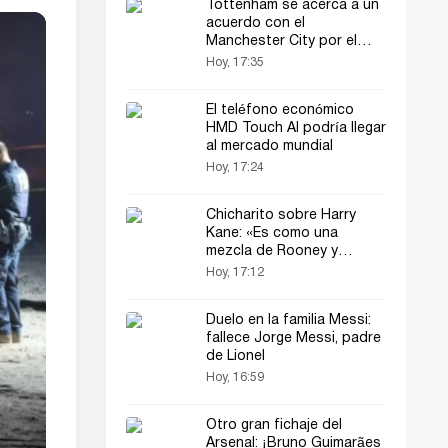
Tottenham se acerca a un
acuerdo con el
Manchester City por el
fichaje de Savinho
Hoy, 17:35
El teléfono económico
HMD Touch AI podría llegar
al mercado mundial
Hoy, 17:24
Chicharito sobre Harry
Kane: «Es como una
mezcla de Rooney y
Gascoigne»
Hoy, 17:12
Duelo en la familia Messi:
fallece Jorge Messi, padre
de Lionel
Hoy, 16:59
Otro gran fichaje del
Arsenal: ¡Bruno Guimarães