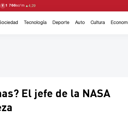
1 766
so'm
¥
▲
4,29
Sociedad
Tecnología
Deporte
Auto
Cultura
Econom
nas? El jefe de la NASA
eza