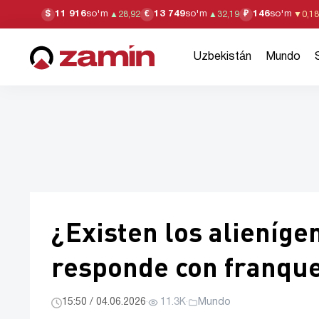
11 916
so'm
13 749
so'm
146
so'm
$
€
₽
▲
28,92
▲
32,19
▼
0,18
Uzbekistán
Mundo
¿Existen los alieníge
responde con franqu
15:50 / 04.06.2026
·
11.3K
·
Mundo