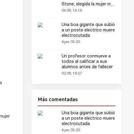
Stone, elegida la mujer más
bella del mundo
04.08, 14:16
Una boa gigante que subió
a un poste eléctrico muere
electrocutada
Ayer, 05:20
Un profesor conmueve a
todos al calificar a sus
alumnos antes de fallecer
02.08, 16:27
a
Más comentadas
Una boa gigante que subió
 mujer
a un poste eléctrico muere
electrocutada
Ayer, 05:20