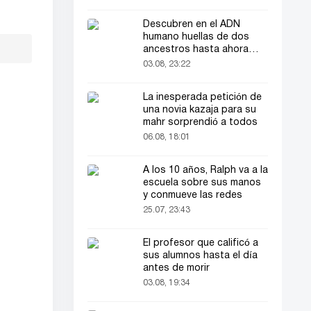
Descubren en el ADN
humano huellas de dos
ancestros hasta ahora
desconocidos
03.08, 23:22
La inesperada petición de
una novia kazaja para su
mahr sorprendió a todos
06.08, 18:01
A los 10 años, Ralph va a la
escuela sobre sus manos
y conmueve las redes
25.07, 23:43
El profesor que calificó a
sus alumnos hasta el día
antes de morir
03.08, 19:34