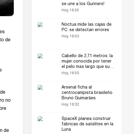
se une a los Gunners!
Hoy, 16:55
Noctua mide las cajas de
PC: se detectan errores
res
Hoy, 16:53
to de
Cabello de 2,71 metros: la
mujer conocida por tener
el pelo más largo que su
e
estatura vuelve a ser
Hoy, 16:50
noticia
Arsenal ficha al
 de
centrocampista brasileño
Bruno Guimarães
ero no
Hoy, 16:32
bre
SpaceX planea construir
fábricas de satélites en la
Luna
ón de