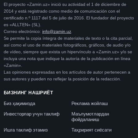
El proyecto «Zamin.uz» inició su actividad el 1 de diciembre de
2014 y está registrado como medio de comunicación con el
certificado n.º 1117 del 5 de julio de 2016. El fundador del proyecto
es «ALLTEN» (SL).
Correo electrónico:
info@zamin.uz
.
Se permite la copia íntegra de materiales de texto o la cita parcial,
así como el uso de materiales fotográficos, gráficos, de audio y/o
de vídeo, siempre que exista un hipervínculo a «Zamin.uz» y/o se
incluya una nota que indique la autoría de la publicación en línea
«Zamin».
Las opiniones expresadas en los artículos de autor pertenecen a
sus autores y pueden no reflejar la posición de la redacción.
БИЗНИНГ НАШРИЁТ
Биз ҳақимизда
Реклама жойлаш
Инвесторлар учун таклиф
Маълумотлардан
фойдаланиш
Ишга таклиф этамиз
Таҳририят сиёсати