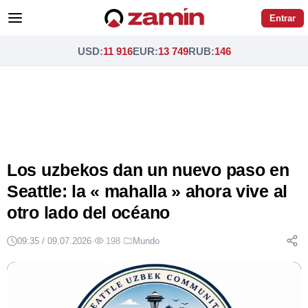
Entrar
USD
:
11 916
EUR
:
13 749
RUB
:
146
Los uzbekos dan un nuevo paso en
Seattle: la « mahalla » ahora vive al
otro lado del océano
09:35 / 09.07.2026
·
198
·
Mundo