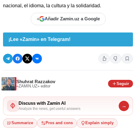
nacional, el idioma, la cultura y la solidaridad.
+
Añadir Zamin.uz a Google
¡Lee «Zamin» en Telegram!
Shuhrat Razzakov
Seguir
«ZAMIN.UZ»
editor
Discuss with Zamin AI
→
Analyze the news, get useful answers
Summarize
Pros and cons
Explain simply