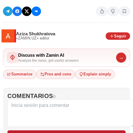
Aziza Shukhratova
Seguir
«ZAMIN.UZ»
editor
Discuss with Zamin AI
→
Analyze the news, get useful answers
Summarize
Pros and cons
Explain simply
COMENTARIOS
0