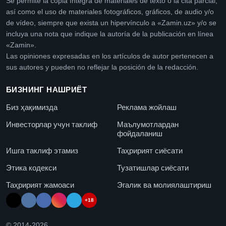
Se permite la copia íntegra de materiales de texto o la cita parcial,
así como el uso de materiales fotográficos, gráficos, de audio y/o
de vídeo, siempre que exista un hipervínculo a «Zamin.uz» y/o se
incluya una nota que indique la autoría de la publicación en línea
«Zamin».
Las opiniones expresadas en los artículos de autor pertenecen a
sus autores y pueden no reflejar la posición de la redacción.
БИЗНИНГ НАШРИЁТ
Биз ҳақимизда
Реклама жойлаш
Инвесторлар учун таклиф
Маълумотлардан
фойдаланиш
Ишга таклиф этамиз
Таҳририят сиёсати
Этика кодекси
Тузатишлар сиёсати
Таҳририят жамоаси
Эгалик ва молиялаштириш
+18
© 2014-
2026