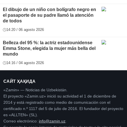
El dibujo de un niño con bolígrafo negro en
el pasaporte de su padre llamó la atención
de todos
14:20 / 06 agosto 2026
Belleza del 95 %: la actriz estadounidense
Emma Stone, elegida la mujer más bella del
mundo
14:16 / 04 agosto 2026
САЙТ ҲАҚИДА
«Zamin» — Noticias de Uzbekistán.
El proyecto «Zamin.uz» inició su actividad el 1 de diciembre de
2014 y está registrado como medio de comunicación con el
certificado n.º 1117 del 5 de julio de 2016. El fundador del proyecto
es «ALLTEN» (SL).
Correo electrónico:
info@zamin.uz
.