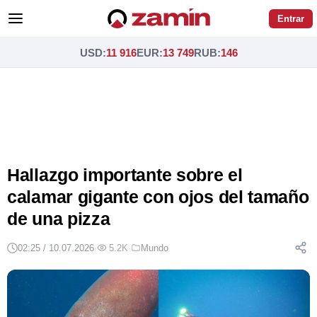
Entrar
USD
:
11 916
EUR
:
13 749
RUB
:
146
Hallazgo importante sobre el
calamar gigante con ojos del tamaño
de una pizza
02:25 / 10.07.2026
·
5.2K
·
Mundo