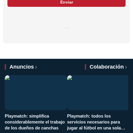
Enviar
…
Anuncios
Colaboración
Playmatch: simplifica
Playmatch: todos los
¿
considerablemente el trabajo
servicios necesarios para
d
de los dueños de canchas
jugar al fútbol en una sola
c