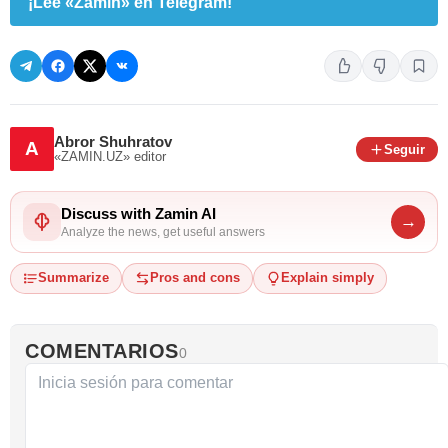
¡Lee «Zamin» en Telegram!
Abror Shuhratov
A
Seguir
«ZAMIN.UZ»
editor
Discuss with Zamin AI
→
Analyze the news, get useful answers
Summarize
Pros and cons
Explain simply
COMENTARIOS
0