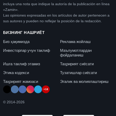
incluya una nota que indique la autoría de la publicación en línea
«Zamin».
Las opiniones expresadas en los artículos de autor pertenecen a
sus autores y pueden no reflejar la posición de la redacción.
БИЗНИНГ НАШРИЁТ
Биз ҳақимизда
Реклама жойлаш
Инвесторлар учун таклиф
Маълумотлардан
фойдаланиш
Ишга таклиф этамиз
Таҳририят сиёсати
Этика кодекси
Тузатишлар сиёсати
Таҳририят жамоаси
Эгалик ва молиялаштириш
+18
© 2014-
2026