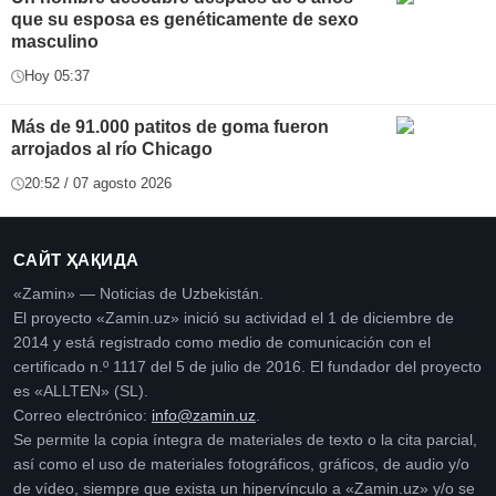
que su esposa es genéticamente de sexo
masculino
Hoy 05:37
Más de 91.000 patitos de goma fueron
arrojados al río Chicago
20:52 / 07 agosto 2026
САЙТ ҲАҚИДА
«Zamin» — Noticias de Uzbekistán.
El proyecto «Zamin.uz» inició su actividad el 1 de diciembre de
2014 y está registrado como medio de comunicación con el
certificado n.º 1117 del 5 de julio de 2016. El fundador del proyecto
es «ALLTEN» (SL).
Correo electrónico:
info@zamin.uz
.
Se permite la copia íntegra de materiales de texto o la cita parcial,
así como el uso de materiales fotográficos, gráficos, de audio y/o
de vídeo, siempre que exista un hipervínculo a «Zamin.uz» y/o se