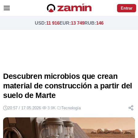
Entrar
USD
:
11 916
EUR
:
13 749
RUB
:
146
Descubren microbios que crean
material de construcción a partir del
suelo de Marte
20:57 / 17.05.2026
·
3.9K
·
Tecnología