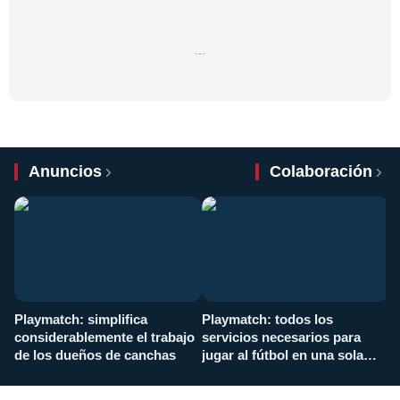
…
Anuncios
Colaboración
Playmatch: simplifica
Playmatch: todos los
¿
considerablemente el trabajo
servicios necesarios para
d
de los dueños de canchas
jugar al fútbol en una sola
c
aplicación
i