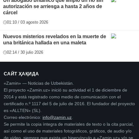
Un abogado británico que limpió un río sin
autorización se arriesga a hasta 2 años de
cárcel
01:10 / 03 agosto 2026
Nuevos misterios revelados en la muerte de
una británica hallada en una maleta
02:14 / 30 julio 2026
САЙТ ҲАҚИДА
«Zamin» — Noticias de Uzbekistán.
El proyecto «Zamin.uz» inició su actividad el 1 de diciembre de
2014 y está registrado como medio de comunicación con el
certificado n.º 1117 del 5 de julio de 2016. El fundador del proyecto
es «ALLTEN» (SL).
Correo electrónico:
info@zamin.uz
.
Se permite la copia íntegra de materiales de texto o la cita parcial,
así como el uso de materiales fotográficos, gráficos, de audio y/o
de vídeo, siempre que exista un hipervínculo a «Zamin.uz» y/o se