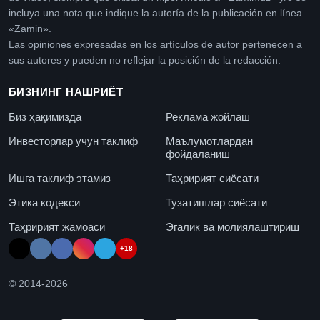
incluya una nota que indique la autoría de la publicación en línea
«Zamin».
Las opiniones expresadas en los artículos de autor pertenecen a
sus autores y pueden no reflejar la posición de la redacción.
БИЗНИНГ НАШРИЁТ
Биз ҳақимизда
Реклама жойлаш
Инвесторлар учун таклиф
Маълумотлардан
фойдаланиш
Ишга таклиф этамиз
Таҳририят сиёсати
Этика кодекси
Тузатишлар сиёсати
Таҳририят жамоаси
Эгалик ва молиялаштириш
+18
© 2014-
2026