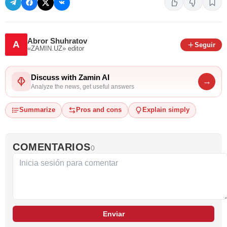
Abror Shuhratov
A
Seguir
«ZAMIN.UZ»
editor
Discuss with Zamin AI
→
Analyze the news, get useful answers
Summarize
Pros and cons
Explain simply
COMENTARIOS
0
Enviar