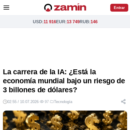
Entrar
USD
:
11 916
EUR
:
13 749
RUB
:
146
La carrera de la IA: ¿Está la
economía mundial bajo un riesgo de
3 billones de dólares?
02:55 / 10.07.2026
·
97
·
Tecnología