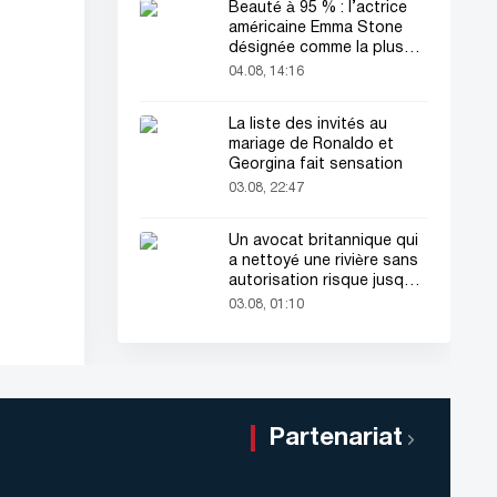
Beauté à 95 % : l’actrice
américaine Emma Stone
désignée comme la plus
belle femme du monde !
04.08, 14:16
La liste des invités au
mariage de Ronaldo et
Georgina fait sensation
03.08, 22:47
Un avocat britannique qui
a nettoyé une rivière sans
autorisation risque jusqu'à
2 ans de prison
03.08, 01:10
Partenariat