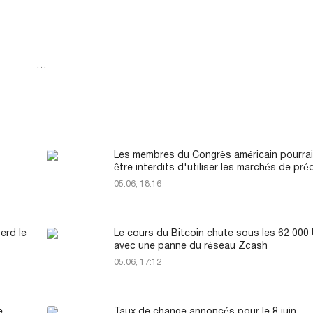
…
Les membres du Congrès américain pourra
être interdits d'utiliser les marchés de pré
05.06, 18:16
perd le
Le cours du Bitcoin chute sous les 62 00
avec une panne du réseau Zcash
05.06, 17:12
e
Taux de change annoncés pour le 8 juin