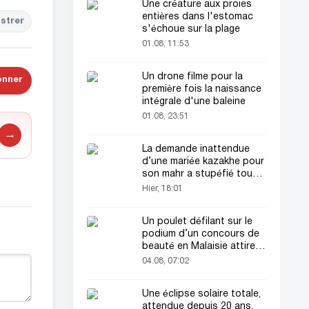
Une créature aux proies
entières dans l'estomac
strer
s'échoue sur la plage
01.08, 11:53
Un drone filme pour la
onner
première fois la naissance
intégrale d'une baleine
01.08, 23:51
→
La demande inattendue
d’une mariée kazakhe pour
son mahr a stupéfié tout
le monde
Hier, 18:01
Un poulet défilant sur le
podium d’un concours de
beauté en Malaisie attire
l’attention du public
04.08, 07:02
Une éclipse solaire totale,
attendue depuis 20 ans,