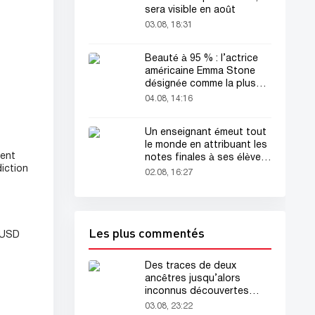
sera visible en août
03.08, 18:31
Beauté à 95 % : l’actrice
américaine Emma Stone
désignée comme la plus
belle femme du monde !
04.08, 14:16
Un enseignant émeut tout
le monde en attribuant les
ient
notes finales à ses élèves
diction
avant sa mort
02.08, 16:27
Les plus commentés
0 USD
Des traces de deux
ancêtres jusqu’alors
inconnus découvertes
dans l’ADN humain
03.08, 23:22