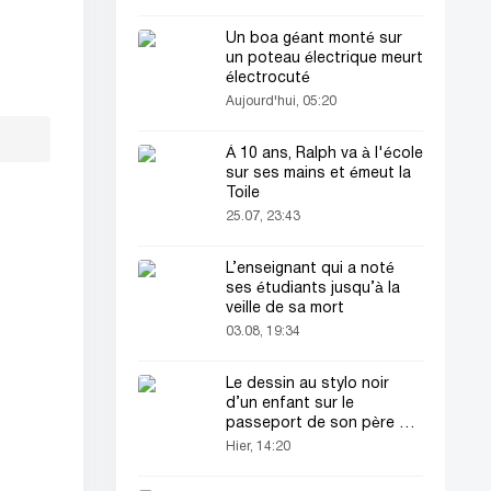
Un boa géant monté sur
un poteau électrique meurt
électrocuté
Aujourd'hui, 05:20
À 10 ans, Ralph va à l'école
sur ses mains et émeut la
Toile
25.07, 23:43
L’enseignant qui a noté
ses étudiants jusqu’à la
veille de sa mort
03.08, 19:34
Le dessin au stylo noir
d’un enfant sur le
passeport de son père a
attiré tous les regards
Hier, 14:20