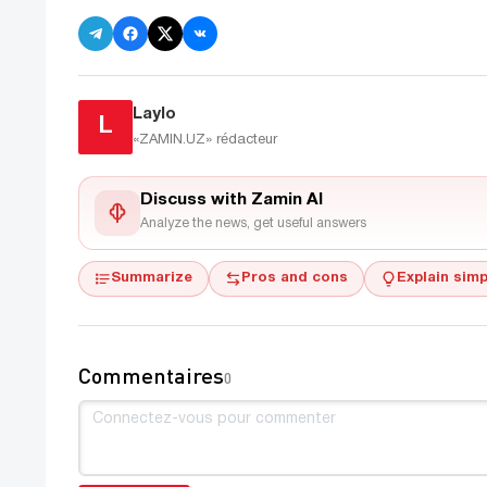
Laylo
L
«ZAMIN.UZ»
rédacteur
Discuss with Zamin AI
Analyze the news, get useful answers
Summarize
Pros and cons
Explain simp
Commentaires
0