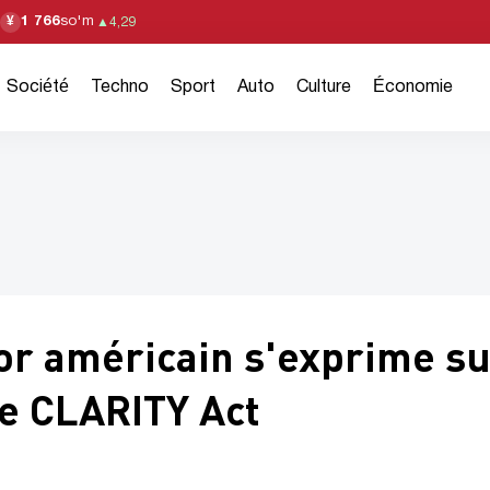
1 766
so'm
¥
▲
4,29
Société
Techno
Sport
Auto
Culture
Économie
sor américain s'exprime s
le CLARITY Act