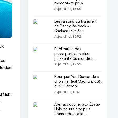
hélicoptère privé
Aujourd'hui, 13:00
Les raisons du transfert
de Danny Welbeck à
Chelsea révélées
Aujourd'hui, 12:52
ux
Publication des
passeports les plus
puissants du monde :
res
Nouveau classement
Aujourd'hui, 12:52
té des
mondial
Pourquoi Yan Diomande a
choisi le Real Madrid plutôt
que Liverpool
Aujourd'hui, 12:51
u taux
s
Aller accoucher aux États-
à
Unis pourrait ne plus
donner droit à la