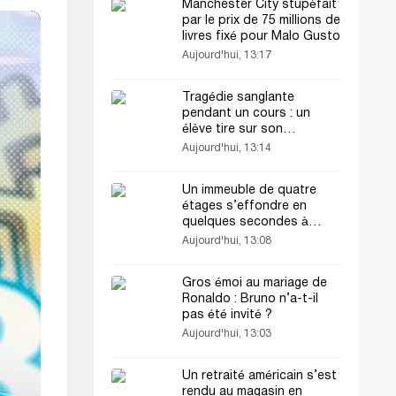
Manchester City stupéfait
par le prix de 75 millions de
livres fixé pour Malo Gusto
Aujourd'hui, 13:17
Tragédie sanglante
pendant un cours : un
élève tire sur son
professeur
Aujourd'hui, 13:14
Un immeuble de quatre
étages s’effondre en
quelques secondes à
Istanbul
Aujourd'hui, 13:08
Gros émoi au mariage de
Ronaldo : Bruno n’a-t-il
pas été invité ?
Aujourd'hui, 13:03
Un retraité américain s’est
rendu au magasin en