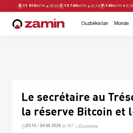
11 916
so'm
13 749
so'm
146
so'm
$
€
₽
▲
28,92
▲
32,19
▼
0,18
Ouzbékistan
Monde
Le secrétaire au Tré
la réserve Bitcoin et 
03:15 / 04.06.2026
·
307
·
Économie