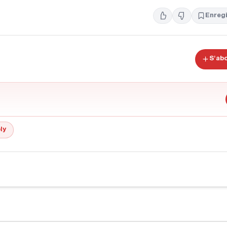
Enregi
S'ab
ly