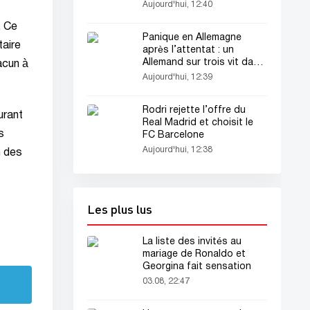
citoyenneté
Aujourd'hui, 12:40
. Ce
Panique en Allemagne
taire
après l’attentat : un
Allemand sur trois vit dans
acun à
la peur
Aujourd'hui, 12:39
Rodri rejette l’offre du
urant
Real Madrid et choisit le
s
FC Barcelone
Aujourd'hui, 12:38
n des
Les plus lus
La liste des invités au
mariage de Ronaldo et
Georgina fait sensation
03.08, 22:47