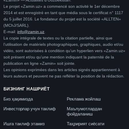
«Zamin» — Actualités d’Ouzbékistan.
Le projet «Zamin.uz» a commencé son activité le 1er décembre
2014 et est enregistré en tant que média sous le certificat n° 1117
du 5 juillet 2016. Le fondateur du projet est la société «ALLTEN»
(MChJ/SARL).
E-mail:
info@zamin.uz
.
La copie intégrale de textes ou la citation partielle, ainsi que
l’utilisation de matériels photographiques, graphiques, audio et/ou
vidéo, sont autorisées à condition qu’un hyperlien vers «Zamin.uz»
soit présent et/ou qu’une mention indiquant la paternité de la
publication en ligne «Zamin» soit jointe.
Les opinions exprimées dans les articles signés appartiennent à
leurs auteurs et peuvent ne pas refléter la position de la rédaction.
БИЗНИНГ НАШРИЁТ
Биз ҳақимизда
Реклама жойлаш
Инвесторлар учун таклиф
Маълумотлардан
фойдаланиш
Ишга таклиф этамиз
Таҳририят сиёсати