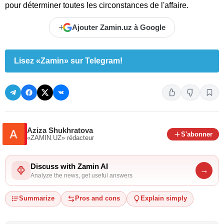
pour déterminer toutes les circonstances de l'affaire.
+
Ajouter Zamin.uz à Google
Lisez «Zamin» sur Telegram!
Aziza Shukhratova
S'abonner
«ZAMIN.UZ»
rédacteur
Discuss with Zamin AI
→
Analyze the news, get useful answers
Summarize
Pros and cons
Explain simply