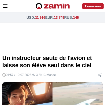
Connexion
USD
:
11 916
EUR
:
13 749
RUB
:
146
Un instructeur saute de l'avion et
laisse son élève seul dans le ciel
01:57 / 10.07.2026
·
3.6K
·
Monde