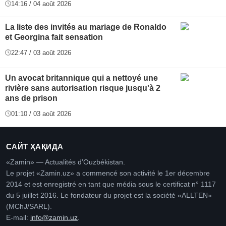
14:16 / 04 août 2026
La liste des invités au mariage de Ronaldo
et Georgina fait sensation
22:47 / 03 août 2026
Un avocat britannique qui a nettoyé une
rivière sans autorisation risque jusqu'à 2
ans de prison
01:10 / 03 août 2026
САЙТ ҲАҚИДА
«Zamin» — Actualités d’Ouzbékistan.
Le projet «Zamin.uz» a commencé son activité le 1er décembre
2014 et est enregistré en tant que média sous le certificat n° 1117
du 5 juillet 2016. Le fondateur du projet est la société «ALLTEN»
(MChJ/SARL).
E-mail:
info@zamin.uz
.