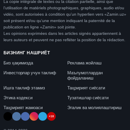
La copie intégrale de textes ou la citation partielle, ainsi que
l’utilisation de matériels photographiques, graphiques, audio et/ou
vidéo, sont autorisées à condition qu’un hyperlien vers «Zamin.uz»
soit présent et/ou qu’une mention indiquant la paternité de la
publication en ligne «Zamin» soit jointe.
Les opinions exprimées dans les articles signés appartiennent à
leurs auteurs et peuvent ne pas refléter la position de la rédaction.
БИЗНИНГ НАШРИЁТ
Биз ҳақимизда
Реклама жойлаш
Инвесторлар учун таклиф
Маълумотлардан
фойдаланиш
Ишга таклиф этамиз
Таҳририят сиёсати
Этика кодекси
Тузатишлар сиёсати
Таҳририят жамоаси
Эгалик ва молиялаштириш
+18