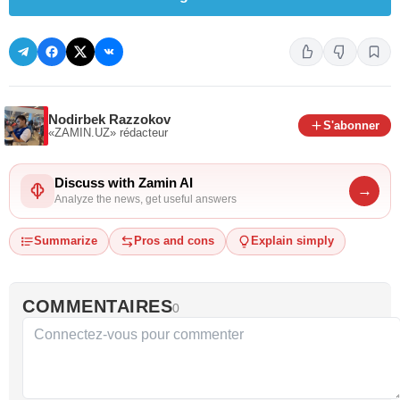
Nodirbek Razzokov
S'abonner
«ZAMIN.UZ»
rédacteur
Discuss with Zamin AI
→
Analyze the news, get useful answers
Summarize
Pros and cons
Explain simply
COMMENTAIRES
0