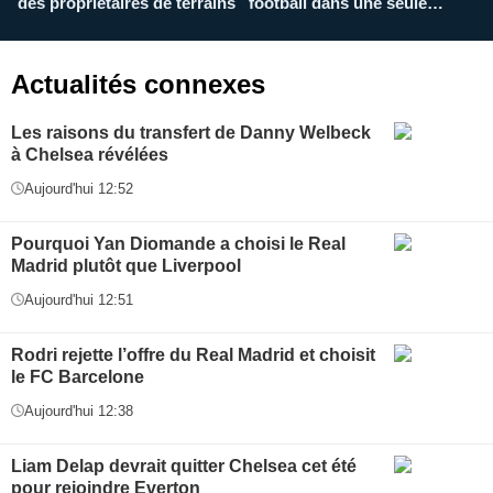
des propriétaires de terrains
football dans une seule
p
application
f
Actualités connexes
Les raisons du transfert de Danny Welbeck
à Chelsea révélées
Aujourd'hui 12:52
Pourquoi Yan Diomande a choisi le Real
Madrid plutôt que Liverpool
Aujourd'hui 12:51
Rodri rejette l’offre du Real Madrid et choisit
le FC Barcelone
Aujourd'hui 12:38
Liam Delap devrait quitter Chelsea cet été
pour rejoindre Everton