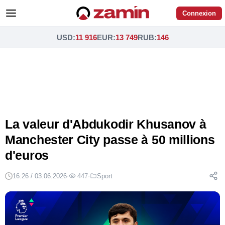
Connexion
USD
:
11 916
EUR
:
13 749
RUB
:
146
La valeur d'Abdukodir Khusanov à
Manchester City passe à 50 millions
d'euros
16:26 / 03.06.2026
·
447
·
Sport