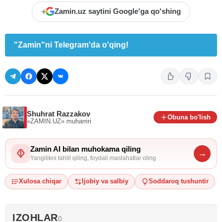
+
Zamin.uz saytini Google'ga qo'shing
"Zamin"ni Telegram'da o'qing!
Shuhrat Razzakov
Obuna bo'lish
«ZAMIN.UZ»
muharriri
Zamin AI bilan muhokama qiling
→
Yangilikni tahlil qiling, foydali maslahatlar oling
Xulosa chiqar
Ijobiy va salbiy
Soddaroq tushuntir
IZOHLAR
0