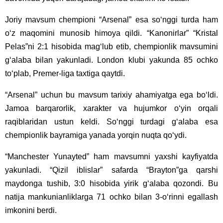
Joriy mavsum chempioni “Arsenal” esa so‘nggi turda ham
o‘z maqomini munosib himoya qildi. “Kanonirlar” “Kristal
Pelas”ni 2:1 hisobida mag‘lub etib, chempionlik mavsumini
g‘alaba bilan yakunladi. London klubi yakunda 85 ochko
to‘plab, Premer-liga taxtiga qaytdi.
“Arsenal” uchun bu mavsum tarixiy ahamiyatga ega bo‘ldi.
Jamoa barqarorlik, xarakter va hujumkor o‘yin orqali
raqiblaridan ustun keldi. So‘nggi turdagi g‘alaba esa
chempionlik bayramiga yanada yorqin nuqta qo‘ydi.
“Manchester Yunayted” ham mavsumni yaxshi kayfiyatda
yakunladi. “Qizil iblislar” safarda “Brayton”ga qarshi
maydonga tushib, 3:0 hisobida yirik g‘alaba qozondi. Bu
natija mankunianliklarga 71 ochko bilan 3-o‘rinni egallash
imkonini berdi.