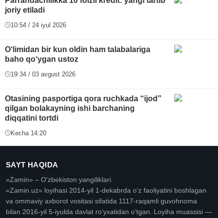
Parrandachilikka 10 foizli kredit: yangi tartib
joriy etiladi
10:54 / 24 iyul 2026
O‘limidan bir kun oldin ham talabalariga
baho qo‘ygan ustoz
19:34 / 03 avgust 2026
Otasining pasportiga qora ruchkada “ijod”
qilgan bolakayning ishi barchaning
diqqatini tortdi
Kecha 14:20
SAYT HAQIDA
«Zamin» – O'zbekiston yangiliklari.
«Zamin.uz» loyihasi 2014-yil 1-dekabrda oʻz faoliyatini boshlagan
va ommaviy axborot vositasi sifatida 1117-raqamli guvohnoma
bilan 2016-yil 5-iyulda davlat roʻyxatidan oʻtgan. Loyiha muassisi —