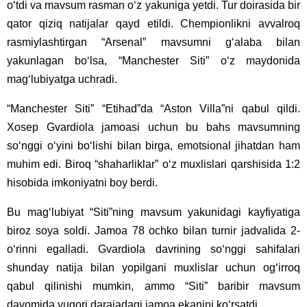
o‘tdi va mavsum rasman o‘z yakuniga yetdi. Tur doirasida bir
qator qiziq natijalar qayd etildi. Chempionlikni avvalroq
rasmiylashtirgan “Arsenal” mavsumni g‘alaba bilan
yakunlagan bo‘lsa, “Manchester Siti” o‘z maydonida
mag‘lubiyatga uchradi.
“Manchester Siti” “Etihad”da “Aston Villa”ni qabul qildi.
Xosep Gvardiola jamoasi uchun bu bahs mavsumning
so‘nggi o‘yini bo‘lishi bilan birga, emotsional jihatdan ham
muhim edi. Biroq “shaharliklar” o‘z muxlislari qarshisida 1:2
hisobida imkoniyatni boy berdi.
Bu mag‘lubiyat “Siti”ning mavsum yakunidagi kayfiyatiga
biroz soya soldi. Jamoa 78 ochko bilan turnir jadvalida 2-
o‘rinni egalladi. Gvardiola davrining so‘nggi sahifalari
shunday natija bilan yopilgani muxlislar uchun og‘irroq
qabul qilinishi mumkin, ammo “Siti” baribir mavsum
davomida yuqori darajadagi jamoa ekanini ko‘rsatdi.