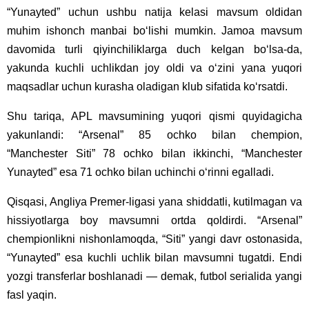
“Yunayted” uchun ushbu natija kelasi mavsum oldidan
muhim ishonch manbai bo‘lishi mumkin. Jamoa mavsum
davomida turli qiyinchiliklarga duch kelgan bo‘lsa-da,
yakunda kuchli uchlikdan joy oldi va o‘zini yana yuqori
maqsadlar uchun kurasha oladigan klub sifatida ko‘rsatdi.
Shu tariqa, APL mavsumining yuqori qismi quyidagicha
yakunlandi: “Arsenal” 85 ochko bilan chempion,
“Manchester Siti” 78 ochko bilan ikkinchi, “Manchester
Yunayted” esa 71 ochko bilan uchinchi o‘rinni egalladi.
Qisqasi, Angliya Premer-ligasi yana shiddatli, kutilmagan va
hissiyotlarga boy mavsumni ortda qoldirdi. “Arsenal”
chempionlikni nishonlamoqda, “Siti” yangi davr ostonasida,
“Yunayted” esa kuchli uchlik bilan mavsumni tugatdi. Endi
yozgi transferlar boshlanadi — demak, futbol serialida yangi
fasl yaqin.