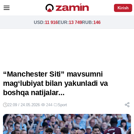
Kirish
USD
:
11 916
EUR
:
13 749
RUB
:
146
“Manchester Siti” mavsumni
mag‘lubiyat bilan yakunladi va
boshqa natijalar...
22:09 / 24.05.2026
·
244
·
Sport