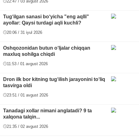
22:47 / 03 avgust 2026
Tug‘ilgan sanasi bo‘yicha "eng aqlli"
ayollar: Qaysi turdagi aqli kuchli?
20:06 / 31 iyul 2026
Oshqozonidan butun o‘ljalar chiqqan
maxluq sohilga chiqdi
11:53 / 01 avgust 2026
Dron ilk bor kitning tug‘ilish jarayonini to‘liq
tasvirga oldi
23:51 / 01 avgust 2026
Tanadagi xollar nimani anglatadi? 9 ta
xalqona talqin...
21:35 / 02 avgust 2026