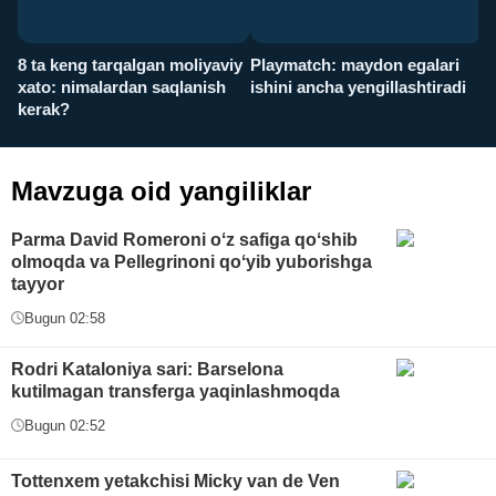
8 ta keng tarqalgan moliyaviy
Playmatch: maydon egalari
P
xato: nimalardan saqlanish
ishini ancha yengillashtiradi
u
kerak?
x
Mavzuga oid yangiliklar
Parma David Romeroni oʻz safiga qoʻshib
olmoqda va Pellegrinoni qoʻyib yuborishga
tayyor
Bugun 02:58
Rodri Kataloniya sari: Barselona
kutilmagan transferga yaqinlashmoqda
Bugun 02:52
Tottenxem yetakchisi Micky van de Ven