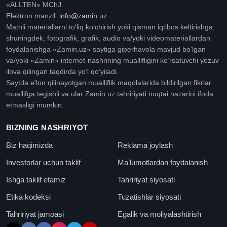
«ALLTEN» MChJ.
Elektron manzil:
info@zamin.uz
.
Matnli materiallarni toʻliq koʻchirish yoki qisman iqtibos keltirishga,
shuningdek, fotografik, grafik, audio va/yoki videomateriallardan
foydalanishga «Zamin.uz» saytiga giperhavola mavjud boʻlgan
va/yoki «Zamin» internet-nashrining muallifligini koʻrsatuvchi yozuv
ilova qilingan taqdirda yoʻl qoʻyiladi.
Saytda e'lon qilinayotgan mualliflik maqolalarida bildirilgan fikrlar
muallifga tegishli va ular Zamin.uz tahririyati nuqtai nazarini ifoda
etmasligi mumkin.
BIZNING NASHRIYOT
Biz haqimizda
Reklama joylash
Investorlar uchun taklif
Maʼlumotlardan foydalanish
Ishga taklif etamiz
Tahririyat siyosati
Etika kodeksi
Tuzatishlar siyosati
Tahririyat jamoasi
Egalik va moliyalashtirish