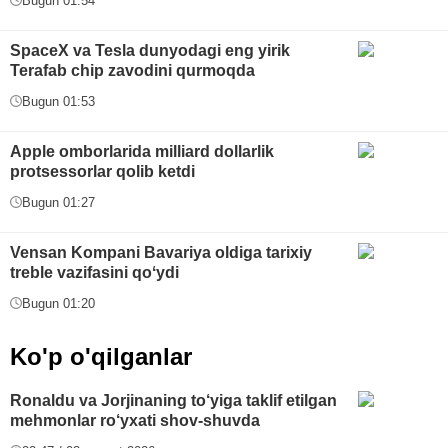
Bugun 01:54
SpaceX va Tesla dunyodagi eng yirik
Terafab chip zavodini qurmoqda
Bugun 01:53
Apple omborlarida milliard dollarlik
protsessorlar qolib ketdi
Bugun 01:27
Vensan Kompani Bavariya oldiga tarixiy
treble vazifasini qoʻydi
Bugun 01:20
Ko'p o'qilganlar
Ronaldu va Jorjinaning to‘yiga taklif etilgan
mehmonlar ro‘yxati shov-shuvda