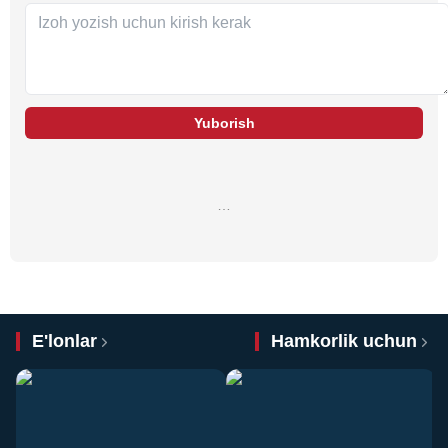
Yuborish
…
E'lonlar
Hamkorlik uchun