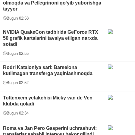
olmoqda va Pellegrinoni qoʻyib yuborishga
tayyor
Bugun 02:58
NVIDIA QuakeCon tadbirida GeForce RTX
50 grafik kartalarini tavsiya etilgan narxda
sotadi
Bugun 02:55
Rodri Kataloniya sari: Barselona
kutilmagan transferga yaqinlashmoqda
Bugun 02:52
Tottenxem yetakchisi Micky van de Ven
klubda qoladi
Bugun 02:34
Roma va Jan Pero Gasperini uchrashuvi:
transferlar sababli intervyu bekor qilindi