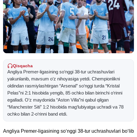
Qisqacha
Angliya Premer-ligasining so‘nggi 38-tur uchrashuvlari
yakunlanib, mavsum o‘z nihoyasiga yetdi. Chempionlikni
oldindan rasmiylashtirgan “Arsenal” so‘nggi turda “Kristal
Pelas”ni 2:1 hisobida yengib, 85 ochko bilan birinchi o‘rinni
egalladi. O‘z maydonida “Aston Villa”ni qabul qilgan
“Manchester Siti” 1:2 hisobida mag‘lubiyatga uchradi va 78
ochko bilan 2-o‘rinni band etdi.
Angliya Premer-ligasining so‘nggi 38-tur uchrashuvlari bo‘lib